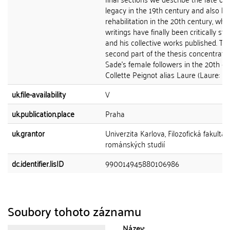
legacy in the 19th century and also hi
rehabilitation in the 20th century, whe
writings have finally been critically st
and his collective works published. Th
second part of the thesis concentrate
Sade's female followers in the 20th ce
Collette Peignot alias Laure (Laure: Écrit
uk.file-availability
V
uk.publication.place
Praha
uk.grantor
Univerzita Karlova, Filozofická fakulta,
románských studií
dc.identifier.lisID
990014945880106986
Soubory tohoto záznamu
Název: