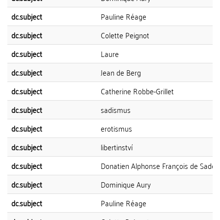
dc.subject
Pauline Réage
dc.subject
Colette Peignot
dc.subject
Laure
dc.subject
Jean de Berg
dc.subject
Catherine Robbe-Grillet
dc.subject
sadismus
dc.subject
erotismus
dc.subject
libertinství
dc.subject
Donatien Alphonse François de Sade
dc.subject
Dominique Aury
dc.subject
Pauline Réage