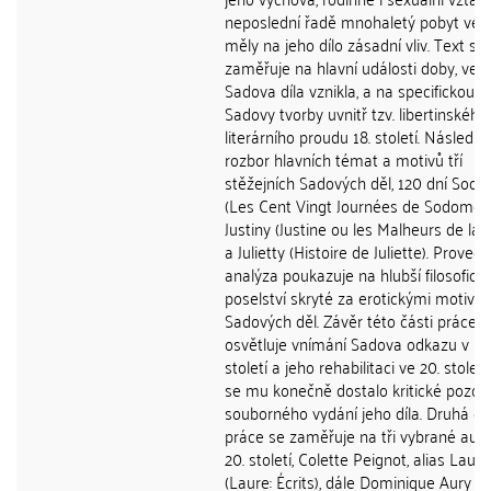
neposlední řadě mnohaletý pobyt ve 
měly na jeho dílo zásadní vliv. Text se
zaměřuje na hlavní události doby, ve k
Sadova díla vznikla, a na specifickou p
Sadovy tvorby uvnitř tzv. libertinského
literárního proudu 18. století. Následuj
rozbor hlavních témat a motivů tří
stěžejních Sadových děl, 120 dní Sod
(Les Cent Vingt Journées de Sodome),
Justiny (Justine ou les Malheurs de la 
a Julietty (Histoire de Juliette). Proved
analýza poukazuje na hlubší filosofick
poselství skryté za erotickými motivy
Sadových děl. Závěr této části práce
osvětluje vnímání Sadova odkazu v 19.
století a jeho rehabilitaci ve 20. století
se mu konečně dostalo kritické pozorn
souborného vydání jeho díla. Druhá čá
práce se zaměřuje na tři vybrané aut
20. století, Colette Peignot, alias Laure
(Laure: Écrits), dále Dominique Aury al