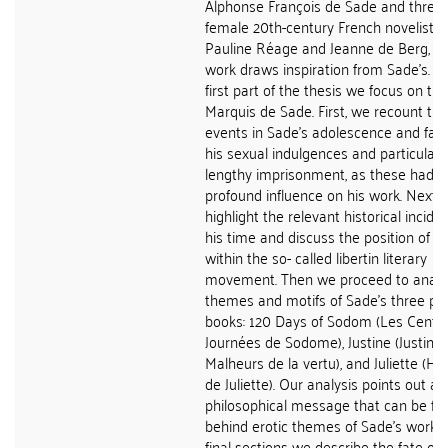
Alphonse François de Sade and three
female 20th-century French novelists 
Pauline Réage and Jeanne de Berg, 
work draws inspiration from Sade's. In
first part of the thesis we focus on the
Marquis de Sade. First, we recount th
events in Sade's adolescence and famil
his sexual indulgences and particularly
lengthy imprisonment, as these had
profound influence on his work. Next 
highlight the relevant historical incide
his time and discuss the position of h
within the so- called libertin literary
movement. Then we proceed to analy
themes and motifs of Sade's three piv
books: 120 Days of Sodom (Les Cent V
Journées de Sodome), Justine (Justine 
Malheurs de la vertu), and Juliette (His
de Juliette). Our analysis points out a
philosophical message that can be fo
behind erotic themes of Sade's work. 
final sections we describe the fate of 