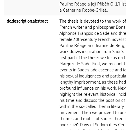
Pauline Réage a její Příběh O (L'Histoi
a Catherine Robbe-Grillet...
dc.description.abstract
The thesis is devoted to the work of t
French writer and philosopher Donati
Alphonse François de Sade and three
female 20th-century French novelists 
Pauline Réage and Jeanne de Berg, 
work draws inspiration from Sade's. In
first part of the thesis we focus on the
Marquis de Sade. First, we recount th
events in Sade's adolescence and famil
his sexual indulgences and particularly
lengthy imprisonment, as these had
profound influence on his work. Next 
highlight the relevant historical incide
his time and discuss the position of h
within the so- called libertin literary
movement. Then we proceed to analy
themes and motifs of Sade's three piv
books: 120 Days of Sodom (Les Cent V