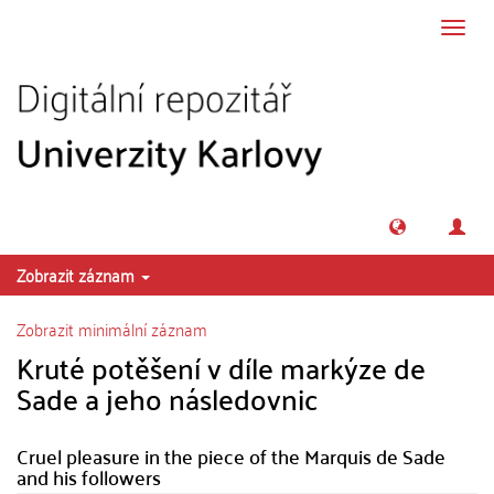
Přeskočit na obsah
Přepn
navig
Zobrazit záznam
Zobrazit minimální záznam
Kruté potěšení v díle markýze de
Sade a jeho následovnic
Cruel pleasure in the piece of the Marquis de Sade
and his followers