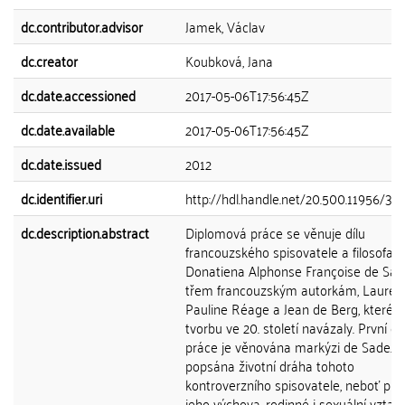
dc.contributor.advisor
Jamek, Václav
dc.creator
Koubková, Jana
dc.date.accessioned
2017-05-06T17:56:45Z
dc.date.available
2017-05-06T17:56:45Z
dc.date.issued
2012
dc.identifier.uri
http://hdl.handle.net/20.500.11956/39
dc.description.abstract
Diplomová práce se věnuje dílu
francouzského spisovatele a filosofa
Donatiena Alphonse Françoise de Sad
třem francouzským autorkám, Laure,
Pauline Réage a Jean de Berg, které n
tvorbu ve 20. století navázaly. První čá
práce je věnována markýzi de Sade. J
popsána životní dráha tohoto
kontroverzního spisovatele, neboť prá
jeho výchova, rodinné i sexuální vztah