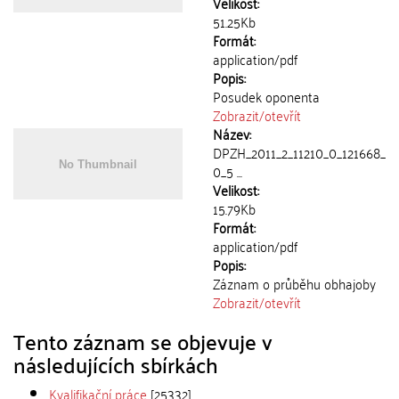
Velikost:
51.25Kb
Formát:
application/pdf
Popis:
Posudek oponenta
Zobrazit/
otevřít
Název:
DPZH_2011_2_11210_0_121668_
0_5 ...
Velikost:
15.79Kb
Formát:
application/pdf
Popis:
Záznam o průběhu obhajoby
Zobrazit/
otevřít
Tento záznam se objevuje v
následujících sbírkách
Kvalifikační práce
[25332]