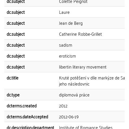
dc.subject
Colette Peignot
dc.subject
Laure
dc.subject
Jean de Berg
dc.subject
Catherine Robbe-Grillet
dc.subject
sadism
dc.subject
eroticism
dc.subject
libertin literary movement
dc.title
Kruté potěšení v díle markýze de Sad
jeho následovnic
dc.type
diplomová práce
dcterms.created
2012
dcterms.dateAccepted
2012-06-19
dc.description.department
Institute of Romance Studies