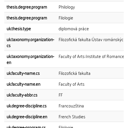
thesis.degree.program
Philology
thesis.degree.program
Filologie
uk.thesis.type
diplomová práce
uk.taxonomy.organization-
Filozofická fakulta::Ústav románských s
cs
uk.taxonomy.organization-
Faculty of Arts::Institute of Romance 
en
uk.faculty-name.cs
Filozofická fakulta
uk.faculty-name.en
Faculty of Arts
uk.faculty-abbr.cs
FF
uk.degree-discipline.cs
Francouzština
uk.degree-discipline.en
French Studies
uk.degree-program.cs
Filologie