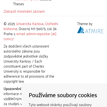
Theses
Zobrazit minimální záznam
© 2025
Univerzita Karlova
,
Ústřední
Theme by
knihovna
, Ovocný trh 560/5, 116 36
Praha 1;
email: admin-repozitar [at]
cuni.cz
Za dodržení všech ustanovení
autorského zákona jsou
zodpovědné jednotlivé složky
Univerzity Karlovy. / Each
constituent part of Charles
University is responsible for
adherence to all provisions of the
copyright law.
Upozornění / Notice:
Získané
Používáme soubory cookies
informace nemohou být použity k
výdělečným účelům nebo vydávány
za studijní, vědeckou nebo jinou
Tyto webové stránky používají soubory