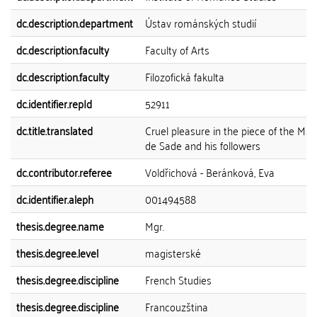
dc.description.department
Ústav románských studií
dc.description.faculty
Faculty of Arts
dc.description.faculty
Filozofická fakulta
dc.identifier.repId
52911
dc.title.translated
Cruel pleasure in the piece of the Mar
de Sade and his followers
dc.contributor.referee
Voldřichová - Beránková, Eva
dc.identifier.aleph
001494588
thesis.degree.name
Mgr.
thesis.degree.level
magisterské
thesis.degree.discipline
French Studies
thesis.degree.discipline
Francouzština