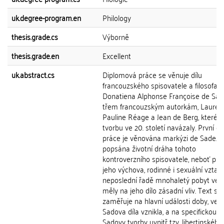
uk.degree-program.en
Philology
thesis.grade.cs
Výborně
thesis.grade.en
Excellent
uk.abstract.cs
Diplomová práce se věnuje dílu
francouzského spisovatele a filosofa
Donatiena Alphonse Françoise de Sad
třem francouzským autorkám, Laure,
Pauline Réage a Jean de Berg, které n
tvorbu ve 20. století navázaly. První čá
práce je věnována markýzi de Sade. J
popsána životní dráha tohoto
kontroverzního spisovatele, neboť prá
jeho výchova, rodinné i sexuální vztah
neposlední řadě mnohaletý pobyt ve 
měly na jeho dílo zásadní vliv. Text se
zaměřuje na hlavní události doby, ve k
Sadova díla vznikla, a na specifickou p
Sadovy tvorby uvnitř tzv. libertinského