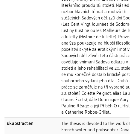
literárního proudu 18. století. Následuj
rozbor hlavních témat a motivů tří
stěžejních Sadových děl, 120 dní Sod
(Les Cent Vingt Journées de Sodome),
Justiny (Justine ou les Malheurs de la 
a Julietty (Histoire de Juliette). Proved
analýza poukazuje na hlubší filosofick
poselství skryté za erotickými motivy
Sadových děl. Závěr této části práce
osvětluje vnímání Sadova odkazu v 19.
století a jeho rehabilitaci ve 20. století
se mu konečně dostalo kritické pozorn
souborného vydání jeho díla. Druhá čá
práce se zaměřuje na tři vybrané aut
20. století, Colette Peignot, alias Laure
(Laure: Écrits), dále Dominique Aury al
Pauline Réage a její Příběh O (L'Histoi
a Catherine Robbe-Grillet...
uk.abstract.en
The thesis is devoted to the work of t
French writer and philosopher Donati