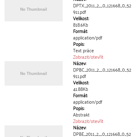
DPTX_2011_2__0_121668_0_52
911.pdf
Velikost:
818.6Kb
Formát:
application/pdf
Popis:
Text práce
Zobrazit/
otevřít
Název:
DPBC_2011_2__0_121668_0_52
911.pdf
Velikost:
41.88Kb
Formát:
application/pdf
Popis:
Abstrakt
Zobrazit/
otevřít
Název:
DPBE_2011_2__0_121668_0_52