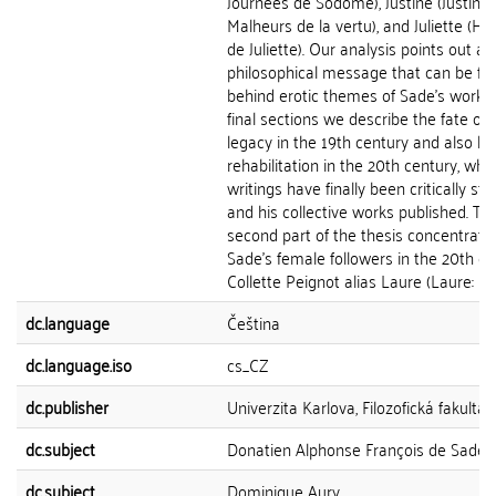
Journées de Sodome), Justine (Justine 
Malheurs de la vertu), and Juliette (His
de Juliette). Our analysis points out a
philosophical message that can be fo
behind erotic themes of Sade's work. 
final sections we describe the fate of 
legacy in the 19th century and also hi
rehabilitation in the 20th century, whe
writings have finally been critically st
and his collective works published. Th
second part of the thesis concentrate
Sade's female followers in the 20th ce
Collette Peignot alias Laure (Laure: Écrit
dc.language
Čeština
dc.language.iso
cs_CZ
dc.publisher
Univerzita Karlova, Filozofická fakulta
dc.subject
Donatien Alphonse François de Sade
dc.subject
Dominique Aury