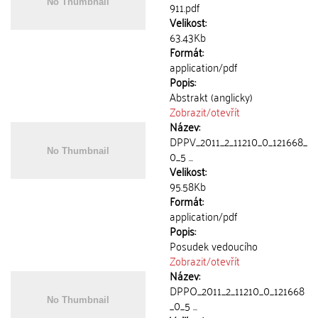
911.pdf
Velikost:
63.43Kb
Formát:
application/pdf
Popis:
Abstrakt (anglicky)
Zobrazit/
otevřít
Název:
DPPV_2011_2_11210_0_121668_
0_5 ...
Velikost:
95.58Kb
Formát:
application/pdf
Popis:
Posudek vedoucího
Zobrazit/
otevřít
Název:
DPPO_2011_2_11210_0_121668
_0_5 ...