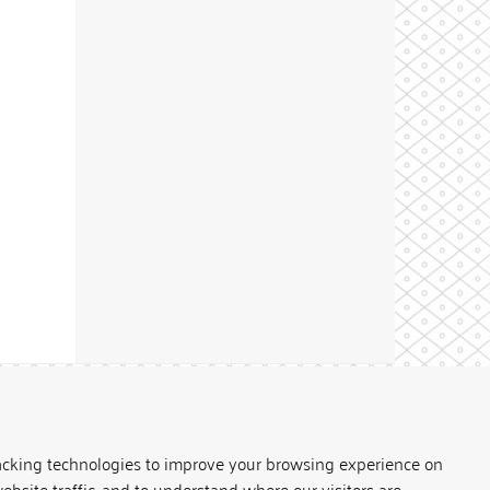
Theme by
acking technologies to improve your browsing experience on
ebsite traffic, and to understand where our visitors are