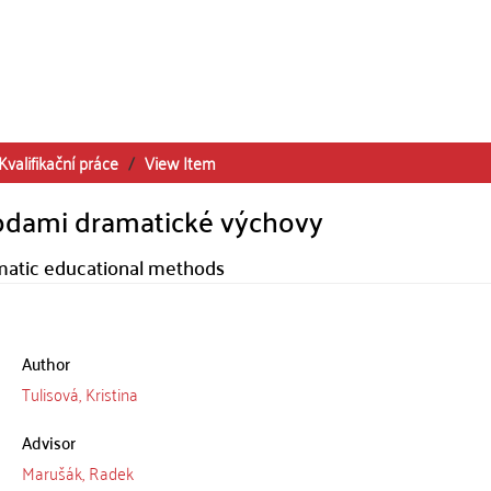
Kvalifikační práce
View Item
todami dramatické výchovy
ramatic educational methods
Author
Tulisová, Kristina
Advisor
Marušák, Radek