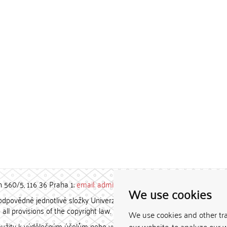
h 560/5, 116 36 Praha 1;
email: admin-repozitar [at] cuni.cz
We use cookies
povědné jednotlivé složky Univerzity Karlovy. / Each constituent
all provisions of the copyright law.
We use cookies and other tr
užity k výdělečným účelům nebo vydávány za studijní, vědeckou
our website, to analyze our w