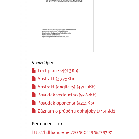
View/
Open
Text práce (491.3Kb)
Abstrakt (33.75Kb)
Abstrakt (anglicky) (470.0Kb)
Posudek vedoucího (97.82Kb)
Posudek oponenta (92.15Kb)
Záznam o průběhu obhajoby (74.45Kb)
Permanent link
http://hdl.handle.net/20.500.11956/39797