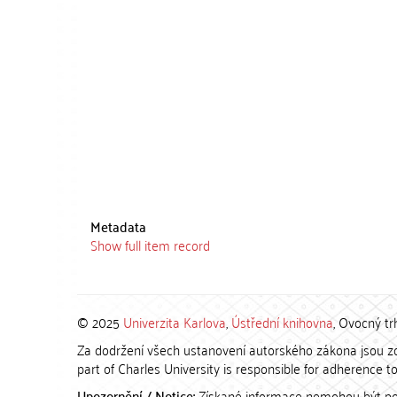
Metadata
Show full item record
© 2025
Univerzita Karlova
,
Ústřední knihovna
, Ovocný tr
Za dodržení všech ustanovení autorského zákona jsou zod
part of Charles University is responsible for adherence to 
Upozornění / Notice:
Získané informace nemohou být po