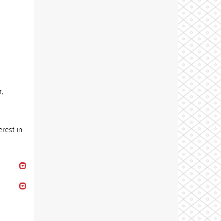
,
erest in