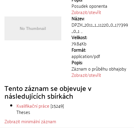
Posudek oponenta
Zobrazit/
otevřít
Název:
DPZH_2011_1_11220_0_177399
_0_1 ...
Velikost:
79.84Kb
Formát:
application/pdf
Popis:
Záznam o průběhu obhajoby
Zobrazit/
otevřít
Tento záznam se objevuje v
následujících sbírkách
Kvalifikační práce
[15249]
Theses
Zobrazit minimální záznam