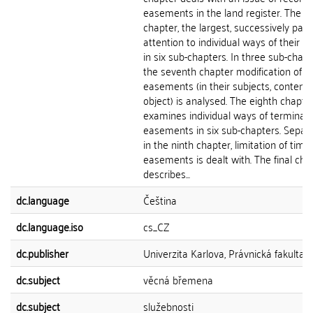
easements in the land register. The si
chapter, the largest, successively pays
attention to individual ways of their c
in six sub-chapters. In three sub-chapt
the seventh chapter modification of
easements (in their subjects, content
object) is analysed. The eighth chapte
examines individual ways of terminati
easements in six sub-chapters. Separa
in the ninth chapter, limitation of time
easements is dealt with. The final cha
describes...
dc.language
Čeština
dc.language.iso
cs_CZ
dc.publisher
Univerzita Karlova, Právnická fakulta
dc.subject
věcná břemena
dc.subject
služebnosti