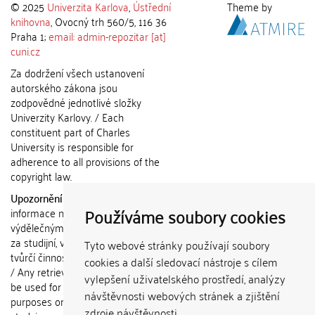
© 2025
Univerzita Karlova
,
Ústřední
Theme by
knihovna
, Ovocný trh 560/5, 116 36
Praha 1;
email: admin-repozitar [at]
cuni.cz
Za dodržení všech ustanovení
autorského zákona jsou
zodpovědné jednotlivé složky
Univerzity Karlovy. / Each
constituent part of Charles
University is responsible for
adherence to all provisions of the
copyright law.
Upozornění / Notice:
Získané
Používáme soubory cookies
informace nemohou být použity k
výdělečným účelům nebo vydávány
za studijní, vědeckou nebo jinou
Tyto webové stránky používají soubory
tvůrčí činnost jiné osoby než autora.
cookies a další sledovací nástroje s cílem
/ Any retrieved information shall not
vylepšení uživatelského prostředí, analýzy
be used for any commercial
návštěvnosti webových stránek a zjištění
purposes or claimed as results of
zdroje návštěvnosti.