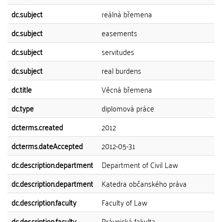
dc.subject
reálná břemena
dc.subject
easements
dc.subject
servitudes
dc.subject
real burdens
dc.title
Věcná břemena
dc.type
diplomová práce
dcterms.created
2012
dcterms.dateAccepted
2012-05-31
dc.description.department
Department of Civil Law
dc.description.department
Katedra občanského práva
dc.description.faculty
Faculty of Law
dc.description.faculty
Právnická fakulta