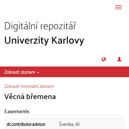
Přeskočit na obsah
Přepn
navig
Zobrazit záznam
Zobrazit minimální záznam
Věcná břemena
Easements
dc.contributor.advisor
Švestka, Jiří