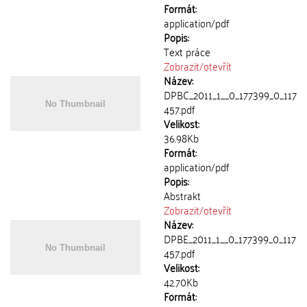
Formát:
application/pdf
Popis:
Text práce
Zobrazit/
otevřít
Název:
DPBC_2011_1__0_177399_0_117
457.pdf
Velikost:
36.98Kb
Formát:
application/pdf
Popis:
Abstrakt
Zobrazit/
otevřít
Název:
DPBE_2011_1__0_177399_0_117
457.pdf
Velikost:
42.70Kb
Formát: