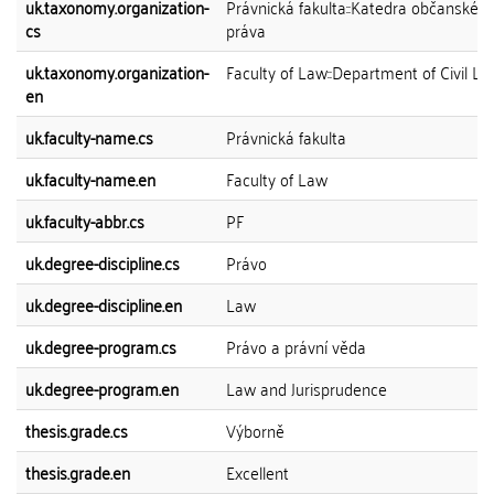
uk.taxonomy.organization-
Právnická fakulta::Katedra občanskéh
cs
práva
uk.taxonomy.organization-
Faculty of Law::Department of Civil L
en
uk.faculty-name.cs
Právnická fakulta
uk.faculty-name.en
Faculty of Law
uk.faculty-abbr.cs
PF
uk.degree-discipline.cs
Právo
uk.degree-discipline.en
Law
uk.degree-program.cs
Právo a právní věda
uk.degree-program.en
Law and Jurisprudence
thesis.grade.cs
Výborně
thesis.grade.en
Excellent