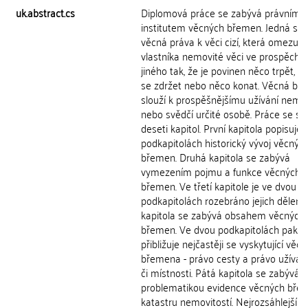
uk.abstract.cs
Diplomová práce se zabývá právním
institutem věcných břemen. Jedná se 
věcná práva k věci cizí, která omezují
vlastníka nemovité věci ve prospěch 
jiného tak, že je povinen něco trpět, 
se zdržet nebo něco konat. Věcná b
slouží k prospěšnějšímu užívání nemov
nebo svědčí určité osobě. Práce se sk
deseti kapitol. První kapitola popisuje 
podkapitolách historický vývoj věcnýc
břemen. Druhá kapitola se zabývá
vymezením pojmu a funkce věcných
břemen. Ve třetí kapitole je ve dvou
podkapitolách rozebráno jejich dělení.
kapitola se zabývá obsahem věcných
břemen. Ve dvou podkapitolách pak
přibližuje nejčastěji se vyskytující věc
břemena - právo cesty a právo užíván
či místnosti. Pátá kapitola se zabývá
problematikou evidence věcných bře
katastru nemovitostí. Nejrozsáhlejší š