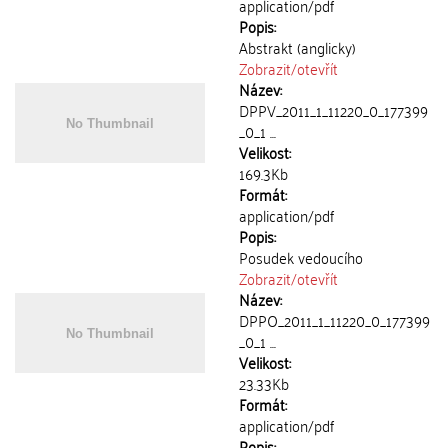
application/pdf
Popis:
Abstrakt (anglicky)
Zobrazit/
otevřít
Název:
DPPV_2011_1_11220_0_177399
_0_1 ...
Velikost:
169.3Kb
Formát:
application/pdf
Popis:
Posudek vedoucího
Zobrazit/
otevřít
Název:
DPPO_2011_1_11220_0_177399
_0_1 ...
Velikost:
23.33Kb
Formát:
application/pdf
Popis: