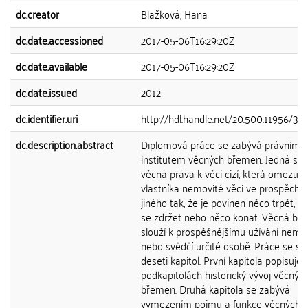
dc.creator
Blažková, Hana
dc.date.accessioned
2017-05-06T16:29:20Z
dc.date.available
2017-05-06T16:29:20Z
dc.date.issued
2012
dc.identifier.uri
http://hdl.handle.net/20.500.11956/39
dc.description.abstract
Diplomová práce se zabývá právním
institutem věcných břemen. Jedná se 
věcná práva k věci cizí, která omezují
vlastníka nemovité věci ve prospěch 
jiného tak, že je povinen něco trpět, 
se zdržet nebo něco konat. Věcná b
slouží k prospěšnějšímu užívání nemov
nebo svědčí určité osobě. Práce se sk
deseti kapitol. První kapitola popisuje 
podkapitolách historický vývoj věcnýc
břemen. Druhá kapitola se zabývá
vymezením pojmu a funkce věcných