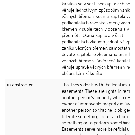
kapitola se v šesti podkapitolách pos
věnuje jednotlivým způsobům vzniku
věcných břemen. Sedmá kapitola ve t
podkapitolách rozebírá změny věcnýc
břemen: v subjektech, v obsahu a v
předmětu. Osmá kapitola v šesti
podkapitolách zkoumá jednotlivé způ
zániku věcných břemen, samostatně, 
deváté kapitole je zkoumáno promlče
věcných břemen. Závěrečná kapitola 
věnuje úpravě věcných břemen v no
občanském zákoníku.
uk.abstract.en
This thesis deals with the legal institu
easements. These are rights in rem t
another person's property which restri
owner of immovable property in favor 
another person so that he is obliged t
tolerate something, to refrain from
something or to perform something.
Easements serve more beneficial usa