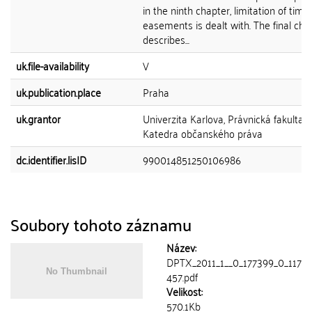
in the ninth chapter, limitation of time
easements is dealt with. The final cha
describes...
uk.file-availability
V
uk.publication.place
Praha
uk.grantor
Univerzita Karlova, Právnická fakulta,
Katedra občanského práva
dc.identifier.lisID
990014851250106986
Soubory tohoto záznamu
Název:
DPTX_2011_1__0_177399_0_117
457.pdf
Velikost:
570.1Kb