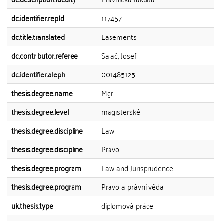
dc.identifier.repId
117457
dc.title.translated
Easements
dc.contributor.referee
Salač, Josef
dc.identifier.aleph
001485125
thesis.degree.name
Mgr.
thesis.degree.level
magisterské
thesis.degree.discipline
Law
thesis.degree.discipline
Právo
thesis.degree.program
Law and Jurisprudence
thesis.degree.program
Právo a právní věda
uk.thesis.type
diplomová práce