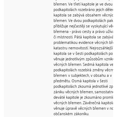
břemen. Ve třetí kapitole je ve dvou
podkapitolách rozebráno jejich dělení.
kapitola se zabývá obsahem věcných
břemen. Ve dvou podkapitolách pak
přibližuje nejčastěji se vyskytující věc
břemena - právo cesty a právo užíván
či místnosti. Pátá kapitola se zabývá
problematikou evidence věcných bře
katastru nemovitostí. Nejrozsáhlejší š
kapitola se v šesti podkapitolách pos
věnuje jednotlivým způsobům vzniku
věcných břemen. Sedmá kapitola ve t
podkapitolách rozebírá změny věcnýc
břemen: v subjektech, v obsahu a v
předmětu. Osmá kapitola v šesti
podkapitolách zkoumá jednotlivé způ
zániku věcných břemen, samostatně, 
deváté kapitole je zkoumáno promlče
věcných břemen. Závěrečná kapitola 
věnuje úpravě věcných břemen v no
občanském zákoníku.