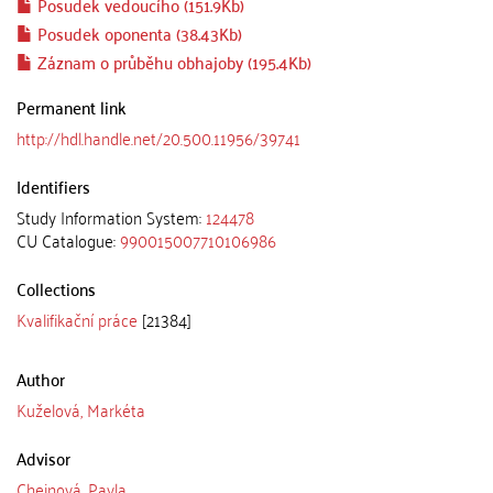
Posudek vedoucího (151.9Kb)
Posudek oponenta (38.43Kb)
Záznam o průběhu obhajoby (195.4Kb)
Permanent link
http://hdl.handle.net/20.500.11956/39741
Identifiers
Study Information System:
124478
CU Catalogue:
990015007710106986
Collections
Kvalifikační práce
[21384]
Author
Kuželová, Markéta
Advisor
Chejnová, Pavla