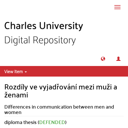
Skip to main content
Toggl
navig
View Item
Rozdíly ve vyjadřování mezi muži a
ženami
Differences in communication between men and
women
diploma thesis (
DEFENDED
)