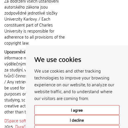
Za dodržení všech ustanovení
autorského zákona jsou
zodpovědné jednotlivé složky
Univerzity Karlovy. / Each
constituent part of Charles
University is responsible for
adherence to all provisions of the
copyright law.
Upozornění / Notice:
Získané
We use cookies
informace nemohou být použity k
výdělečným účelům nebo vydávány
za studijní, vědeckou nebo jinou
We use cookies and other tracking
tvůrčí činnost jiné osoby než autora.
technologies to improve your browsing
/ Any retrieved information shall not
experience on our website, to analyze our
be used for any commercial
website traffic, and to understand where
purposes or claimed as results of
our visitors are coming from.
studying, scientific or any other
creative activities of any person
I agree
other than the author.
DSpace software
copyright © 2002-
I decline
2015
DuraSpace