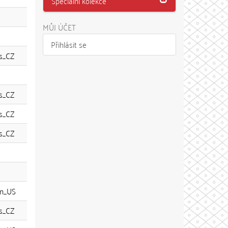
Speciální kolekce
MŮJ ÚČET
Přihlásit se
s_CZ
s_CZ
s_CZ
s_CZ
n_US
s_CZ