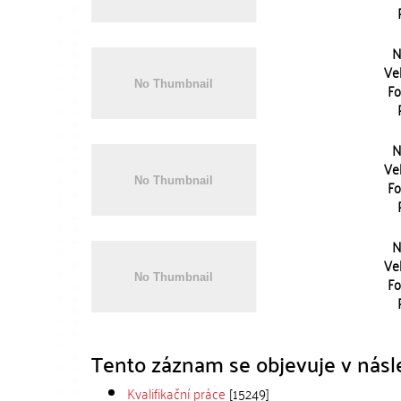
N
Vel
Fo
N
Vel
Fo
N
Vel
Fo
Tento záznam se objevuje v násle
Kvalifikační práce
[15249]