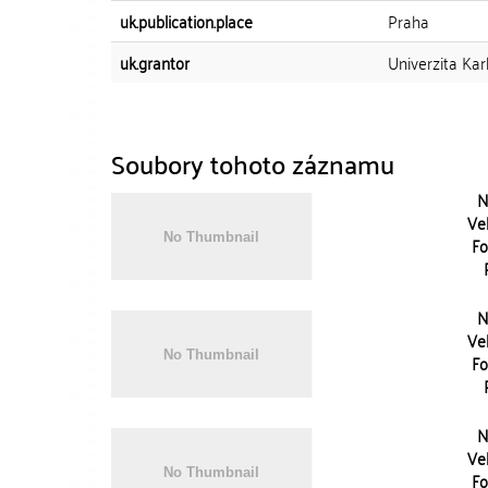
uk.publication.place
Praha
uk.grantor
Univerzita Kar
Soubory tohoto záznamu
N
Vel
Fo
N
Vel
Fo
N
Vel
Fo