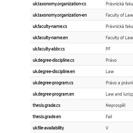
uk.taxonomy.organization-cs
Právnická fak
uk.taxonomy.organization-en
Faculty of Law
uk.faculty-name.cs
Právnická faku
uk.faculty-name.en
Faculty of Law
uk.faculty-abbr.cs
PF
uk.degree-discipline.cs
Právo
uk.degree-discipline.en
Law
uk.degree-program.cs
Právo a právn
uk.degree-program.en
Law and Juris
thesis.grade.cs
Neprospěl
thesis.grade.en
Fail
uk.file-availability
V