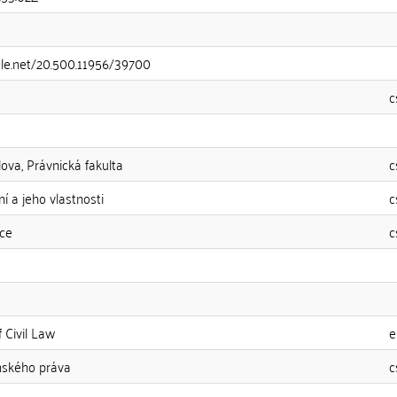
dle.net/20.500.11956/39700
c
lova, Právnická fakulta
c
í a jeho vlastnosti
c
ce
c
 Civil Law
e
nského práva
c