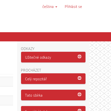
čeština
Přihlásit se
ODKAZY
Užitečné odkazy
PROCHÁZET
Celý repozitář
Tato sbírka