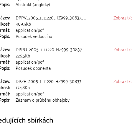
Popis:
Abstrakt (anglicky)
ázev:
DPPV_2005_1_11220_HZ999_30837_ ...
Zobrazit/
ikost:
409.5Kb
rmát:
application/pdf
Popis:
Posudek vedoucího
ázev:
DPPO_2005_1_11220_HZ999_30837_ ...
Zobrazit/
ikost:
226.5Kb
rmát:
application/pdf
Popis:
Posudek oponenta
ázev:
DPZH_2005_1_11220_HZ999_30837_ ...
Zobrazit/
ikost:
174.8Kb
rmát:
application/pdf
Popis:
Záznam o průběhu obhajoby
dujících sbírkách