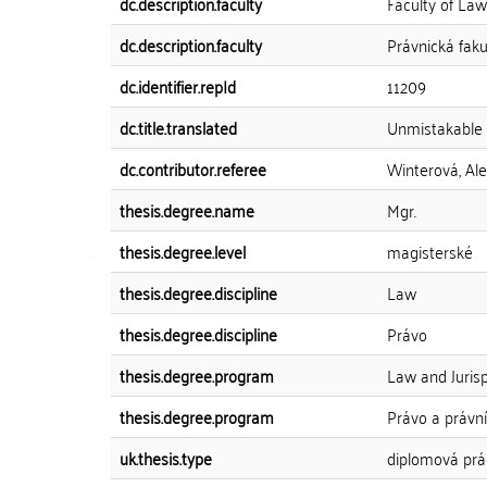
dc.description.faculty
Faculty of Law
dc.description.faculty
Právnická faku
dc.identifier.repId
11209
dc.title.translated
Unmistakable s
dc.contributor.referee
Winterová, Al
thesis.degree.name
Mgr.
thesis.degree.level
magisterské
thesis.degree.discipline
Law
thesis.degree.discipline
Právo
thesis.degree.program
Law and Juris
thesis.degree.program
Právo a právn
uk.thesis.type
diplomová prá