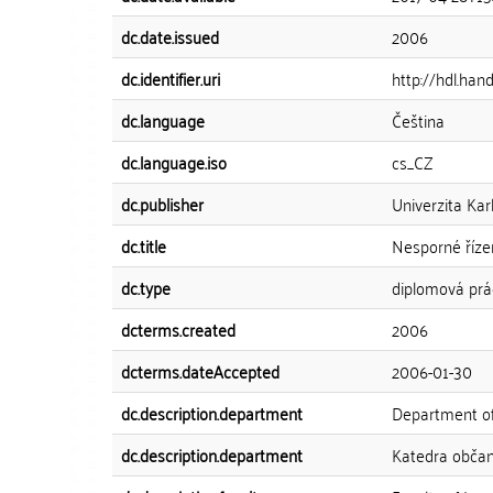
dc.date.issued
2006
dc.identifier.uri
http://hdl.han
dc.language
Čeština
dc.language.iso
cs_CZ
dc.publisher
Univerzita Kar
dc.title
Nesporné řízen
dc.type
diplomová prá
dcterms.created
2006
dcterms.dateAccepted
2006-01-30
dc.description.department
Department of
dc.description.department
Katedra obča