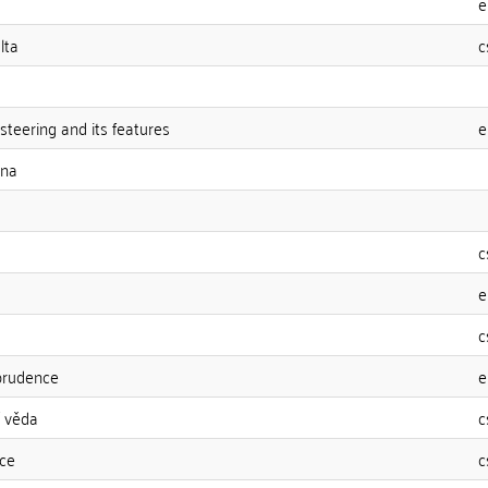
e
lta
c
teering and its features
e
ena
c
e
c
prudence
e
í věda
c
ce
c