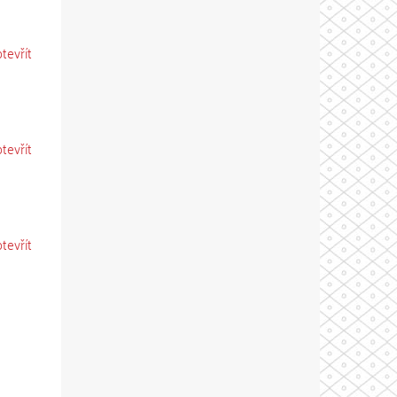
otevřít
otevřít
otevřít