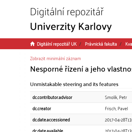
Přeskočit na obsah
Digitální repozitář UK
Právnická fakulta
Kva
Zobrazit minimální záznam
Nesporné řízení a jeho vlastno
Unmistakable steering and its features
dc.contributor.advisor
Smolík, Petr
dc.creator
Frisch, Pavel
dc.date.accessioned
2017-04-28T13
dc.date.available
2017-04-28T13