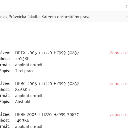
c
lova, Právnická fakulta, Katedra občanského práva
c
ázev:
DPTX_2005_1_11220_HZ999_30837_ ...
Zobrazit/
ikost:
220.3Kb
rmát:
application/pdf
Popis:
Text práce
ázev:
DPBC_2005_1_11220_HZ999_30837_ ...
Zobrazit/
ikost:
84.66Kb
rmát:
application/pdf
Popis:
Abstrakt
ázev:
DPBE_2005_1_11220_HZ999_30837_ ...
Zobrazit/
ikost:
149.3Kb
rmát:
application/pdf