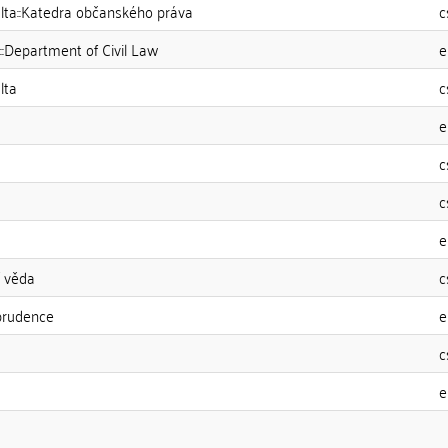
ulta::Katedra občanského práva
c
::Department of Civil Law
e
lta
c
e
c
c
e
í věda
c
prudence
e
c
e