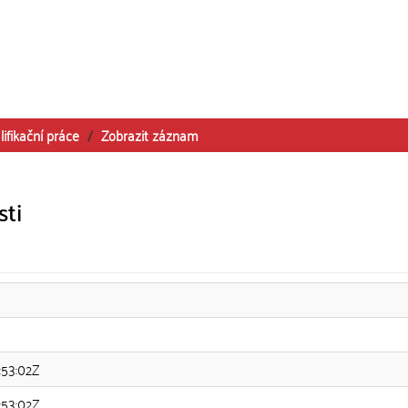
lifikační práce
Zobrazit záznam
sti
:53:02Z
:53:02Z