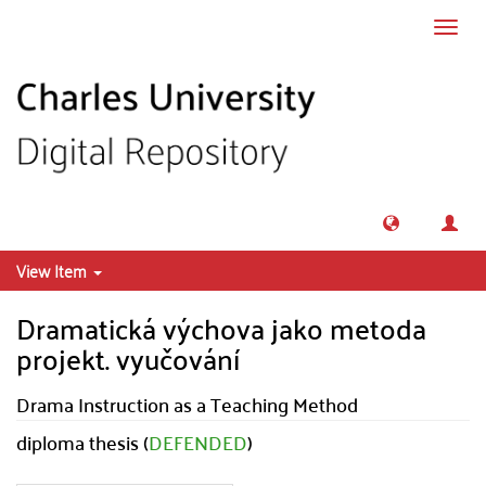
Skip to main content
Toggl
navig
View Item
Dramatická výchova jako metoda
projekt. vyučování
Drama Instruction as a Teaching Method
diploma thesis (
DEFENDED
)