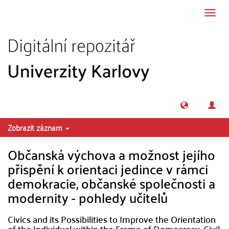
Přeskočit na obsah
Přepn
navig
Zobrazit záznam
Občanská výchova a možnost jejího
přispění k orientaci jedince v rámci
demokracie, občanské společnosti a
modernity - pohledy učitelů
Civics and its Possibilities to Improve the Orientation
of the Individual within the Frame of Democracy, Civil