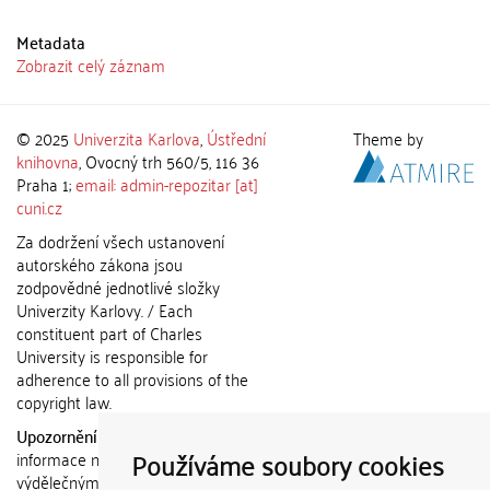
Metadata
Zobrazit celý záznam
© 2025
Univerzita Karlova
,
Ústřední
Theme by
knihovna
, Ovocný trh 560/5, 116 36
Praha 1;
email: admin-repozitar [at]
cuni.cz
Za dodržení všech ustanovení
autorského zákona jsou
zodpovědné jednotlivé složky
Univerzity Karlovy. / Each
constituent part of Charles
University is responsible for
adherence to all provisions of the
copyright law.
Upozornění / Notice:
Získané
Používáme soubory cookies
informace nemohou být použity k
výdělečným účelům nebo vydávány