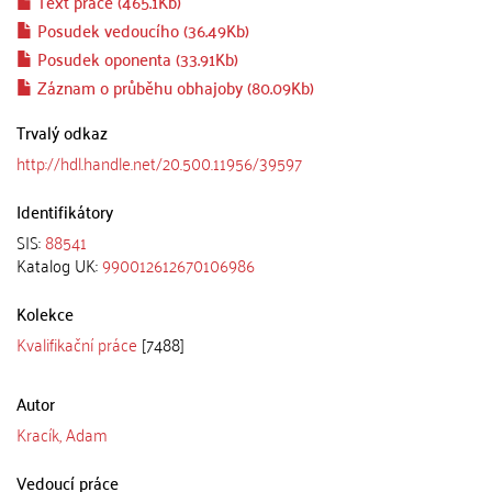
Text práce (465.1Kb)
Posudek vedoucího (36.49Kb)
Posudek oponenta (33.91Kb)
Záznam o průběhu obhajoby (80.09Kb)
Trvalý odkaz
http://hdl.handle.net/20.500.11956/39597
Identifikátory
SIS:
88541
Katalog UK:
990012612670106986
Kolekce
Kvalifikační práce
[7488]
Autor
Kracík, Adam
Vedoucí práce