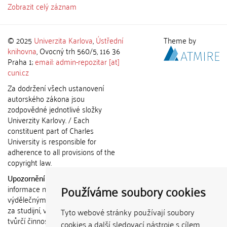
Zobrazit celý záznam
© 2025
Univerzita Karlova
,
Ústřední
Theme by
knihovna
, Ovocný trh 560/5, 116 36
Praha 1;
email: admin-repozitar [at]
cuni.cz
Za dodržení všech ustanovení
autorského zákona jsou
zodpovědné jednotlivé složky
Univerzity Karlovy. / Each
constituent part of Charles
University is responsible for
adherence to all provisions of the
copyright law.
Upozornění / Notice:
Získané
Používáme soubory cookies
informace nemohou být použity k
výdělečným účelům nebo vydávány
za studijní, vědeckou nebo jinou
Tyto webové stránky používají soubory
tvůrčí činnost jiné osoby než autora.
cookies a další sledovací nástroje s cílem