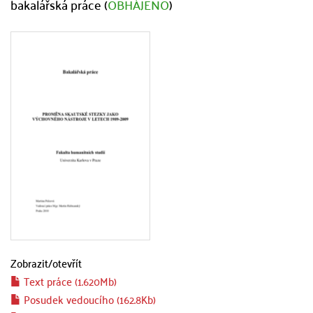
bakalářská práce (
OBHÁJENO
)
Zobrazit/
otevřít
Text práce (1.620Mb)
Posudek vedoucího (162.8Kb)