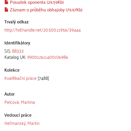
Posudek oponenta (29.59Kb)
Záznam o průběhu obhajoby (79.97Kb)
Trvalý odkaz
http://hdl.handle.net/20.500.11956/39444
Identifikátory
SIS:
88333
Katalog UK:
990012611400106986
Kolekce
Kvalifikační práce
[7488]
Autor
Pelcová, Martina
Vedoucí práce
Heřmanský, Martin