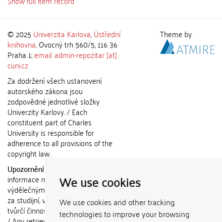
Show full item record
© 2025
Univerzita Karlova
,
Ústřední
Theme by
knihovna
, Ovocný trh 560/5, 116 36
Praha 1;
email: admin-repozitar [at]
cuni.cz
Za dodržení všech ustanovení
autorského zákona jsou
zodpovědné jednotlivé složky
Univerzity Karlovy. / Each
constituent part of Charles
University is responsible for
adherence to all provisions of the
copyright law.
Upozornění / Notice:
Získané
We use cookies
informace nemohou být použity k
výdělečným účelům nebo vydávány
za studijní, vědeckou nebo jinou
We use cookies and other tracking
tvůrčí činnost jiné osoby než autora.
technologies to improve your browsing
/ Any retrieved information shall not