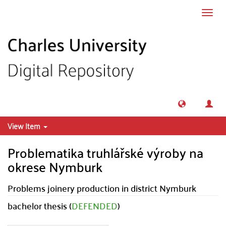
Skip to main content
Toggl
navig
View Item
Problematika truhlářské výroby na
okrese Nymburk
Problems joinery production in district Nymburk
bachelor thesis (
DEFENDED
)