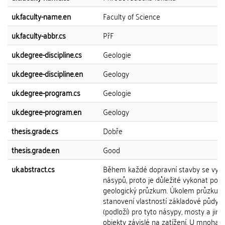
uk.faculty-name.en
Faculty of Science
uk.faculty-abbr.cs
PřF
uk.degree-discipline.cs
Geologie
uk.degree-discipline.en
Geology
uk.degree-program.cs
Geologie
uk.degree-program.en
Geology
thesis.grade.cs
Dobře
thesis.grade.en
Good
uk.abstract.cs
Během každé dopravní stavby se využ
násypů, proto je důležité vykonat pod
geologický průzkum. Úkolem průzkum
stanovení vlastností základové půdy
(podloží) pro tyto násypy, mosty a jiné
objekty závislé na zatížení. U mnoha 