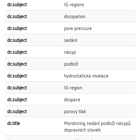
dc.subject
IG regions
dc.subject
dissipation
dc.subject
pore pressure
dc.subject
sedání
dc.subject
násyp
dc.subject
podloží
dc.subject
hydrostatická nivelace
dc.subject
IG region
dc.subject
disipace
dc.subject
porový tlak
dc.title
Monitoring sedání podloží násypů
dopravních staveb