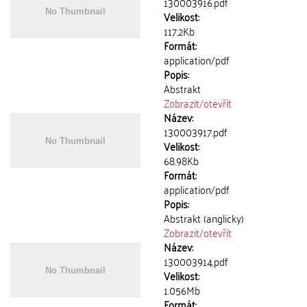
130003916.pdf
Velikost:
117.2Kb
Formát:
application/pdf
Popis:
Abstrakt
Zobrazit/
otevřít
Název:
130003917.pdf
Velikost:
68.98Kb
Formát:
application/pdf
Popis:
Abstrakt (anglicky)
Zobrazit/
otevřít
Název:
130003914.pdf
Velikost:
1.056Mb
Formát: