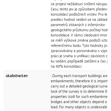
se projeví nežádoucí snížení násypu
času, tento jev je způsobem předevší
konsolidací podložních vrstev. Pro lepš
predikci hodnot sedání se na základě
parametrů získaných z inženýrsko-
geologického průzkumu počítají hodn
konsolidace. V rámci sledování (monit
se měří výšková změna podloží vztaž
referenčnímu bodu. Tyto hodnoty jsou
zpracovávány a porovnávány s výpoč
práci je snaha o unifikaci závislosti zat
ku sedání, popřípadě zatížení a čas p
na 90% konsolidaci.
uk.abstract.en
: During each transport buildings are 
embankments, therefore it is importan
carry out a detailed geological survey
task of the survey is to determine the 
properties (soil) for such embankment
bridges and other objects depend on 
load. For many objects is undesirable