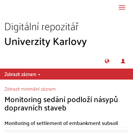
Přeskočit na obsah
Přepn
navig
Zobrazit záznam
Zobrazit minimální záznam
Monitoring sedání podloží násypů
dopravních staveb
Monitoring of settlement of embankment subsoil