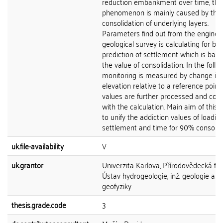
reduction embankment over time, thi
phenomenon is mainly caused by the
consolidation of underlying layers.
Parameters find out from the enginee
geological survey is calculating for bet
prediction of settlement which is bas
the value of consolidation. In the follo
monitoring is measured by change in s
elevation relative to a reference point
values are further processed and co
with the calculation. Main aim of this 
to unify the addiction values of loading
settlement and time for 90% consolida
uk.file-availability
V
uk.grantor
Univerzita Karlova, Přírodovědecká fak
Ústav hydrogeologie, inž. geologie a u
geofyziky
thesis.grade.code
3