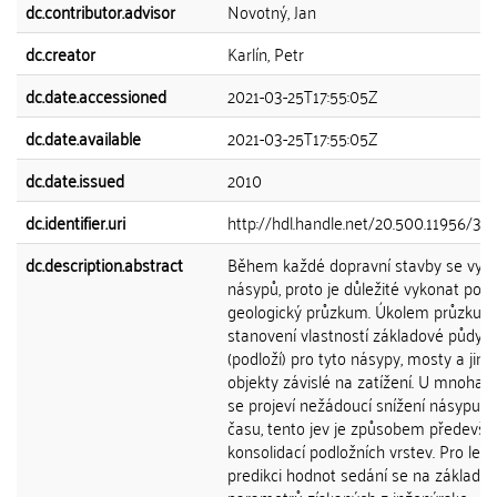
dc.contributor.advisor
Novotný, Jan
dc.creator
Karlín, Petr
dc.date.accessioned
2021-03-25T17:55:05Z
dc.date.available
2021-03-25T17:55:05Z
dc.date.issued
2010
dc.identifier.uri
http://hdl.handle.net/20.500.11956/39
dc.description.abstract
Během každé dopravní stavby se využ
násypů, proto je důležité vykonat pod
geologický průzkum. Úkolem průzkum
stanovení vlastností základové půdy
(podloží) pro tyto násypy, mosty a jiné
objekty závislé na zatížení. U mnoha 
se projeví nežádoucí snížení násypu
času, tento jev je způsobem předevší
konsolidací podložních vrstev. Pro lepš
predikci hodnot sedání se na základě