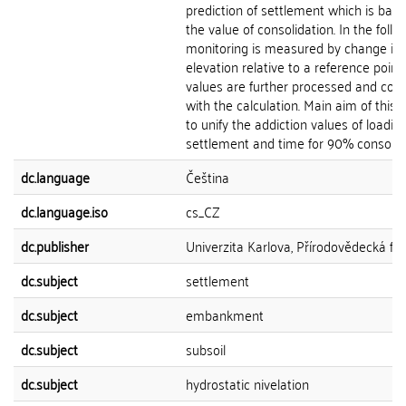
prediction of settlement which is bas
the value of consolidation. In the follo
monitoring is measured by change in s
elevation relative to a reference point
values are further processed and co
with the calculation. Main aim of this 
to unify the addiction values of loading
settlement and time for 90% consolida
dc.language
Čeština
dc.language.iso
cs_CZ
dc.publisher
Univerzita Karlova, Přírodovědecká fak
dc.subject
settlement
dc.subject
embankment
dc.subject
subsoil
dc.subject
hydrostatic nivelation