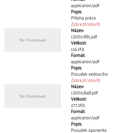
application/pdf
Popis:
Příloha práce
Zobrazit/
otevřít
Název:
130011881.pdf
Velikost:
116.1Kb
Formát:
application/pdf
Popis:
Posudek vedoucího
Zobrazit/
otevřít
Název:
130011848.pdf
Velikost:
277.2Kb
Formát:
application/pdf
Popis:
Posudek oponenta