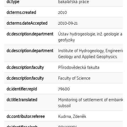
dc.type
bakalářská práce
dcterms.created
2010
dcterms.dateAccepted
2010-09-21
dc.description.department
Ústav hydrogeologie, inž. geologie a u
geofyziky
dc.description.department
Institute of Hydrogeology, Engineering
Geology and Applied Geophysics
dc.description.faculty
Přírodovědecká fakulta
dc.description.faculty
Faculty of Science
dc.identifier.repId
79600
dc.title.translated
Monitoring of settlement of embank
subsoil
dc.contributor.referee
Kudrna, Zdeněk
dc.identifier.aleph
001277796