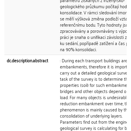
parametrů získaných z inženýrsko-
geologického průzkumu počítají hodn
konsolidace. V rámci sledování (monit
se měří výšková změna podloží vztaž
referenčnímu bodu. Tyto hodnoty jsou
zpracovávány a porovnávány s výpoč
práci je snaha o unifikaci závislosti zat
ku sedání, popřípadě zatížení a čas p
na 90% konsolidaci.
dc.description.abstract
: During each transport buildings are 
embankments, therefore it is importan
carry out a detailed geological survey
task of the survey is to determine the 
properties (soil) for such embankment
bridges and other objects depend on 
load. For many objects is undesirable
reduction embankment over time, thi
phenomenon is mainly caused by the
consolidation of underlying layers.
Parameters find out from the enginee
geological survey is calculating for bet