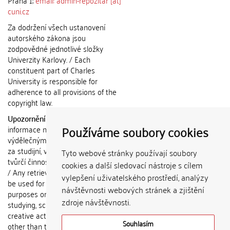
Praha 1;
email: admin-repozitar [at]
cuni.cz
Za dodržení všech ustanovení
autorského zákona jsou
zodpovědné jednotlivé složky
Univerzity Karlovy. / Each
constituent part of Charles
University is responsible for
adherence to all provisions of the
copyright law.
Upozornění / Notice:
Získané
Používáme soubory cookies
informace nemohou být použity k
výdělečným účelům nebo vydávány
za studijní, vědeckou nebo jinou
Tyto webové stránky používají soubory
tvůrčí činnost jiné osoby než autora.
cookies a další sledovací nástroje s cílem
/ Any retrieved information shall not
vylepšení uživatelského prostředí, analýzy
be used for any commercial
návštěvnosti webových stránek a zjištění
purposes or claimed as results of
zdroje návštěvnosti.
studying, scientific or any other
creative activities of any person
Souhlasím
other than the author.