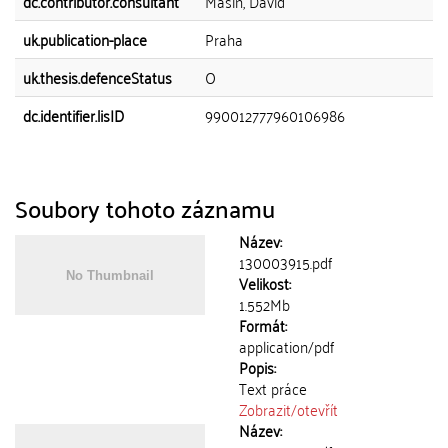
dc.contributor.consultant
Mašín, David
uk.publication-place
Praha
uk.thesis.defenceStatus
O
dc.identifier.lisID
990012777960106986
Soubory tohoto záznamu
Název:
130003915.pdf
Velikost:
1.552Mb
Formát:
application/pdf
Popis:
Text práce
Zobrazit/
otevřít
Název: