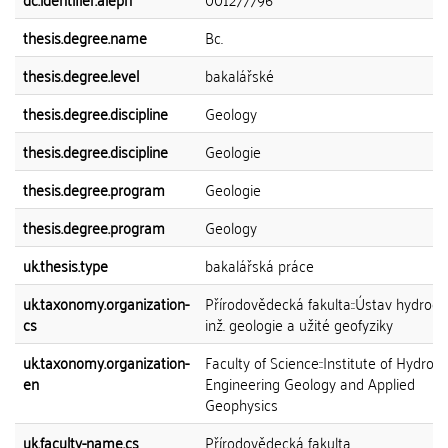
thesis.degree.name
Bc.
thesis.degree.level
bakalářské
thesis.degree.discipline
Geology
thesis.degree.discipline
Geologie
thesis.degree.program
Geologie
thesis.degree.program
Geology
uk.thesis.type
bakalářská práce
uk.taxonomy.organization-
Přírodovědecká fakulta::Ústav hydroge
cs
inž. geologie a užité geofyziky
uk.taxonomy.organization-
Faculty of Science::Institute of Hydrog
en
Engineering Geology and Applied
Geophysics
uk.faculty-name.cs
Přírodovědecká fakulta