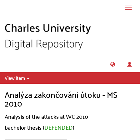
Skip to main content
Toggl
navig
View Item
Analýza zakončování útoku - MS
2010
Analysis of the attacks at WC 2010
bachelor thesis (
DEFENDED
)