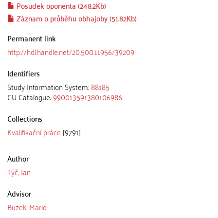
Posudek oponenta (248.2Kb)
Záznam o průběhu obhajoby (51.82Kb)
Permanent link
http://hdl.handle.net/20.500.11956/39209
Identifiers
Study Information System:
88185
CU Catalogue:
990013591380106986
Collections
Kvalifikační práce
[9791]
Author
Týč, Jan
Advisor
Buzek, Mario