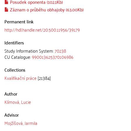
Posudek oponenta (102.1Kb)
Záznam o průběhu obhajoby (63.00Kb)
Permanent link
http://hdl.handle.net/20.500.11956/39179
Identifiers
Study Information System:
70238
CU Catalogue:
990013625370106986
Collections
Kvalifikační práce
[21384]
Author
Klímová, Lucie
Advisor
Mojžíšová, Jarmila