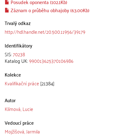
Posudek oponenta (102.1Kb)
Záznam o průběhu obhajoby (63.00Kb)
Trvalý odkaz
http://hdl.handle.net/20.500.11956/39179
Identifikátory
SIS:
70238
Katalog UK:
990013625370106986
Kolekce
Kvalifikační práce
[21384]
Autor
Klímová, Lucie
Vedoucí práce
Mojžíšová, Jarmila