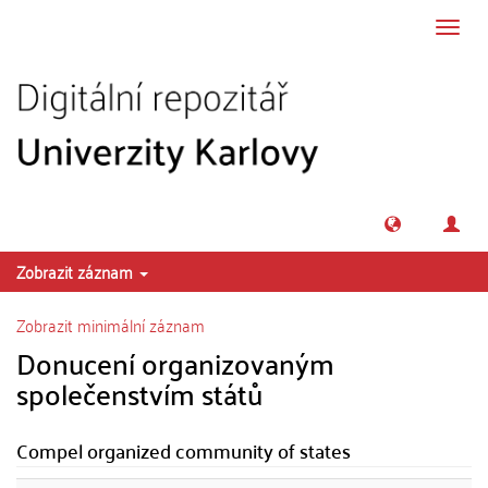
Přeskočit na obsah
Přepn
navig
Zobrazit záznam
Zobrazit minimální záznam
Donucení organizovaným
společenstvím států
Compel organized community of states