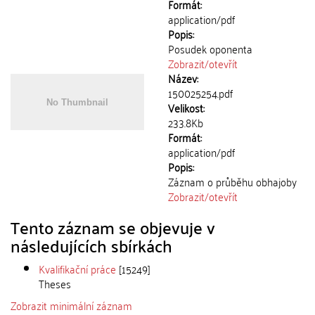
Formát:
application/pdf
Popis:
Posudek oponenta
Zobrazit/
otevřít
Název:
150025254.pdf
Velikost:
233.8Kb
Formát:
application/pdf
Popis:
Záznam o průběhu obhajoby
Zobrazit/
otevřít
Tento záznam se objevuje v
následujících sbírkách
Kvalifikační práce
[15249]
Theses
Zobrazit minimální záznam