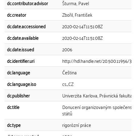
dc.contributor.advisor
Šturma, Pavel
dc.creator
Zbořil, František
dc.date.accessioned
2020-02-14T11:51:08Z
dc.date.available
2020-02-14T11:51:08Z
dc.date.issued
2006
dc.identifier.uri
http://hdl.handle.net/20.500.11956/39
dc.language
Čeština
dc.language.iso
cs_CZ
dc.publisher
Univerzita Karlova, Právnická fakulta
dc.title
Donucení organizovaným společenst
států
dc.type
rigorózní práce