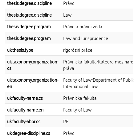
thesis.degree.discipline
Právo
thesis.degree.discipline
Law
thesis.degree.program
Právo a právní věda
thesis.degree.program
Law and Jurisprudence
uk.thesis.type
rigorózní práce
uk.taxonomy.organization-
Právnická fakulta::Katedra mezinárod
cs
práva
uk.taxonomy.organization-
Faculty of Law::Department of Public
en
International Law
uk.faculty-name.cs
Právnická fakulta
uk.faculty-name.en
Faculty of Law
uk.faculty-abbr.cs
PF
uk.degree-discipline.cs
Právo