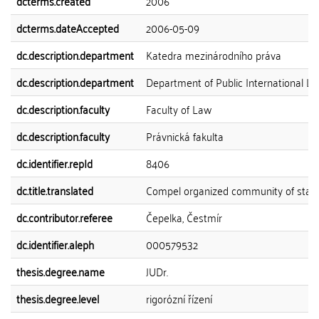
dcterms.created
2006
dcterms.dateAccepted
2006-05-09
dc.description.department
Katedra mezinárodního práva
dc.description.department
Department of Public International L
dc.description.faculty
Faculty of Law
dc.description.faculty
Právnická fakulta
dc.identifier.repId
8406
dc.title.translated
Compel organized community of stat
dc.contributor.referee
Čepelka, Čestmír
dc.identifier.aleph
000579532
thesis.degree.name
JUDr.
thesis.degree.level
rigorózní řízení