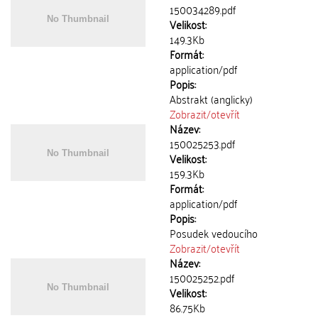
150034289.pdf
Velikost:
149.3Kb
Formát:
application/pdf
Popis:
Abstrakt (anglicky)
Zobrazit/
otevřít
Název:
150025253.pdf
Velikost:
159.3Kb
Formát:
application/pdf
Popis:
Posudek vedoucího
Zobrazit/
otevřít
Název:
150025252.pdf
Velikost:
86.75Kb