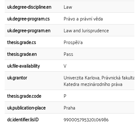
uk.degree-discipline.en
Law
uk.degree-program.cs
Právo a právní věda
uk.degree-program.en
Law and Jurisprudence
thesis.grade.cs
Prospěl/a
thesis.grade.en
Pass
uk.file-availability
V
uk.grantor
Univerzita Karlova, Právnická fakulta,
Katedra mezinárodního práva
thesis.grade.code
P
uk.publication-place
Praha
dc.identifier.lisID
990005795320106986