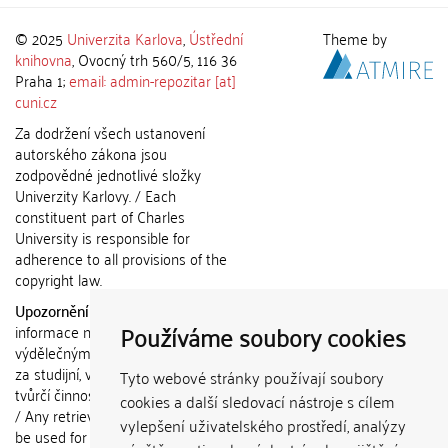
© 2025
Univerzita Karlova
,
Ústřední
Theme by
knihovna
, Ovocný trh 560/5, 116 36
Praha 1;
email: admin-repozitar [at]
cuni.cz
Za dodržení všech ustanovení
autorského zákona jsou
zodpovědné jednotlivé složky
Univerzity Karlovy. / Each
constituent part of Charles
University is responsible for
adherence to all provisions of the
copyright law.
Upozornění / Notice:
Získané
Používáme soubory cookies
informace nemohou být použity k
výdělečným účelům nebo vydávány
za studijní, vědeckou nebo jinou
Tyto webové stránky používají soubory
tvůrčí činnost jiné osoby než autora.
cookies a další sledovací nástroje s cílem
/ Any retrieved information shall not
vylepšení uživatelského prostředí, analýzy
be used for any commercial