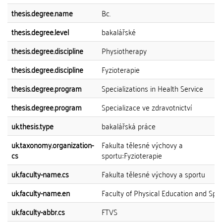
thesis.degree.name
Bc.
thesis.degree.level
bakalářské
thesis.degree.discipline
Physiotherapy
thesis.degree.discipline
Fyzioterapie
thesis.degree.program
Specializations in Health Service
thesis.degree.program
Specializace ve zdravotnictví
uk.thesis.type
bakalářská práce
uk.taxonomy.organization-
Fakulta tělesné výchovy a
cs
sportu::Fyzioterapie
uk.faculty-name.cs
Fakulta tělesné výchovy a sportu
uk.faculty-name.en
Faculty of Physical Education and Spo
uk.faculty-abbr.cs
FTVS