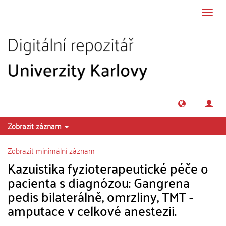
Přeskočit na obsah
Přepn
navig
Zobrazit záznam
Zobrazit minimální záznam
Kazuistika fyzioterapeutické péče o
pacienta s diagnózou: Gangrena
pedis bilaterálně, omrzliny, TMT -
amputace v celkové anestezii.