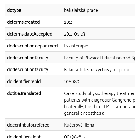
dc.type
bakalářská práce
dcterms.created
2011
dcterms.dateAccepted
2011-05-23
dc.description.department
Fyzioterapie
dc.description.faculty
Faculty of Physical Education and Spo
dc.description.faculty
Fakulta tělesné výchovy a sportu
dc.identifier.repId
108080
dc.title.translated
Case study physiotherapy treatment 
patients with diagnosis: Gangrene ped
bilaterally, frostbite, TMT - amputatio
general anaesthesia.
dc.contributor.referee
Kučerová, Ilona
dc.identifier.aleph
001362812