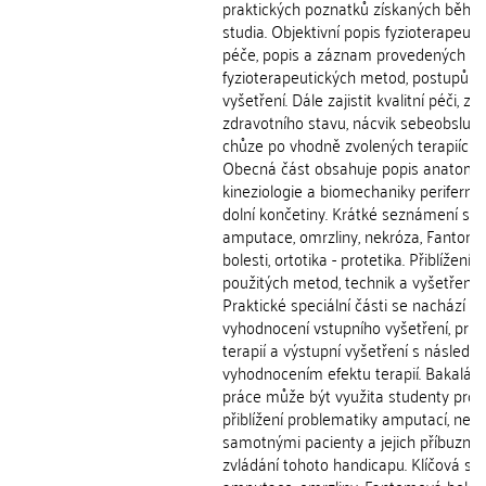
praktických poznatků získaných běh
studia. Objektivní popis fyzioterapeuti
péče, popis a záznam provedených
fyzioterapeutických metod, postupů a
vyšetření. Dále zajistit kvalitní péči, zl
zdravotního stavu, nácvik sebeobsluhy
chůze po vhodně zvolených terapiích.
Obecná část obsahuje popis anatomie
kineziologie a biomechaniky periferní 
dolní končetiny. Krátké seznámení s t
amputace, omrzliny, nekróza, Fantom
bolesti, ortotika - protetika. Přiblížení 
použitých metod, technik a vyšetření. 
Praktické speciální části se nachází
vyhodnocení vstupního vyšetření, prů
terapií a výstupní vyšetření s násled
vyhodnocením efektu terapií. Bakalář
práce může být využita studenty pro
přiblížení problematiky amputací, neb
samotnými pacienty a jejich příbuzným
zvládání tohoto handicapu. Klíčová slo