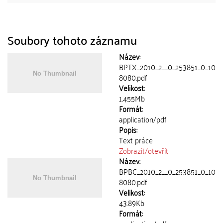
Soubory tohoto záznamu
Název:
BPTX_2010_2__0_253851_0_10
8080.pdf
Velikost:
1.455Mb
Formát:
application/pdf
Popis:
Text práce
Zobrazit/
otevřít
Název:
BPBC_2010_2__0_253851_0_10
8080.pdf
Velikost:
43.89Kb
Formát: