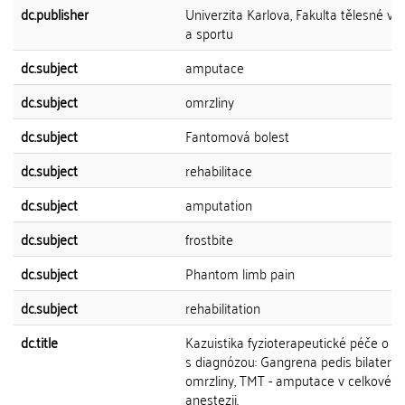
dc.publisher
Univerzita Karlova, Fakulta tělesné vý
a sportu
dc.subject
amputace
dc.subject
omrzliny
dc.subject
Fantomová bolest
dc.subject
rehabilitace
dc.subject
amputation
dc.subject
frostbite
dc.subject
Phantom limb pain
dc.subject
rehabilitation
dc.title
Kazuistika fyzioterapeutické péče o p
s diagnózou: Gangrena pedis bilaterál
omrzliny, TMT - amputace v celkové
anestezii.