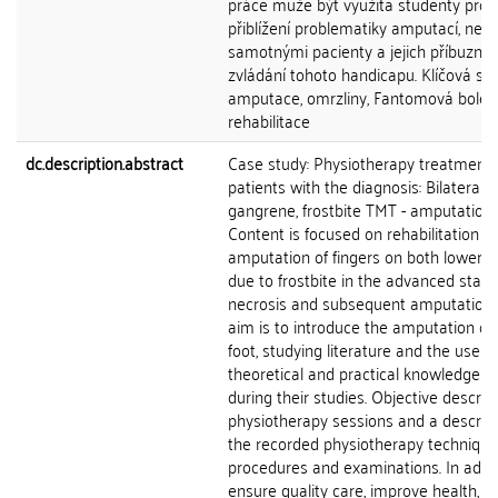
práce může být využita studenty pro
přiblížení problematiky amputací, neb
samotnými pacienty a jejich příbuzným
zvládání tohoto handicapu. Klíčová slo
amputace, omrzliny, Fantomová bolest
rehabilitace
dc.description.abstract
Case study: Physiotherapy treatment 
patients with the diagnosis: Bilateral 
gangrene, frostbite TMT - amputation 
Content is focused on rehabilitation af
amputation of fingers on both lower l
due to frostbite in the advanced stage
necrosis and subsequent amputation.
aim is to introduce the amputation of
foot, studying literature and the use of
theoretical and practical knowledge g
during their studies. Objective descript
physiotherapy sessions and a descript
the recorded physiotherapy technique
procedures and examinations. In addit
ensure quality care, improve health, p