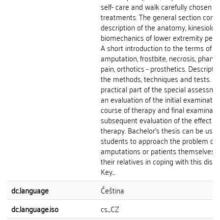
self- care and walk carefully chosen
treatments. The general section conta
description of the anatomy, kinesiolo
biomechanics of lower extremity perip
A short introduction to the terms of
amputation, frostbite, necrosis, phan
pain, orthotics - prosthetics. Descriptio
the methods, techniques and tests. T
practical part of the special assessme
an evaluation of the initial examinatio
course of therapy and final examinati
subsequent evaluation of the effect of
therapy. Bachelor's thesis can be used
students to approach the problem of
amputations or patients themselves 
their relatives in coping with this disabi
Key...
dc.language
Čeština
dc.language.iso
cs_CZ