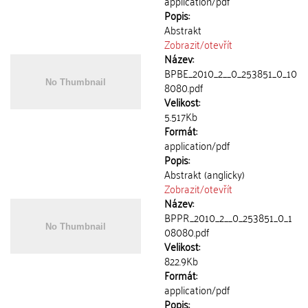
application/pdf
Popis:
Abstrakt
Zobrazit/
otevřít
Název:
BPBE_2010_2__0_253851_0_10
8080.pdf
Velikost:
5.517Kb
Formát:
application/pdf
Popis:
Abstrakt (anglicky)
Zobrazit/
otevřít
Název:
BPPR_2010_2__0_253851_0_1
08080.pdf
Velikost:
822.9Kb
Formát:
application/pdf
Popis: