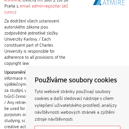
Praha 1;
email: admin-repozitar [at]
cuni.cz
Za dodržení všech ustanovení
autorského zákona jsou
zodpovědné jednotlivé složky
Univerzity Karlovy. / Each
constituent part of Charles
University is responsible for
adherence to all provisions of the
copyright law.
Upozornění / Notice:
Získané
Používáme soubory cookies
informace nemohou být použity k
výdělečným účelům nebo vydávány
za studijní, vědeckou nebo jinou
Tyto webové stránky používají soubory
tvůrčí činnost jiné osoby než autora.
cookies a další sledovací nástroje s cílem
/ Any retrieved information shall not
vylepšení uživatelského prostředí, analýzy
be used for any commercial
návštěvnosti webových stránek a zjištění
purposes or claimed as results of
zdroje návštěvnosti.
studying, scientific or any other
creative activities of any person