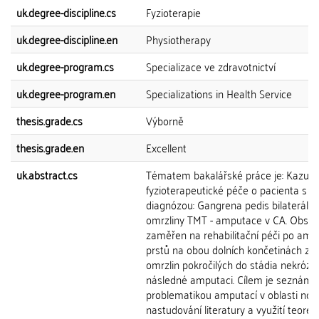
uk.degree-discipline.cs
Fyzioterapie
uk.degree-discipline.en
Physiotherapy
uk.degree-program.cs
Specializace ve zdravotnictví
uk.degree-program.en
Specializations in Health Service
thesis.grade.cs
Výborně
thesis.grade.en
Excellent
uk.abstract.cs
Tématem bakalářské práce je: Kazuist
fyzioterapeutické péče o pacienta s
diagnózou: Gangrena pedis bilaterálně
omrzliny TMT - amputace v CA. Obsah
zaměřen na rehabilitační péči po amp
prstů na obou dolních končetinách z 
omrzlin pokročilých do stádia nekrózy 
následné amputaci. Cílem je seznáme
problematikou amputací v oblasti noh
nastudování literatury a využití teoreti