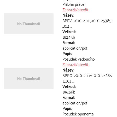
Příloha práce
Zobrazit/
otevřít
Název:
BPPV_2010_2_11510_0_253851
_0_1 ...
Velikost:
182.5Kb
Formát:
application/pdf
Popis:
Posudek vedoucího
Zobrazit/
otevřít
Název:
BPPO_2010_2_11510_0_25385
1_0_1 ...
Velikost:
196.5Kb
Formát:
application/pdf
Popis:
Posudek oponenta