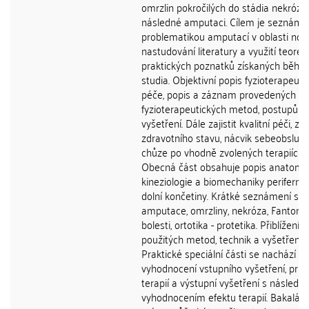
omrzlin pokročilých do stádia nekrózy 
následné amputaci. Cílem je seznáme
problematikou amputací v oblasti noh
nastudování literatury a využití teoreti
praktických poznatků získaných běh
studia. Objektivní popis fyzioterapeuti
péče, popis a záznam provedených
fyzioterapeutických metod, postupů a
vyšetření. Dále zajistit kvalitní péči, zl
zdravotního stavu, nácvik sebeobsluhy
chůze po vhodně zvolených terapiích.
Obecná část obsahuje popis anatomie
kineziologie a biomechaniky periferní 
dolní končetiny. Krátké seznámení s t
amputace, omrzliny, nekróza, Fantom
bolesti, ortotika - protetika. Přiblížení 
použitých metod, technik a vyšetření. 
Praktické speciální části se nachází
vyhodnocení vstupního vyšetření, prů
terapií a výstupní vyšetření s násled
vyhodnocením efektu terapií. Bakalář