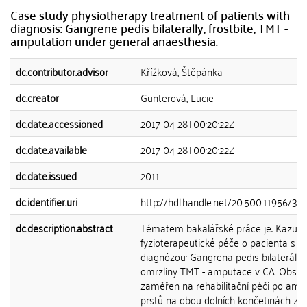
Case study physiotherapy treatment of patients with
diagnosis: Gangrene pedis bilaterally, frostbite, TMT -
amputation under general anaesthesia.
dc.contributor.advisor
Křížková, Štěpánka
dc.creator
Günterová, Lucie
dc.date.accessioned
2017-04-28T00:20:22Z
dc.date.available
2017-04-28T00:20:22Z
dc.date.issued
2011
dc.identifier.uri
http://hdl.handle.net/20.500.11956/39
dc.description.abstract
Tématem bakalářské práce je: Kazuist
fyzioterapeutické péče o pacienta s
diagnózou: Gangrena pedis bilaterálně
omrzliny TMT - amputace v CA. Obsah
zaměřen na rehabilitační péči po amp
prstů na obou dolních končetinách z 