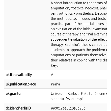
A short introduction to the terms of
amputation, frostbite, necrosis, phan
pain, orthotics - prosthetics. Descriptio
the methods, techniques and tests. T
practical part of the special assessme
an evaluation of the initial examinatio
course of therapy and final examinati
subsequent evaluation of the effect of
therapy. Bachelor's thesis can be used
students to approach the problem of
amputations or patients themselves 
their relatives in coping with this disabi
Key...
uk.file-availability
V
uk.publication.place
Praha
uk.grantor
Univerzita Karlova, Fakulta tělesné vý
a sportu, Fyzioterapie
dc.identifier.lisID
990013628120106986