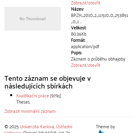
Zobrazit/
otevřít
Název:
BPZH_2010_2_11510_0_253851
_0_1 ...
Velikost:
80.36Kb
Formát:
application/pdf
Popis:
Záznam o průběhu obhajoby
Zobrazit/
otevřít
Tento záznam se objevuje v
následujících sbírkách
Kvalifikační práce
[9791]
Theses
Zobrazit minimální záznam
© 2025
Univerzita Karlova
,
Ústřední
Theme by
knihovna
, Ovocný trh 560/5, 116 36