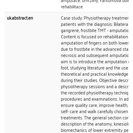
amputace, omrzliny, Fantomová bolest
rehabilitace
uk.abstract.en
Case study: Physiotherapy treatment 
patients with the diagnosis: Bilateral 
gangrene, frostbite TMT - amputation 
Content is focused on rehabilitation af
amputation of fingers on both lower l
due to frostbite in the advanced stage
necrosis and subsequent amputation.
aim is to introduce the amputation of
foot, studying literature and the use of
theoretical and practical knowledge g
during their studies. Objective descript
physiotherapy sessions and a descript
the recorded physiotherapy technique
procedures and examinations. In addit
ensure quality care, improve health, p
self- care and walk carefully chosen
treatments. The general section conta
description of the anatomy, kinesiolo
biomechanics of lower extremity perip