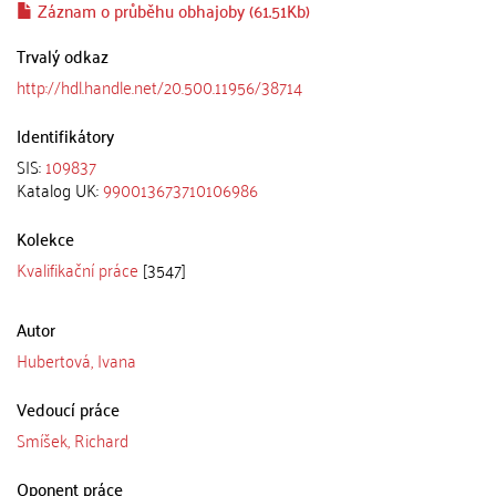
Záznam o průběhu obhajoby (61.51Kb)
Trvalý odkaz
http://hdl.handle.net/20.500.11956/38714
Identifikátory
SIS:
109837
Katalog UK:
990013673710106986
Kolekce
Kvalifikační práce
[3547]
Autor
Hubertová, Ivana
Vedoucí práce
Smíšek, Richard
Oponent práce