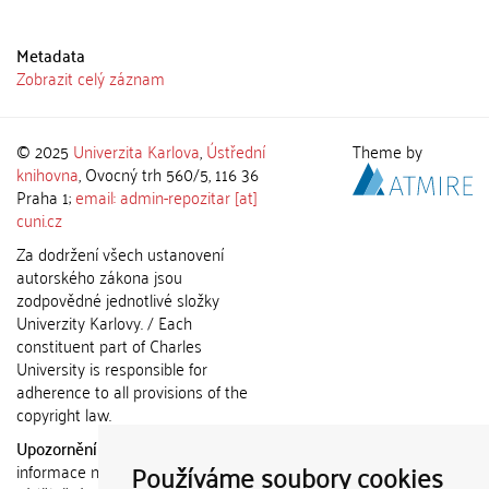
Metadata
Zobrazit celý záznam
© 2025
Univerzita Karlova
,
Ústřední
Theme by
knihovna
, Ovocný trh 560/5, 116 36
Praha 1;
email: admin-repozitar [at]
cuni.cz
Za dodržení všech ustanovení
autorského zákona jsou
zodpovědné jednotlivé složky
Univerzity Karlovy. / Each
constituent part of Charles
University is responsible for
adherence to all provisions of the
copyright law.
Upozornění / Notice:
Získané
Používáme soubory cookies
informace nemohou být použity k