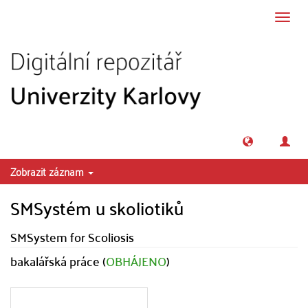
Přeskočit na obsah
Přepn
navig
Zobrazit záznam
SMSystém u skoliotiků
SMSystem for Scoliosis
bakalářská práce (
OBHÁJENO
)