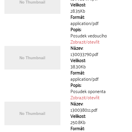
Velikost:
28.35Kb
Formát:
application/pdf
Popis:
Posudek vedoucího
Zobrazit/
otevřít
Název:
130033790.pdf
Velikost:
38.30Kb
Formát:
application/pdf
Popis:
Posudek oponenta
Zobrazit/
otevřít
Název:
130038011.pdf
Velikost:
250.8Kb
Formát: