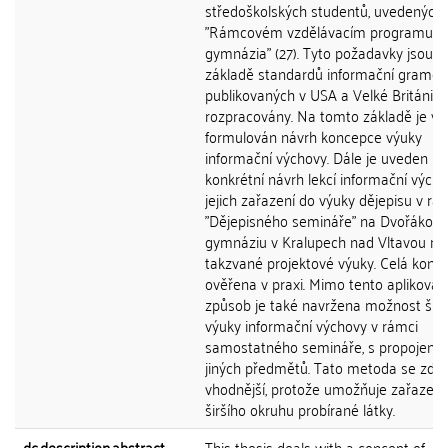
středoškolských studentů, uvedených 
"Rámcovém vzdělávacím programu p
gymnázia" (27). Tyto požadavky jsou n
základě standardů informační gramot
publikovaných v USA a Velké Británi d
rozpracovány. Na tomto základě je v p
formulován návrh koncepce výuky
informační výchovy. Dále je uveden
konkrétní návrh lekcí informační vých
jejich zařazení do výuky dějepisu v rá
"Dějepisného semináře" na Dvořákově
gymnáziu v Kralupech nad Vltavou m
takzvané projektové výuky. Celá konc
ověřena v praxi. Mimo tento aplikovan
způsob je také navržena možnost širš
výuky informační výchovy v rámci
samostatného semináře, s propojení
jiných předmětů. Tato metoda se zdá 
vhodnější, protože umožňuje zařazení
širšího okruhu probírané látky.
dc.description.abstract
This thesis deals with a concept of