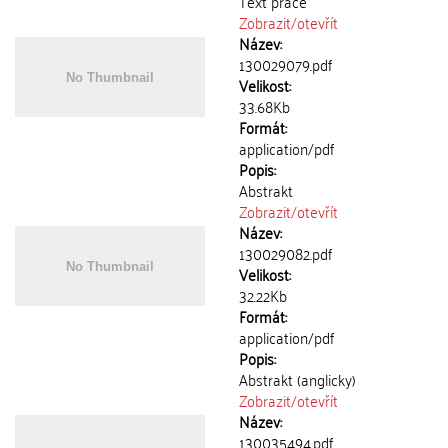
Text práce
Zobrazit/
otevřít
Název:
130029079.pdf
Velikost:
33.68Kb
Formát:
application/pdf
Popis:
Abstrakt
Zobrazit/
otevřít
Název:
130029082.pdf
Velikost:
32.22Kb
Formát:
application/pdf
Popis:
Abstrakt (anglicky)
Zobrazit/
otevřít
Název:
130035494.pdf