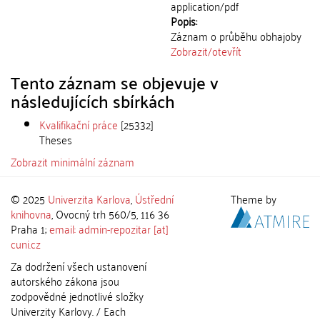
application/pdf
Popis:
Záznam o průběhu obhajoby
Zobrazit/
otevřít
Tento záznam se objevuje v
následujících sbírkách
Kvalifikační práce
[25332]
Theses
Zobrazit minimální záznam
© 2025
Univerzita Karlova
,
Ústřední
Theme by
knihovna
, Ovocný trh 560/5, 116 36
Praha 1;
email: admin-repozitar [at]
cuni.cz
Za dodržení všech ustanovení
autorského zákona jsou
zodpovědné jednotlivé složky
Univerzity Karlovy. / Each