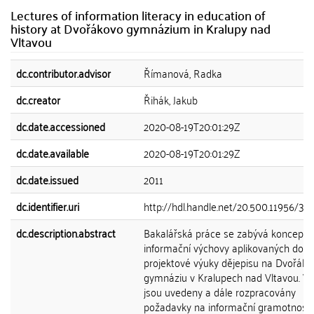
Lectures of information literacy in education of
history at Dvořákovo gymnázium in Kralupy nad
Vltavou
dc.contributor.advisor
Římanová, Radka
dc.creator
Řihák, Jakub
dc.date.accessioned
2020-08-19T20:01:29Z
dc.date.available
2020-08-19T20:01:29Z
dc.date.issued
2011
dc.identifier.uri
http://hdl.handle.net/20.500.11956/38
dc.description.abstract
Bakalářská práce se zabývá koncepcí 
informační výchovy aplikovaných do
projektové výuky dějepisu na Dvořáko
gymnáziu v Kralupech nad Vltavou. V 
jsou uvedeny a dále rozpracovány
požadavky na informační gramotnost