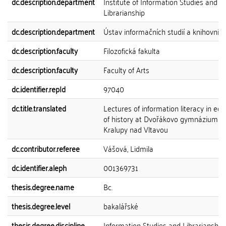
dc.description.department
Institute of Information Studies and
Librarianship
dc.description.department
Ústav informačních studií a knihovnict
dc.description.faculty
Filozofická fakulta
dc.description.faculty
Faculty of Arts
dc.identifier.repId
97040
dc.title.translated
Lectures of information literacy in ed
of history at Dvořákovo gymnázium in
Kralupy nad Vltavou
dc.contributor.referee
Vášová, Lidmila
dc.identifier.aleph
001369731
thesis.degree.name
Bc.
thesis.degree.level
bakalářské
thesis.degree.discipline
Information Studies and Librarianship