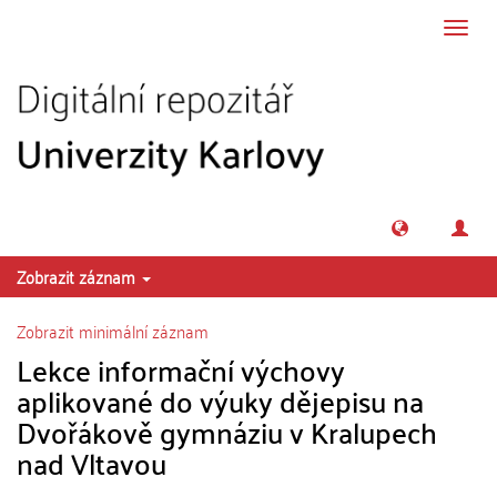
Přeskočit na obsah
Přepn
navig
Zobrazit záznam
Zobrazit minimální záznam
Lekce informační výchovy
aplikované do výuky dějepisu na
Dvořákově gymnáziu v Kralupech
nad Vltavou