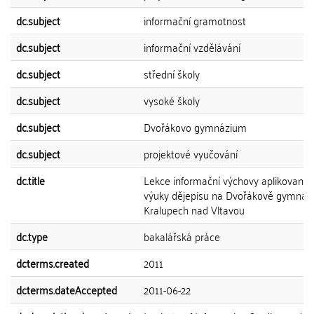
dc.subject
informační gramotnost
dc.subject
informační vzdělávání
dc.subject
střední školy
dc.subject
vysoké školy
dc.subject
Dvořákovo gymnázium
dc.subject
projektové vyučování
dc.title
Lekce informační výchovy aplikované 
výuky dějepisu na Dvořákově gymnázi
Kralupech nad Vltavou
dc.type
bakalářská práce
dcterms.created
2011
dcterms.dateAccepted
2011-06-22