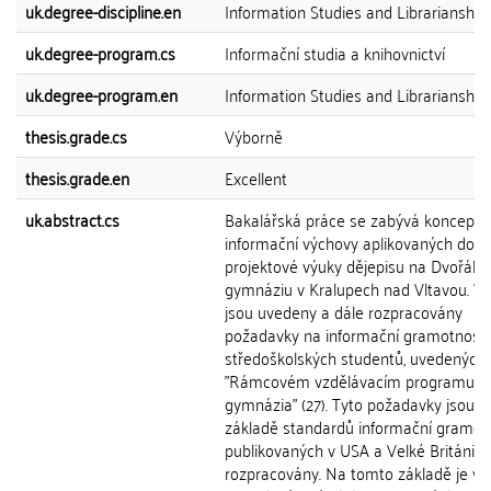
uk.degree-discipline.en
Information Studies and Librarianship
uk.degree-program.cs
Informační studia a knihovnictví
uk.degree-program.en
Information Studies and Librarianship
thesis.grade.cs
Výborně
thesis.grade.en
Excellent
uk.abstract.cs
Bakalářská práce se zabývá koncepcí 
informační výchovy aplikovaných do
projektové výuky dějepisu na Dvořáko
gymnáziu v Kralupech nad Vltavou. V 
jsou uvedeny a dále rozpracovány
požadavky na informační gramotnost
středoškolských studentů, uvedených 
"Rámcovém vzdělávacím programu p
gymnázia" (27). Tyto požadavky jsou n
základě standardů informační gramot
publikovaných v USA a Velké Británi d
rozpracovány. Na tomto základě je v p