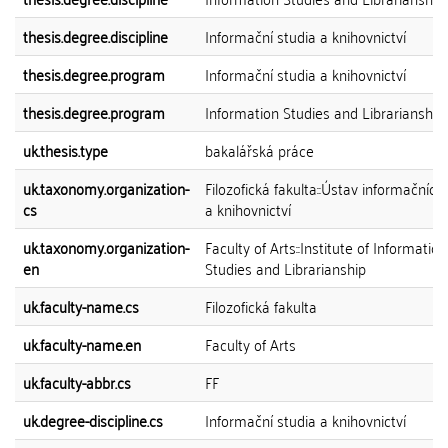
thesis.degree.discipline
Informační studia a knihovnictví
thesis.degree.program
Informační studia a knihovnictví
thesis.degree.program
Information Studies and Librarianship
uk.thesis.type
bakalářská práce
uk.taxonomy.organization-
Filozofická fakulta::Ústav informačních 
cs
a knihovnictví
uk.taxonomy.organization-
Faculty of Arts::Institute of Information
en
Studies and Librarianship
uk.faculty-name.cs
Filozofická fakulta
uk.faculty-name.en
Faculty of Arts
uk.faculty-abbr.cs
FF
uk.degree-discipline.cs
Informační studia a knihovnictví