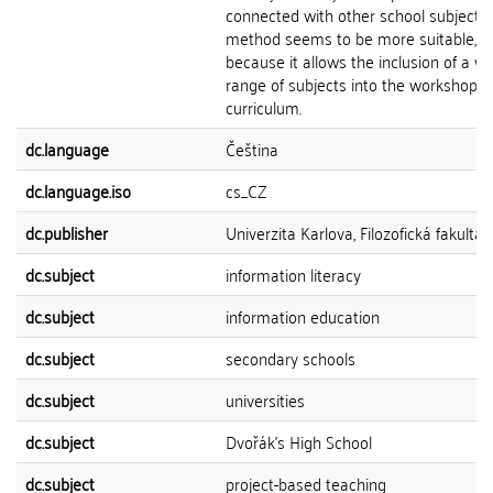
connected with other school subjects.
method seems to be more suitable,
because it allows the inclusion of a wi
range of subjects into the workshop's
curriculum.
dc.language
Čeština
dc.language.iso
cs_CZ
dc.publisher
Univerzita Karlova, Filozofická fakulta
dc.subject
information literacy
dc.subject
information education
dc.subject
secondary schools
dc.subject
universities
dc.subject
Dvořák's High School
dc.subject
project-based teaching