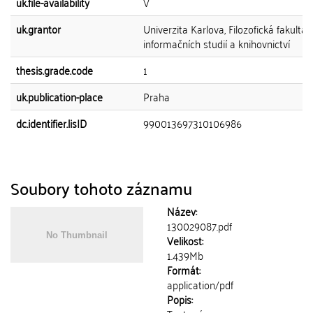
uk.file-availability
V
uk.grantor
Univerzita Karlova, Filozofická fakulta,
informačních studií a knihovnictví
thesis.grade.code
1
uk.publication-place
Praha
dc.identifier.lisID
990013697310106986
Soubory tohoto záznamu
Název:
130029087.pdf
Velikost:
1.439Mb
Formát:
application/pdf
Popis: