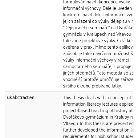
formulován návrh koncepce výuky
informační výchovy. Dále je uveden
konkrétní návrh lekcí informační vých
jejich zařazení do výuky dějepisu v rá
"Dějepisného semináře" na Dvořákově
gymnáziu v Kralupech nad Vltavou m
takzvané projektové výuky. Celá konc
ověřena v praxi. Mimo tento aplikovan
způsob je také navržena možnost širš
výuky informační výchovy v rámci
samostatného semináře, s propojení
jiných předmětů. Tato metoda se zdá 
vhodnější, protože umožňuje zařazení
širšího okruhu probírané látky.
uk.abstract.en
This thesis deals with a concept of
information literacy lectures applied t
project-based teaching of history at
Dvořákovo gymnázium in Kralupy nad
Vltavou. In this thesis are presented 
further developed the information lite
requirements for high school students