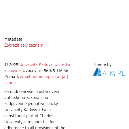
Metadata
Zobrazit celý záznam
© 2025
Univerzita Karlova
,
Ústřední
Theme by
knihovna
, Ovocný trh 560/5, 116 36
Praha 1;
email: admin-repozitar [at]
cuni.cz
Za dodržení všech ustanovení
autorského zákona jsou
zodpovědné jednotlivé složky
Univerzity Karlovy. / Each
constituent part of Charles
University is responsible for
adherence to all provisions of the