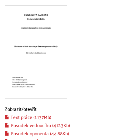
Zobrazit/
otevřít
Text práce (1.137Mb)
Posudek vedoucího (412.3Kb)
Posudek oponenta (44.88Kb)