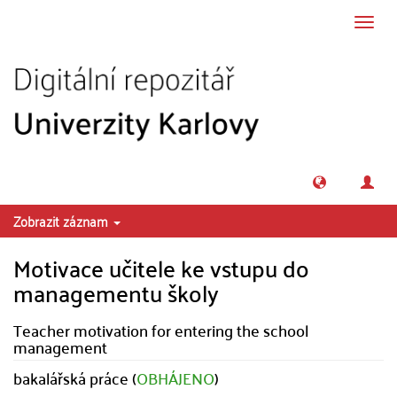
Přeskočit na obsah
Přepn
navig
Zobrazit záznam
Motivace učitele ke vstupu do
managementu školy
Teacher motivation for entering the school
management
bakalářská práce (
OBHÁJENO
)