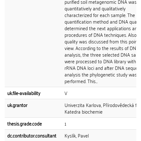
purified soil metagenomic DNA was
quantitatively and qualitatively
characterized for each sample. The
quantification method and DNA qualit
determined the next applications and
procedures of DNA techniques. Also th
quality was discussed from this point 
view. According to the results of DNA
analysis, the three selected DNA sam
were processed to DNA library with 1
rRNA DNA loci and after DNA sequen
analysis the phylogenetic study was
performed. This...
uk.file-availability
V
uk.grantor
Univerzita Karlova, Přírodovědecká fak
Katedra biochemie
thesis.grade.code
1
dc.contributor.consultant
Kyslík, Pavel