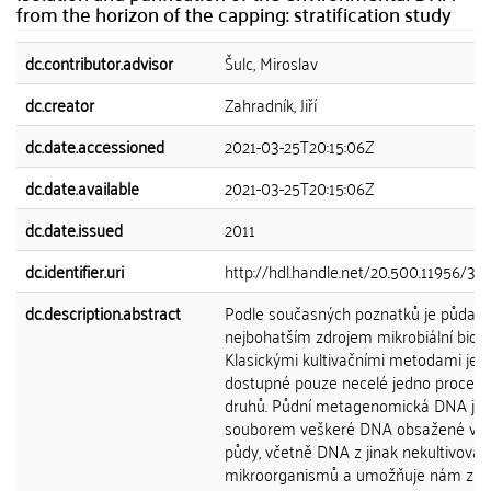
from the horizon of the capping: stratification study
dc.contributor.advisor
Šulc, Miroslav
dc.creator
Zahradník, Jiří
dc.date.accessioned
2021-03-25T20:15:06Z
dc.date.available
2021-03-25T20:15:06Z
dc.date.issued
2011
dc.identifier.uri
http://hdl.handle.net/20.500.11956/38
dc.description.abstract
Podle současných poznatků je půda
nejbohatším zdrojem mikrobiální biom
Klasickými kultivačními metodami je
dostupné pouze necelé jedno procent
druhů. Půdní metagenomická DNA je
souborem veškeré DNA obsažené ve 
půdy, včetně DNA z jinak nekultivovat
mikroorganismů a umožňuje nám zk