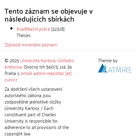
Tento záznam se objevuje v
následujících sbírkách
Kvalifikační práce
[22318]
Theses
Zobrazit minimální záznam
© 2025
Univerzita Karlova
,
Ústřední
Theme by
knihovna
, Ovocný trh 560/5, 116 36
Praha 1;
email: admin-repozitar [at]
cuni.cz
Za dodržení všech ustanovení
autorského zákona jsou
zodpovědné jednotlivé složky
Univerzity Karlovy. / Each
constituent part of Charles
University is responsible for
adherence to all provisions of the
copyright law.