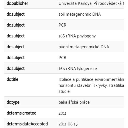
dc.publisher
Univerzita Karlova, Přírodovědecká fak
dc.subject
soil metagenomic DNA
dc.subject
PCR
dc.subject
16S rRNA phylogeny
dc.subject
půdní metagenomické DNA
dc.subject
PCR
dc.subject
16S rRNA fylogeneze
dc.title
Izolace a purifikace environmentální 
horizontu stavební skrývky: stratifikačn
studie
dc.type
bakalářská práce
dcterms.created
2011
dcterms.dateAccepted
2011-06-15