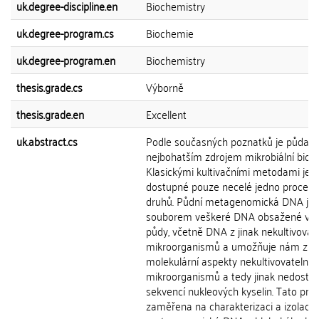
uk.degree-discipline.en
Biochemistry
uk.degree-program.cs
Biochemie
uk.degree-program.en
Biochemistry
thesis.grade.cs
Výborně
thesis.grade.en
Excellent
uk.abstract.cs
Podle současných poznatků je půda
nejbohatším zdrojem mikrobiální biom
Klasickými kultivačními metodami je
dostupné pouze necelé jedno procent
druhů. Půdní metagenomická DNA je
souborem veškeré DNA obsažené ve 
půdy, včetně DNA z jinak nekultivovat
mikroorganismů a umožňuje nám zk
molekulární aspekty nekultivovatelný
mikroorganismů a tedy jinak nedostu
sekvencí nukleových kyselin. Tato prác
zaměřena na charakterizaci a izolaci 