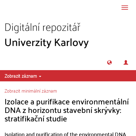
Přeskočit na obsah
Přepn
navig
Zobrazit záznam
Zobrazit minimální záznam
Izolace a purifikace environmentální
DNA z horizontu stavební skrývky:
stratifikační studie
Isolation and purification of the environmental DNA