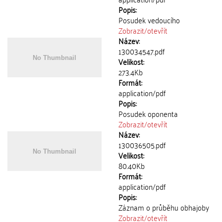
Popis:
Posudek vedoucího
Zobrazit/
otevřít
Název:
130034547.pdf
Velikost:
273.4Kb
Formát:
application/pdf
Popis:
Posudek oponenta
Zobrazit/
otevřít
Název:
130036505.pdf
Velikost:
80.40Kb
Formát:
application/pdf
Popis:
Záznam o průběhu obhajoby
Zobrazit/
otevřít