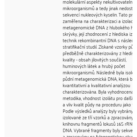
molekulární aspekty nekultivovatelný
mikroorganismů a tedy jinak nedostu
sekvencí nukleových kyselin. Tato prác
zaměřena na charakterizaci a izolaci 
metagenomické DNA z hlubokého hor
skrývky, její zhodnocení z hlediska izo
technik rekombinantní DNA s násled
stratifikační studií. Získané vzorky půd
předběžně charakterizovány z hledisk
kvality - obsah jílovitých součástí,
huminových látek a hrubý počet
mikroorganismů. Následně byla isolo
půdní metagenomická DNA, která byl
kvantitativní a kvalitativní analýzou
charakterizována. Byla vyhodnocena p
metodika, vhodnost izolátu pro další p
a vliv kvalit půdy na proceduru jako ta
Podle výsledků analýzy byly vybrány
izolované ze tří vzorků a zpracovány 
knihovnu fragmentů lokusů 16S rRNA
DNA. Vybrané fragmenty byly sekven
a zpracovány na fylogenetickou studii,