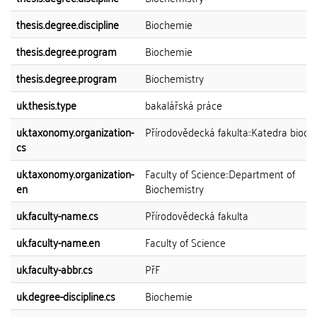
thesis.degree.discipline
Biochemie
thesis.degree.program
Biochemie
thesis.degree.program
Biochemistry
uk.thesis.type
bakalářská práce
uk.taxonomy.organization-
Přírodovědecká fakulta::Katedra bioc
cs
uk.taxonomy.organization-
Faculty of Science::Department of
en
Biochemistry
uk.faculty-name.cs
Přírodovědecká fakulta
uk.faculty-name.en
Faculty of Science
uk.faculty-abbr.cs
PřF
uk.degree-discipline.cs
Biochemie