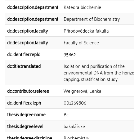
dc.description.department
Katedra biochemie
dc.description.department
Department of Biochemistry
dc.description.faculty
Přírodovědecká fakulta
dc.description.faculty
Faculty of Science
dc.identifier.repId
95862
dc.title.translated
Isolation and purification of the
environmental DNA from the horizon 
capping: stratification study
dc.contributor.referee
Weignerová, Lenka
dc.identifier.aleph
001369806
thesis.degree.name
Bc.
thesis.degree.level
bakalářské
thesis.degree.discipline
Biochemistry