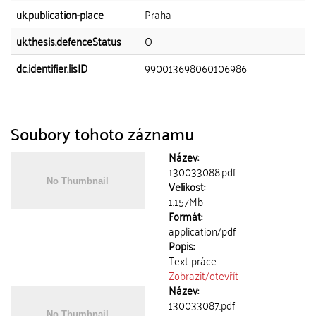
uk.publication-place
Praha
uk.thesis.defenceStatus
O
dc.identifier.lisID
990013698060106986
Soubory tohoto záznamu
Název:
130033088.pdf
Velikost:
1.157Mb
Formát:
application/pdf
Popis:
Text práce
Zobrazit/
otevřít
Název:
130033087.pdf