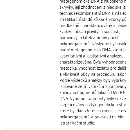
metagenomické DNA z hlubokého hor
skrývky, její zhodnocení z hlediska izo
technik rekombinantní DNA s násled
stratifikační studií. Získané vzorky půd
předběžně charakterizovány z hledisk
kvality - obsah jílovitých součástí,
huminových látek a hrubý počet
mikroorganismů. Následně byla isolo
půdní metagenomická DNA, která byl
kvantitativní a kvalitativní analýzou
charakterizována. Byla vyhodnocena p
metodika, vhodnost izolátu pro další p
a vliv kvalit půdy na proceduru jako ta
Podle výsledků analýzy byly vybrány
izolované ze tří vzorků a zpracovány 
knihovnu fragmentů lokusů 16S rRNA
DNA. Vybrané fragmenty byly sekven
a zpracovány na fylogenetickou studii,
které byl dán zřetel na měnící se diver
mikroorganismů v závislosti na hloub
(stratifikační studie)