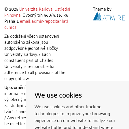
© 2025
Univerzita Karlova
,
Ústřední
Theme by
knihovna
, Ovocný trh 560/5, 116 36
Praha 1;
email: admin-repozitar [at]
cuni.cz
Za dodržení všech ustanovení
autorského zákona jsou
zodpovědné jednotlivé složky
Univerzity Karlovy. / Each
constituent part of Charles
University is responsible for
adherence to all provisions of the
copyright law.
Upozornění / Notice:
Získané
We use cookies
informace nemohou být použity k
výdělečným účelům nebo vydávány
za studijní, vědeckou nebo jinou
We use cookies and other tracking
tvůrčí činnost jiné osoby než autora.
technologies to improve your browsing
/ Any retrieved information shall not
experience on our website, to analyze our
be used for any commercial
website traffic, and to understand where