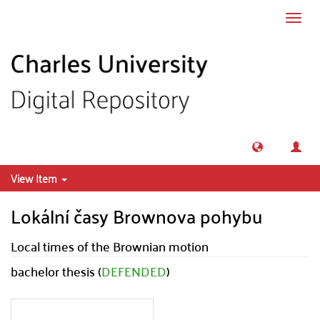
Skip to main content
Toggl
navig
View Item
Lokální časy Brownova pohybu
Local times of the Brownian motion
bachelor thesis (
DEFENDED
)