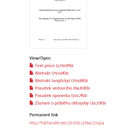
View/
Open
Text práce (2.790Mb)
Abstrakt (79.59Kb)
Abstrakt (anglicky) (79.68Kb)
Posudek vedoucího (84.81Kb)
Posudek oponenta (101.7Kb)
Záznam o průběhu obhajoby (36.71Kb)
Permanent link
http://hdl.handle.net/20.500.11956/37424