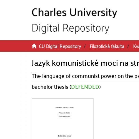
Skip to main content
CU Digital Repository
Filozofická fakulta
Kva
Jazyk komunistické moci na st
The language of communist power on the pa
bachelor thesis (
DEFENDED
)