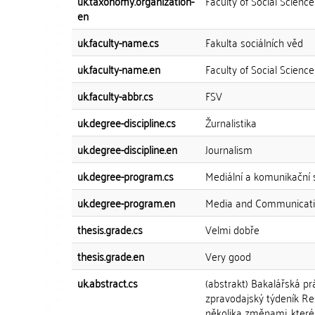
uk.taxonomy.organization-
Faculty of Social Scienc
en
uk.faculty-name.cs
Fakulta sociálních věd
uk.faculty-name.en
Faculty of Social Science
uk.faculty-abbr.cs
FSV
uk.degree-discipline.cs
Žurnalistika
uk.degree-discipline.en
Journalism
uk.degree-program.cs
Mediální a komunikační 
uk.degree-program.en
Media and Communicati
thesis.grade.cs
Velmi dobře
thesis.grade.en
Very good
uk.abstract.cs
(abstrakt) Bakalářská p
zpravodajský týdeník Res
několika změnami, které