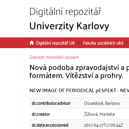
Přeskočit na obsah
Digitální repozitář UK
Fakulta sociálních věd
Zobrazit minimální záznam
Nová podoba zpravodajství a p
formátem. Vítězství a prohry.
NEW IMAGE OF PERIODICAL pESPEKT - N
dc.contributor.advisor
Osvaldová, Barbora
dc.creator
Žižková, Markéta
dc.date.accessioned
2017-04-27T17:00:44Z