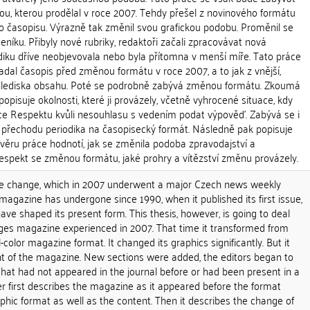
, kterou prodělal v roce 2007. Tehdy přešel z novinového formátu
 časopisu. Výrazně tak změnil svou grafickou podobu. Proměnil se
íku. Přibyly nové rubriky, redaktoři začali zpracovávat nová
diku dříve neobjevovala nebo byla přítomna v menší míře. Tato práce
padal časopis před změnou formátu v roce 2007, a to jak z vnější,
 z hlediska obsahu. Poté se podrobně zabývá změnou formátu. Zkoumá
 popisuje okolnosti, které ji provázely, včetně vyhrocené situace, kdy
ce Respektu kvůli nesouhlasu s vedením podat výpověď. Zabývá se i
echodu periodika na časopisecký formát. Následně pak popisuje
věru práce hodnotí, jak se změnila podoba zpravodajství a
Respekt se změnou formátu, jaké prohry a vítězství změnu provázely.
the change, which in 2007 underwent a major Czech news weekly
agazine has undergone since 1990, when it published its first issue,
ve shaped its present form. This thesis, however, is going to deal
ges magazine experienced in 2007. That time it transformed from
color magazine format. It changed its graphics significantly. But it
t of the magazine. New sections were added, the editors began to
hat had not appeared in the journal before or had been present in a
er first describes the magazine as it appeared before the format
phic format as well as the content. Then it describes the change of