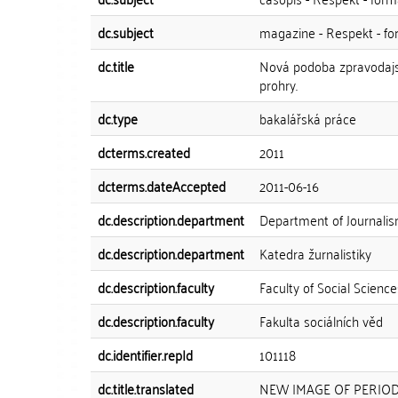
dc.subject
magazine - Respekt - fo
dc.title
Nová podoba zpravodajst
prohry.
dc.type
bakalářská práce
dcterms.created
2011
dcterms.dateAccepted
2011-06-16
dc.description.department
Department of Journali
dc.description.department
Katedra žurnalistiky
dc.description.faculty
Faculty of Social Science
dc.description.faculty
Fakulta sociálních věd
dc.identifier.repId
101118
dc.title.translated
NEW IMAGE OF PERIOD