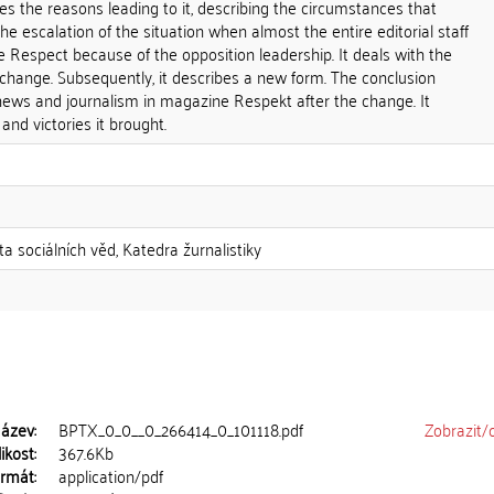
nes the reasons leading to it, describing the circumstances that
the escalation of the situation when almost the entire editorial staff
e Respect because of the opposition leadership. It deals with the
change. Subsequently, it describes a new form. The conclusion
news and journalism in magazine Respekt after the change. It
and victories it brought.
ta sociálních věd, Katedra žurnalistiky
ázev:
BPTX_0_0__0_266414_0_101118.pdf
Zobrazit/
ikost:
367.6Kb
rmát:
application/pdf