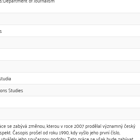
es::Department of Journalism
s
studia
ons Studies
ráce se zabývá změnou, kterou v roce 2007 prodělal významný český
pekt. Časopis prošel od roku 1990, kdy vyšlo jeho první číslo,
 utvářely jeho současnou podobu. Tato práce se však bude zabývat