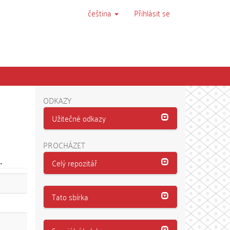
čeština
Přihlásit se
ODKAZY
Užitečné odkazy
PROCHÁZET
.
Celý repozitář
Tato sbírka