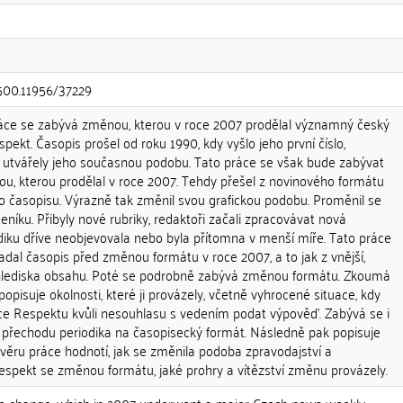
.500.11956/37229
ráce se zabývá změnou, kterou v roce 2007 prodělal významný český
pekt. Časopis prošel od roku 1990, kdy vyšlo jeho první číslo,
 utvářely jeho současnou podobu. Tato práce se však bude zabývat
, kterou prodělal v roce 2007. Tehdy přešel z novinového formátu
 časopisu. Výrazně tak změnil svou grafickou podobu. Proměnil se
íku. Přibyly nové rubriky, redaktoři začali zpracovávat nová
diku dříve neobjevovala nebo byla přítomna v menší míře. Tato práce
padal časopis před změnou formátu v roce 2007, a to jak z vnější,
 z hlediska obsahu. Poté se podrobně zabývá změnou formátu. Zkoumá
 popisuje okolnosti, které ji provázely, včetně vyhrocené situace, kdy
ce Respektu kvůli nesouhlasu s vedením podat výpověď. Zabývá se i
echodu periodika na časopisecký formát. Následně pak popisuje
věru práce hodnotí, jak se změnila podoba zpravodajství a
Respekt se změnou formátu, jaké prohry a vítězství změnu provázely.