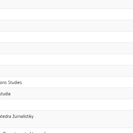
ons Studies
studia
atedra žurnalistiky