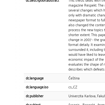
dc.description.abstract
This thesis deals with 
magazine Respekt. The m
several changes which ha
only with dramatic chan
newspaper format to full-
also changed the conten
process the new topics t
shorter extent. This pap
change in 2007 - the gra
format detaily. It exami
surrounded it, including 
would have liked to leav
economic impact of the 
evaluates the shape of 
describes which defeats 
dc.language
Čeština
dc.language.iso
cs_CZ
dc.publisher
Univerzita Karlova, Fakul
dc.subject
časopis - Respekt - formá