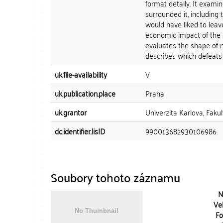
format detaily. It exami
surrounded it, including 
would have liked to leav
economic impact of the 
evaluates the shape of 
describes which defeats 
uk.file-availability
V
uk.publication.place
Praha
uk.grantor
Univerzita Karlova, Fakul
dc.identifier.lisID
990013682930106986
Soubory tohoto záznamu
N
Vel
Fo