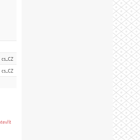
cs_CZ
cs_CZ
otevřít