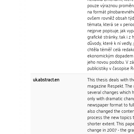
pouze výraznou proměnou
na formát plnobarevného
ovšem rovněž obsah týden
témata, která se v perio
nejprve popisuje, jak vy
grafické stránky, tak i
důvody, které k ní vedly,
chtěla téměř celá redak
ekonomickým dopadem př
jeho novou podobu. V zá
publicistiky v časopise 
uk.abstract.en
This thesis deals with 
magazine Respekt. The m
several changes which ha
only with dramatic chan
newspaper format to full-
also changed the conten
process the new topics t
shorter extent. This pap
change in 2007 - the gra