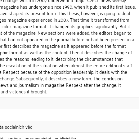
the change, which in 2007 underwent a major Czech news weekly
agazine has undergone since 1990, when it published its first issue,
ve shaped its present form. This thesis, however, is going to deal
ges magazine experienced in 2007. That time it transformed from
color magazine format. It changed its graphics significantly. But it
t of the magazine. New sections were added, the editors began to
hat had not appeared in the journal before or had been present in a
er first describes the magazine as it appeared before the format
phic format as well as the content. Then it describes the change of
nes the reasons leading to it, describing the circumstances that
the escalation of the situation when almost the entire editorial staff
e Respect because of the opposition leadership. It deals with the
change. Subsequently, it describes a new form. The conclusion
news and journalism in magazine Respekt after the change. It
and victories it brought.
ta sociálních věd
t - změna - zpravodajství - publicistika