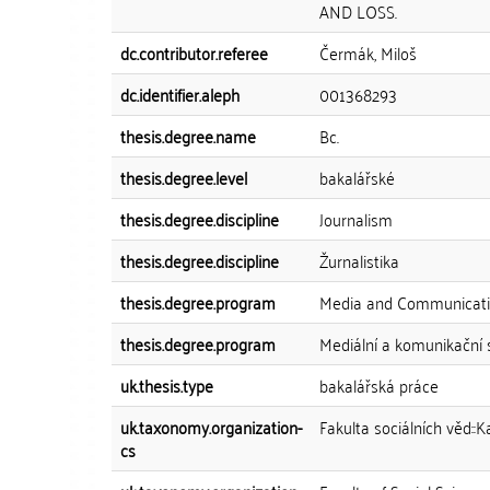
AND LOSS.
dc.contributor.referee
Čermák, Miloš
dc.identifier.aleph
001368293
thesis.degree.name
Bc.
thesis.degree.level
bakalářské
thesis.degree.discipline
Journalism
thesis.degree.discipline
Žurnalistika
thesis.degree.program
Media and Communicati
thesis.degree.program
Mediální a komunikační 
uk.thesis.type
bakalářská práce
uk.taxonomy.organization-
Fakulta sociálních věd::K
cs