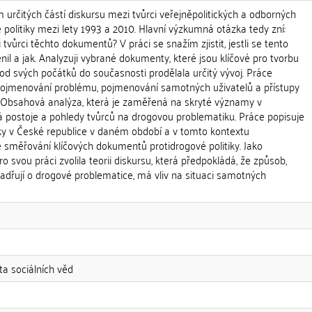
určitých částí diskursu mezi tvůrci veřejněpolitických a odborných
politiky mezi lety 1993 a 2010. Hlavní výzkumná otázka tedy zní:
tvůrci těchto dokumentů? V práci se snažím zjistit, jestli se tento
nil a jak. Analyzuji vybrané dokumenty, které jsou klíčové pro tvorbu
a od svých počátků do současnosti prodělala určitý vývoj. Práce
 pojmenování problému, pojmenování samotných uživatelů a přístupy
 Obsahová analýza, která je zaměřená na skryté významy v
á postoje a pohledy tvůrců na drogovou problematiku. Práce popisuje
tiky v České republice v daném období a v tomto kontextu
měřování klíčových dokumentů protidrogové politiky. Jako
o svou práci zvolila teorii diskursu, která předpokládá, že způsob,
jadřují o drogové problematice, má vliv na situaci samotných
ta sociálních věd