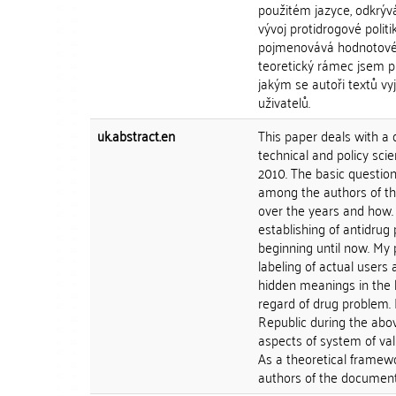
použitém jazyce, odkrýv
vývoj protidrogové poli
pojmenovává hodnotové s
teoretický rámec jsem pr
jakým se autoři textů vy
uživatelů.
uk.abstract.en
This paper deals with a
technical and policy scie
2010. The basic question
among the authors of th
over the years and how.
establishing of antidrug
beginning until now. My 
labeling of actual users
hidden meanings in the 
regard of drug problem. 
Republic during the abo
aspects of system of val
As a theoretical framew
authors of the documents