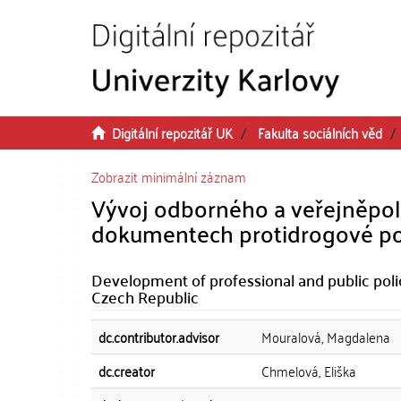
Přeskočit na obsah
Digitální repozitář UK
Fakulta sociálních věd
Zobrazit minimální záznam
Vývoj odborného a veřejněpoli
dokumentech protidrogové pol
Development of professional and public polic
Czech Republic
dc.contributor.advisor
Mouralová, Magdalena
dc.creator
Chmelová, Eliška