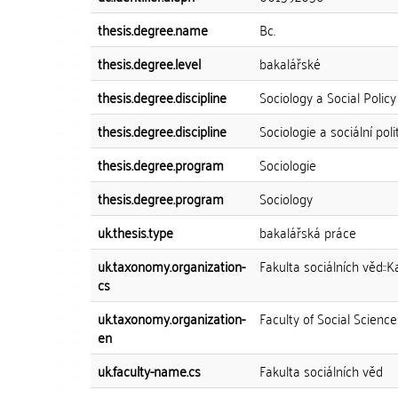
thesis.degree.name
Bc.
thesis.degree.level
bakalářské
thesis.degree.discipline
Sociology a Social Policy
thesis.degree.discipline
Sociologie a sociální poli
thesis.degree.program
Sociologie
thesis.degree.program
Sociology
uk.thesis.type
bakalářská práce
uk.taxonomy.organization-
Fakulta sociálních věd::K
cs
uk.taxonomy.organization-
Faculty of Social Scienc
en
uk.faculty-name.cs
Fakulta sociálních věd