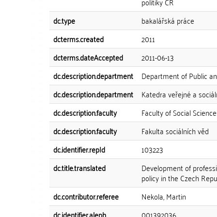
politiky ČR
dc.type
bakalářská práce
dcterms.created
2011
dcterms.dateAccepted
2011-06-13
dc.description.department
Department of Public and
dc.description.department
Katedra veřejné a sociáln
dc.description.faculty
Faculty of Social Science
dc.description.faculty
Fakulta sociálních věd
dc.identifier.repId
103223
dc.title.translated
Development of professio
policy in the Czech Repu
dc.contributor.referee
Nekola, Martin
dc.identifier.aleph
001392036