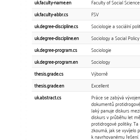
uk.faculty-name.en
Faculty of Social Science
uk.faculty-abbr.cs
FSV
uk.degree-discipline.cs
Sociologie a sociální poli
uk.degree-discipline.en
Sociology a Social Policy
uk.degree-program.cs
Sociologie
uk.degree-program.en
Sociology
thesis.grade.cs
Výborně
thesis.grade.en
Excellent
uk.abstract.cs
Práce se zabývá vývojem 
dokumentů protidrogové 
Jaký panuje diskurs mezi 
diskurs v průběhu let mě
protidrogové politiky. T
zkoumá, jak se vyvíjelo
k navrhovanému řešení.