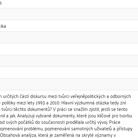
s
tika
určitých částí diskursu mezi tvůrci veřejněpolitických a odborných
politiky mezi lety 1993 a 2010. Hlavní výzkumná otázka tedy zní:
tvůrci těchto dokumentů? V práci se snažím zjistit, jestli se tento
nil a jak. Analyzuji vybrané dokumenty, které jsou klíčové pro tvorbu
a od svých počátků do současnosti prodělala určitý vývoj. Práce
 pojmenování problému, pojmenování samotných uživatelů a přístupy
 Obsahová analýza, která je zaměřená na skryté významy v