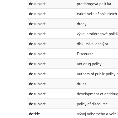
dc.subject
protidrogová politika
dc.subject
tvůrci veřejněpolitický
dc.subject
drogy
dc.subject
vývoj protidrogové politi
dc.subject
diskursivní analýza
dc.subject
Discourse
dc.subject
antidrug policy
dc.subject
authors of public policy
dc.subject
drugs
dc.subject
development of antidrug
dc.subject
policy of discourse
dc.title
Vývoj odborného a veřej