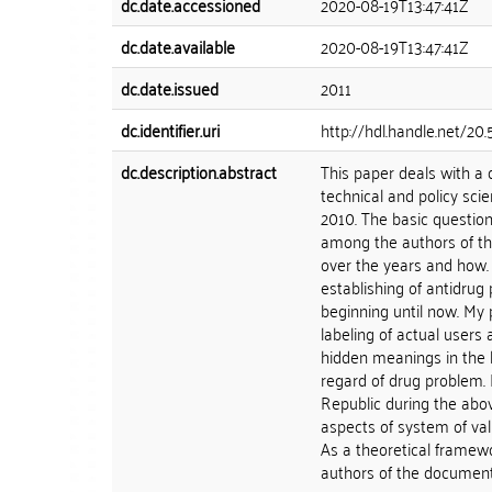
dc.date.accessioned
2020-08-19T13:47:41Z
dc.date.available
2020-08-19T13:47:41Z
dc.date.issued
2011
dc.identifier.uri
http://hdl.handle.net/20
dc.description.abstract
This paper deals with a
technical and policy scie
2010. The basic question
among the authors of th
over the years and how.
establishing of antidrug
beginning until now. My 
labeling of actual users
hidden meanings in the 
regard of drug problem. 
Republic during the abo
aspects of system of val
As a theoretical framew
authors of the documents