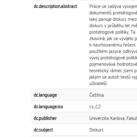
dc.description.abstract
Práce se zabývá vývojem 
dokumentů protidrogové 
Jaký panuje diskurs mezi 
diskurs v průběhu let mě
protidrogové politiky. T
zkoumá, jak se vyvíjelo
k navrhovanému řešení.
použitém jazyce, odkrýv
vývoj protidrogové poli
pojmenovává hodnotové s
teoretický rámec jsem pr
jakým se autoři textů vy
uživatelů.
dc.language
Čeština
dc.language.iso
cs_CZ
dc.publisher
Univerzita Karlova, Fakul
dc.subject
Diskurs