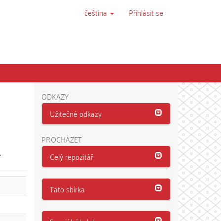
čeština
Přihlásit se
ODKAZY
Užitečné odkazy
PROCHÁZET
e
Celý repozitář
Tato sbírka