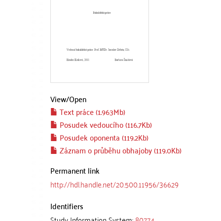
View/
Open
Text práce (1.963Mb)
Posudek vedoucího (116.7Kb)
Posudek oponenta (119.2Kb)
Záznam o průběhu obhajoby (119.0Kb)
Permanent link
http://hdl.handle.net/20.500.11956/36629
Identifiers
Study Information System:
80774