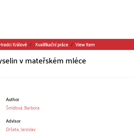
Hradci Králové
Kvalifikační práce
View Item
yselin v mateřském mléce
Author
Šmídová, Barbora
Advisor
Dršata, Jaroslav