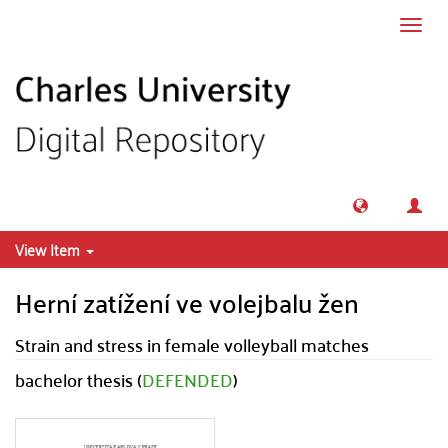
Skip to main content
Toggl
navig
View Item
Herní zatížení ve volejbalu žen
Strain and stress in female volleyball matches
bachelor thesis (
DEFENDED
)