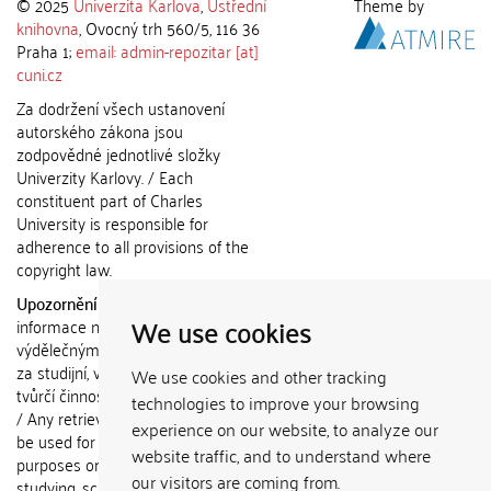
© 2025
Univerzita Karlova
,
Ústřední
Theme by
knihovna
, Ovocný trh 560/5, 116 36
Praha 1;
email: admin-repozitar [at]
cuni.cz
Za dodržení všech ustanovení
autorského zákona jsou
zodpovědné jednotlivé složky
Univerzity Karlovy. / Each
constituent part of Charles
University is responsible for
adherence to all provisions of the
copyright law.
Upozornění / Notice:
Získané
We use cookies
informace nemohou být použity k
výdělečným účelům nebo vydávány
za studijní, vědeckou nebo jinou
We use cookies and other tracking
tvůrčí činnost jiné osoby než autora.
technologies to improve your browsing
/ Any retrieved information shall not
experience on our website, to analyze our
be used for any commercial
website traffic, and to understand where
purposes or claimed as results of
our visitors are coming from.
studying, scientific or any other