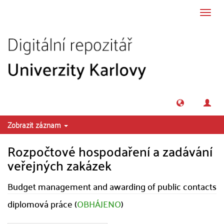
Přeskočit na obsah
Přepn
navig
Zobrazit záznam
Rozpočtové hospodaření a zadávání
veřejných zakázek
Budget management and awarding of public contacts
diplomová práce (
OBHÁJENO
)