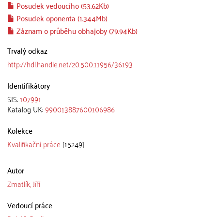
Posudek vedoucího (53.62Kb)
Posudek oponenta (1.344Mb)
Záznam o průběhu obhajoby (79.94Kb)
Trvalý odkaz
http://hdl.handle.net/20.500.11956/36193
Identifikátory
SIS:
107991
Katalog UK:
990013887600106986
Kolekce
Kvalifikační práce
[15249]
Autor
Zmatlík, Jiří
Vedoucí práce