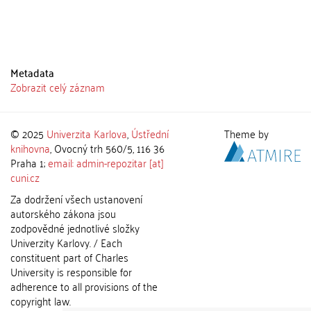
Metadata
Zobrazit celý záznam
© 2025
Univerzita Karlova
,
Ústřední
Theme by
knihovna
, Ovocný trh 560/5, 116 36
Praha 1;
email: admin-repozitar [at]
cuni.cz
Za dodržení všech ustanovení
autorského zákona jsou
zodpovědné jednotlivé složky
Univerzity Karlovy. / Each
constituent part of Charles
University is responsible for
adherence to all provisions of the
copyright law.