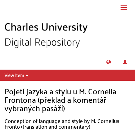
Skip to main content
Toggl
navig
View Item
Pojetí jazyka a stylu u M. Cornelia
Frontona (překlad a komentář
vybraných pasáží)
Conception of language and style by M. Cornelius
Fronto (translation and commentary)