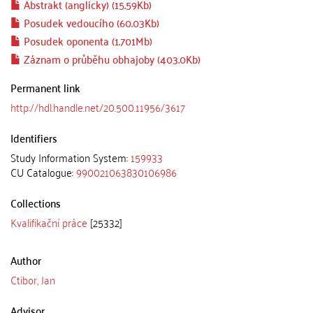
Abstrakt (anglicky) (15.59Kb)
Posudek vedoucího (60.03Kb)
Posudek oponenta (1.701Mb)
Záznam o průběhu obhajoby (403.0Kb)
Permanent link
http://hdl.handle.net/20.500.11956/3617
Identifiers
Study Information System:
159933
CU Catalogue:
990021063830106986
Collections
Kvalifikační práce
[25332]
Author
Ctibor, Jan
Advisor