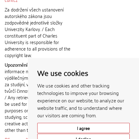
Za dodržení všech ustanovení
autorského zákona jsou
zodpovědné jednotlivé složky
Univerzity Karlovy. / Each
constituent part of Charles
University is responsible for
adherence to all provisions of the
copyright law.
Upozornění / Notice:
Získané
We use cookies
informace nemohou být použity k
výdělečným účelům nebo vydávány
za studijní, vědeckou nebo jinou
We use cookies and other tracking
tvůrčí činnost jiné osoby než autora.
technologies to improve your browsing
/ Any retrieved information shall not
experience on our website, to analyze our
be used for any commercial
website traffic, and to understand where
purposes or claimed as results of
our visitors are coming from.
studying, scientific or any other
creative activities of any person
I agree
other than the author.
I decline