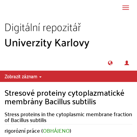
Přeskočit na obsah
Přepn
navig
Zobrazit záznam
Stresové proteiny cytoplazmatické
membrány Bacillus subtilis
Stress proteins in the cytoplasmic membrane fraction
of Bacillus subtilis
rigorózní práce (
OBHÁJENO
)