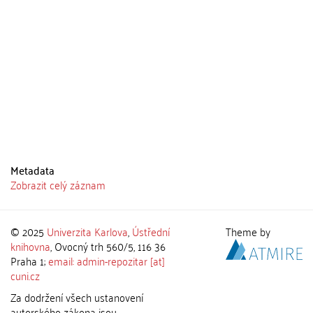
Metadata
Zobrazit celý záznam
© 2025
Univerzita Karlova
,
Ústřední
Theme by
knihovna
, Ovocný trh 560/5, 116 36
Praha 1;
email: admin-repozitar [at]
cuni.cz
Za dodržení všech ustanovení
autorského zákona jsou