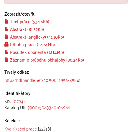
Zobrazit/
otevřít
Text práce (534.6Kb)
Abstrakt (81.32Kb)
Abstrakt (anglicky) (41.10Kb)
Příloha práce (1.424Mb)
Posudek oponenta (1.114Mb)
Záznam o průběhu obhajoby (80.24Kb)
Trvalý odkaz
http://hdl.handle.net/20.500.11956/35841
Identifikátory
SIS:
107941
Katalog UK:
990015083340106986
Kolekce
Kvalifikační práce
[22318]