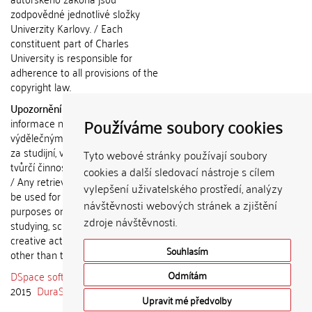
zodpovědné jednotlivé složky
Univerzity Karlovy. / Each
constituent part of Charles
University is responsible for
adherence to all provisions of the
copyright law.
Upozornění / Notice:
Získané
Používáme soubory cookies
informace nemohou být použity k
výdělečným účelům nebo vydávány
za studijní, vědeckou nebo jinou
Tyto webové stránky používají soubory
tvůrčí činnost jiné osoby než autora.
cookies a další sledovací nástroje s cílem
/ Any retrieved information shall not
vylepšení uživatelského prostředí, analýzy
be used for any commercial
návštěvnosti webových stránek a zjištění
purposes or claimed as results of
zdroje návštěvnosti.
studying, scientific or any other
creative activities of any person
Souhlasím
other than the author.
DSpace software
copyright © 2002-
Odmítám
2015
DuraSpace
Upravit mé předvolby