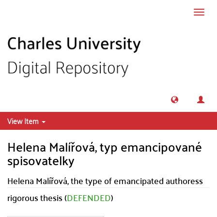
Skip to main content
Toggl
navig
View Item
Helena Malířová, typ emancipované
spisovatelky
Helena Malířová, the type of emancipated authoress
rigorous thesis (
DEFENDED
)