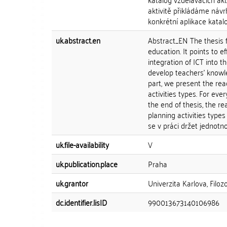
aktivitě přikládáme návr
konkrétní aplikace katalo
uk.abstract.en
Abstract_EN The thesis f
education. It points to
integration of ICT into 
develop teachers' knowl
part, we present the rea
activities types. For eve
the end of thesis, the r
planning activities type
se v práci držet jednotno
uk.file-availability
V
uk.publication.place
Praha
uk.grantor
Univerzita Karlova, Filoz
dc.identifier.lisID
990013673140106986