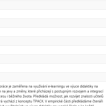
ráce je zaměřena na využívání e-learningu ve výuce didaktiky na
e na jevy a změny, které přicházejí s postupným rozvojem a integrací
esu i běžného života. Předkládá možnost, jak rozvíjet znalosti učitelů
terá vychází z konceptu TPACK. V empirické části předkládáme čtenáři
ivit využitelných ve výuce didaktiky na vysoké škole a ke každé