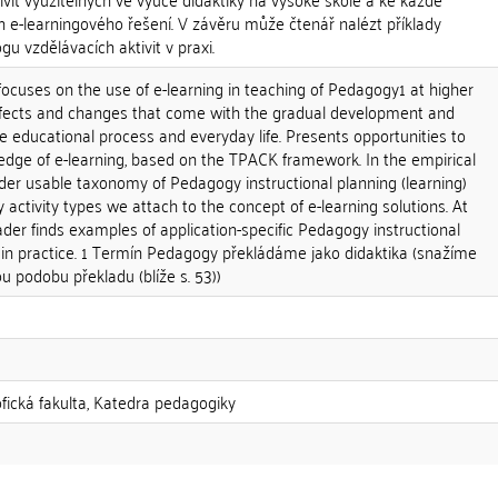
h e-learningového řešení. V závěru může čtenář nalézt příklady
gu vzdělávacích aktivit v praxi.
ocuses on the use of e-learning in teaching of Pedagogy1 at higher
 effects and changes that come with the gradual development and
the educational process and everyday life. Presents opportunities to
edge of e-learning, based on the TPACK framework. In the empirical
der usable taxonomy of Pedagogy instructional planning (learning)
ry activity types we attach to the concept of e-learning solutions. At
eader finds examples of application-specific Pedagogy instructional
s in practice. 1 Termín Pedagogy překládáme jako didaktika (snažíme
u podobu překladu (blíže s. 53))
ofická fakulta, Katedra pedagogiky