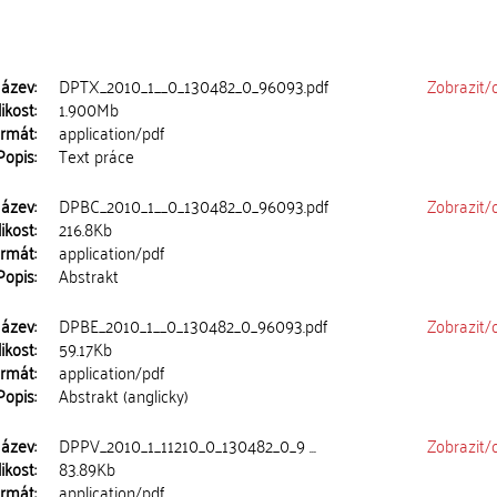
ázev:
DPTX_2010_1__0_130482_0_96093.pdf
Zobrazit/
ikost:
1.900Mb
rmát:
application/pdf
Popis:
Text práce
ázev:
DPBC_2010_1__0_130482_0_96093.pdf
Zobrazit/
ikost:
216.8Kb
rmát:
application/pdf
Popis:
Abstrakt
ázev:
DPBE_2010_1__0_130482_0_96093.pdf
Zobrazit/
ikost:
59.17Kb
rmát:
application/pdf
Popis:
Abstrakt (anglicky)
ázev:
DPPV_2010_1_11210_0_130482_0_9 ...
Zobrazit/
ikost:
83.89Kb
rmát:
application/pdf