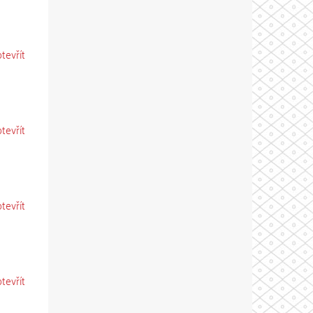
otevřít
otevřít
otevřít
otevřít