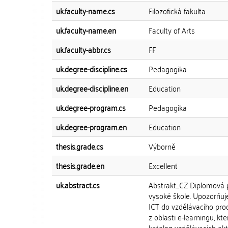
uk.faculty-name.cs
Filozofická fakulta
uk.faculty-name.en
Faculty of Arts
uk.faculty-abbr.cs
FF
uk.degree-discipline.cs
Pedagogika
uk.degree-discipline.en
Education
uk.degree-program.cs
Pedagogika
uk.degree-program.en
Education
thesis.grade.cs
Výborně
thesis.grade.en
Excellent
uk.abstract.cs
Abstrakt_CZ Diplomová p
vysoké škole. Upozorňuj
ICT do vzdělávacího proc
z oblasti e-learningu, k
katalog vzdělávacích akt