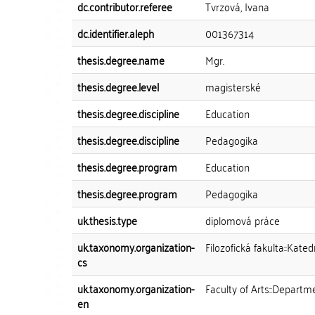
dc.contributor.referee
Tvrzová, Ivana
dc.identifier.aleph
001367314
thesis.degree.name
Mgr.
thesis.degree.level
magisterské
thesis.degree.discipline
Education
thesis.degree.discipline
Pedagogika
thesis.degree.program
Education
thesis.degree.program
Pedagogika
uk.thesis.type
diplomová práce
uk.taxonomy.organization-
Filozofická fakulta::Kat
cs
uk.taxonomy.organization-
Faculty of Arts::Departm
en