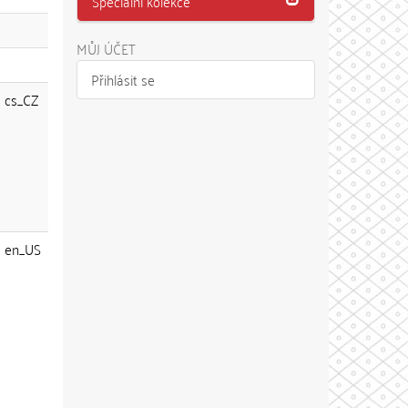
Speciální kolekce
MŮJ ÚČET
Přihlásit se
cs_CZ
en_US