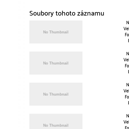
Soubory tohoto záznamu
N
Vel
Fo
N
Vel
Fo
N
Vel
Fo
N
Vel
Fo