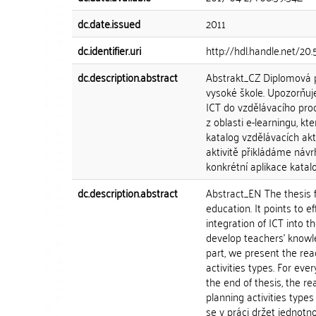
dc.date.issued
2011
dc.identifier.uri
http://hdl.handle.net/2
dc.description.abstract
Abstrakt_CZ Diplomová p
vysoké škole. Upozorňuj
ICT do vzdělávacího proc
z oblasti e-learningu, k
katalog vzdělávacích akt
aktivitě přikládáme návr
konkrétní aplikace katalo
dc.description.abstract
Abstract_EN The thesis f
education. It points to
integration of ICT into 
develop teachers' knowl
part, we present the rea
activities types. For eve
the end of thesis, the r
planning activities type
se v práci držet jednotno