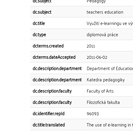
dc.subject
Pedagogy
dc.subject
teachers education
dc.title
Využití e-learningu ve 
dc.type
diplomová práce
dcterms.created
2011
dcterms.dateAccepted
2011-06-02
dc.description.department
Department of Educatio
dc.description.department
Katedra pedagogiky
dc.description.faculty
Faculty of Arts
dc.description.faculty
Filozofická fakulta
dc.identifier.repId
96093
dc.title.translated
The use of e-learning in