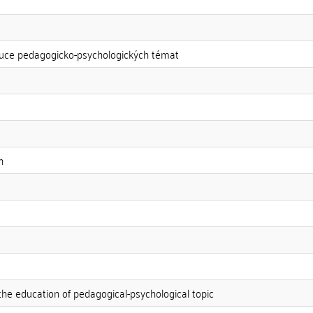
výuce pedagogicko-psychologických témat
n
 the education of pedagogical-psychological topic