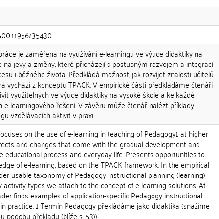
0.500.11956/35430
ráce je zaměřena na využívání e-learningu ve výuce didaktiky na
e na jevy a změny, které přicházejí s postupným rozvojem a integrací
esu i běžného života. Předkládá možnost, jak rozvíjet znalosti učitelů
terá vychází z konceptu TPACK. V empirické části předkládáme čtenáři
ivit využitelných ve výuce didaktiky na vysoké škole a ke každé
h e-learningového řešení. V závěru může čtenář nalézt příklady
gu vzdělávacích aktivit v praxi.
ocuses on the use of e-learning in teaching of Pedagogy1 at higher
 effects and changes that come with the gradual development and
the educational process and everyday life. Presents opportunities to
edge of e-learning, based on the TPACK framework. In the empirical
der usable taxonomy of Pedagogy instructional planning (learning)
ry activity types we attach to the concept of e-learning solutions. At
eader finds examples of application-specific Pedagogy instructional
s in practice. 1 Termín Pedagogy překládáme jako didaktika (snažíme
u podobu překladu (blíže s. 53))