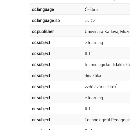
dc.language
Čeština
dc.language.iso
cs_CZ
dc.publisher
Univerzita Karlova, Filozo
dc.subject
e-learning
dc.subject
ICT
dc.subject
technologicko didaktick
dc.subject
didaktika
dc.subject
vzdělávání učitelů
dc.subject
e-learning
dc.subject
ICT
dc.subject
Technological Pedagogi