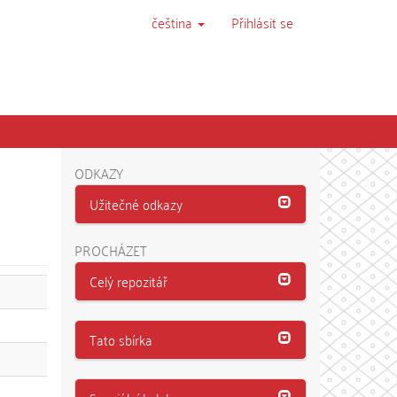
čeština
Přihlásit se
ODKAZY
Užitečné odkazy
PROCHÁZET
Celý repozitář
Tato sbírka