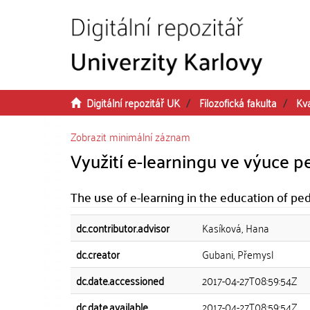
Přeskočit na obsah
Digitální repozitář UK
Filozofická fakulta
Kva
Zobrazit minimální záznam
Využití e-learningu ve výuce
The use of e-learning in the education of pe
dc.contributor.advisor
Kasíková, Hana
dc.creator
Gubani, Přemysl
dc.date.accessioned
2017-04-27T08:59:54Z
dc.date.available
2017-04-27T08:59:54Z