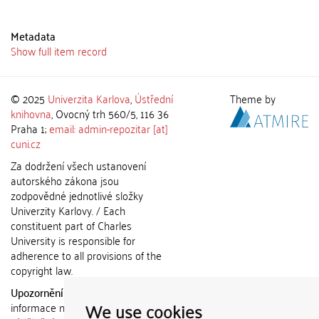
Metadata
Show full item record
© 2025
Univerzita Karlova
,
Ústřední
Theme by
knihovna
, Ovocný trh 560/5, 116 36
Praha 1;
email: admin-repozitar [at]
cuni.cz
Za dodržení všech ustanovení
autorského zákona jsou
zodpovědné jednotlivé složky
Univerzity Karlovy. / Each
constituent part of Charles
University is responsible for
adherence to all provisions of the
copyright law.
Upozornění / Notice:
Získané
We use cookies
informace nemohou být použity k