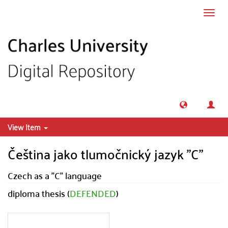
Skip to main content
Toggl
navig
View Item
Čeština jako tlumočnický jazyk "C"
Czech as a "C" language
diploma thesis (
DEFENDED
)