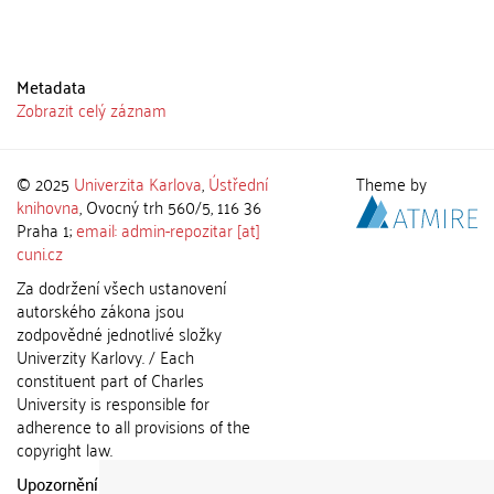
Metadata
Zobrazit celý záznam
© 2025
Univerzita Karlova
,
Ústřední
Theme by
knihovna
, Ovocný trh 560/5, 116 36
Praha 1;
email: admin-repozitar [at]
cuni.cz
Za dodržení všech ustanovení
autorského zákona jsou
zodpovědné jednotlivé složky
Univerzity Karlovy. / Each
constituent part of Charles
University is responsible for
adherence to all provisions of the
copyright law.
Upozornění / Notice:
Získané