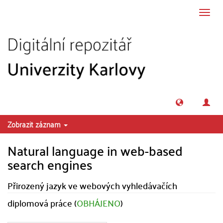
Přeskočit na obsah
Přepn
navig
Zobrazit záznam
Natural language in web-based
search engines
Přirozený jazyk ve webových vyhledávačích
diplomová práce (
OBHÁJENO
)