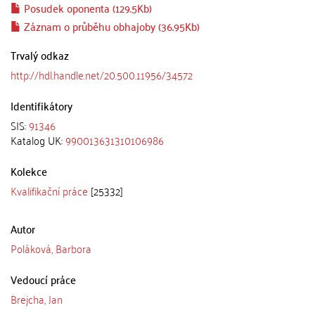
Posudek oponenta (129.5Kb)
Záznam o průběhu obhajoby (36.95Kb)
Trvalý odkaz
http://hdl.handle.net/20.500.11956/34572
Identifikátory
SIS:
91346
Katalog UK:
990013631310106986
Kolekce
Kvalifikační práce
[25332]
Autor
Poláková, Barbora
Vedoucí práce
Brejcha, Jan