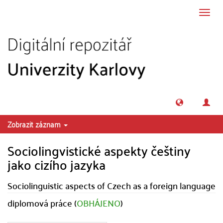
Přeskočit na obsah
Přepn
navig
Zobrazit záznam
Sociolingvistické aspekty češtiny
jako cizího jazyka
Sociolinguistic aspects of Czech as a foreign language
diplomová práce (
OBHÁJENO
)