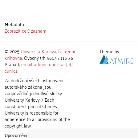
Metadata
Zobrazit celý záznam
© 2025
Univerzita Karlova
,
Ústřední
Theme by
knihovna
, Ovocný trh 560/5, 116 36
Praha 1;
email: admin-repozitar [at]
cuni.cz
Za dodržení všech ustanovení
autorského zákona jsou
zodpovědné jednotlivé složky
Univerzity Karlovy. / Each
constituent part of Charles
University is responsible for
adherence to all provisions of the
copyright law.
Upozornění / Notice:
Získané