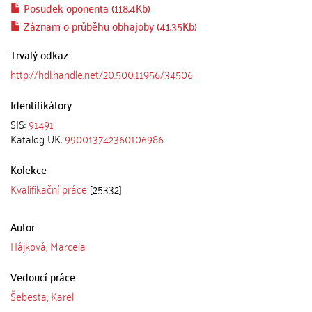
Posudek oponenta (118.4Kb)
Záznam o průběhu obhajoby (41.35Kb)
Trvalý odkaz
http://hdl.handle.net/20.500.11956/34506
Identifikátory
SIS:
91491
Katalog UK:
990013742360106986
Kolekce
Kvalifikační práce
[25332]
Autor
Hájková, Marcela
Vedoucí práce
Šebesta, Karel