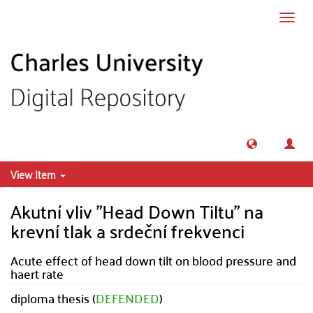
Skip to main content
Toggl
navig
View Item
Akutní vliv "Head Down Tiltu" na
krevní tlak a srdeční frekvenci
Acute effect of head down tilt on blood pressure and
haert rate
diploma thesis (
DEFENDED
)