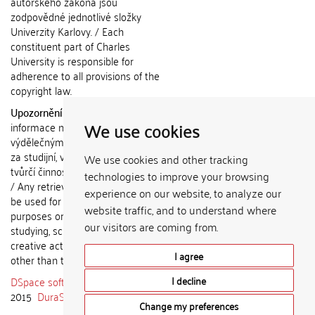
autorského zákona jsou
zodpovědné jednotlivé složky
Univerzity Karlovy. / Each
constituent part of Charles
University is responsible for
adherence to all provisions of the
copyright law.
Upozornění / Notice:
Získané
We use cookies
informace nemohou být použity k
výdělečným účelům nebo vydávány
za studijní, vědeckou nebo jinou
We use cookies and other tracking
tvůrčí činnost jiné osoby než autora.
technologies to improve your browsing
/ Any retrieved information shall not
experience on our website, to analyze our
be used for any commercial
website traffic, and to understand where
purposes or claimed as results of
our visitors are coming from.
studying, scientific or any other
creative activities of any person
I agree
other than the author.
DSpace software
copyright © 2002-
I decline
2015
DuraSpace
Change my preferences