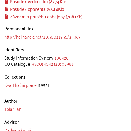
Posudek vedoucího (87.74Kb)
Posudek oponenta (52.44Kb)
Záznam o průběhu obhajoby (708.1Kb)
Permanent link
http://hdl.handle.net/20.500.11956/34369
Identifiers
Study Information System:
100420
CU Catalogue:
990014042420106986
Collections
Kvalifikační práce
[1955]
Author
Tolar, Jan
Advisor
Radvanský, Jiří