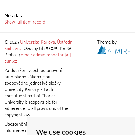
Metadata
Show full item record
© 2025
Univerzita Karlova
,
Ústřední
Theme by
knihovna
, Ovocný trh 560/5, 116 36
Praha 1;
email: admin-repozitar [at]
cuni.cz
Za dodržení všech ustanovení
autorského zákona jsou
zodpovědné jednotlivé složky
Univerzity Karlovy. / Each
constituent part of Charles
University is responsible for
adherence to all provisions of the
copyright law.
Upozornění / Notice:
Získané
We use cookies
informace nemohou být použity k