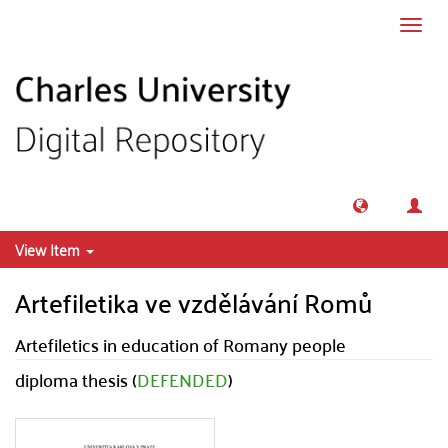
Skip to main content
Toggl
navig
View Item
Artefiletika ve vzdělávání Romů
Artefiletics in education of Romany people
diploma thesis (
DEFENDED
)