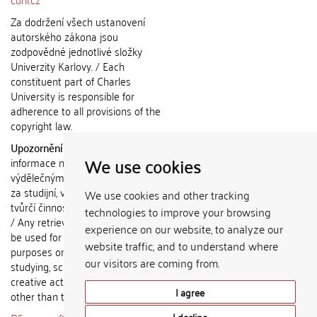
Za dodržení všech ustanovení
autorského zákona jsou
zodpovědné jednotlivé složky
Univerzity Karlovy. / Each
constituent part of Charles
University is responsible for
adherence to all provisions of the
copyright law.
Upozornění / Notice:
Získané
We use cookies
informace nemohou být použity k
výdělečným účelům nebo vydávány
za studijní, vědeckou nebo jinou
We use cookies and other tracking
tvůrčí činnost jiné osoby než autora.
technologies to improve your browsing
/ Any retrieved information shall not
experience on our website, to analyze our
be used for any commercial
website traffic, and to understand where
purposes or claimed as results of
our visitors are coming from.
studying, scientific or any other
creative activities of any person
I agree
other than the author.
I decline