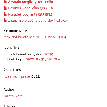
Abstrakt (anglicky) (80.09Kb)
Posudek vedoucího (30.91Kb)
Posudek oponenta (233.5Kb)
Záznam o průběhu obhajoby (79.89Kb)
Permanent link
http://hdl.handle.net/20.500.11956/34304
Identifiers
Study Information System:
102978
CU Catalogue:
990012863230106986
Collections
Kvalifikační práce
[20621]
Author
Fárová, Věra
Advisor