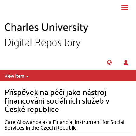
Skip to main content
Toggl
navig
View Item
Příspěvek na péči jako nástroj
financování sociálních služeb v
České republice
Care Allowance as a Financial Instrument for Social
Services in the Czech Republic