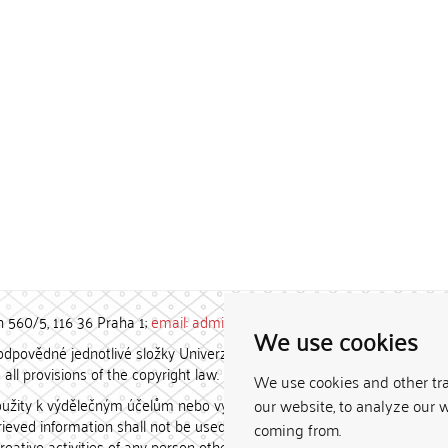
h 560/5, 116 36 Praha 1;
email: admin-repozitar [at] cuni.cz
We use cookies
povědné jednotlivé složky Univerzity Karlovy. / Each constituent
all provisions of the copyright law.
We use cookies and other tr
užity k výdělečným účelům nebo vydávány za studijní, vědeckou
our website, to analyze our w
etrieved information shall not be used for any commercial purposes
coming from.
creative activities of any person other than the author.