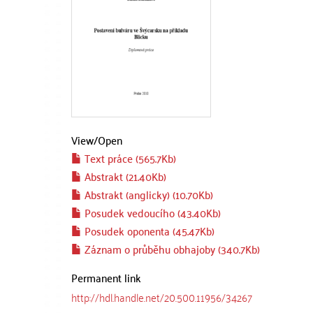
View/
Open
Text práce (565.7Kb)
Abstrakt (21.40Kb)
Abstrakt (anglicky) (10.70Kb)
Posudek vedoucího (43.40Kb)
Posudek oponenta (45.47Kb)
Záznam o průběhu obhajoby (340.7Kb)
Permanent link
http://hdl.handle.net/20.500.11956/34267