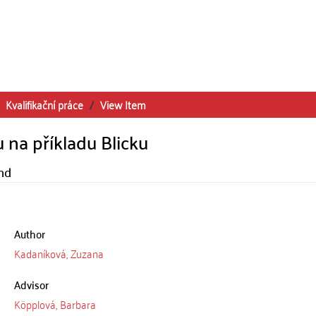
Kvalifikační práce
View Item
 na příkladu Blicku
and
Author
Kadaníková, Zuzana
Advisor
Köpplová, Barbara