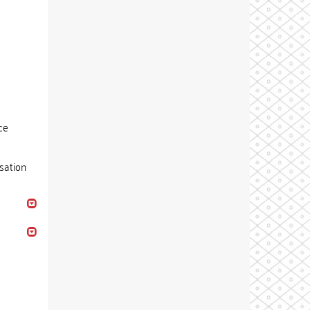
ce
isation