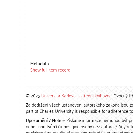
Metadata
Show full item record
© 2025
Univerzita Karlova
,
Ústřední knihovna
, Ovocný tr
Za dodržení všech ustanovení autorského zákona jsou zod
part of Charles University is responsible for adherence to 
Upozornění / Notice:
Získané informace nemohou být po
nebo jinou tvůrčí činnost jiné osoby než autora. / Any r
or claimed as results of studying, scientific or any other 