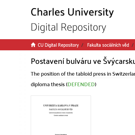
Skip to main content
CU Digital Repository
Fakulta sociálních věd
Postavení bulváru ve Švýcarsku
The position of the tabloid press in Switzerl
diploma thesis (
DEFENDED
)