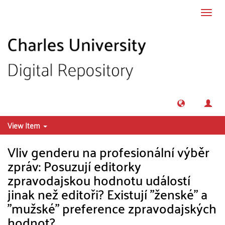
Skip to main content
Toggl
navig
View Item
Vliv genderu na profesionální výběr
zpráv: Posuzují editorky
zpravodajskou hodnotu událostí
jinak než editoři? Existují "ženské" a
"mužské" preference zpravodajských
hodnot?