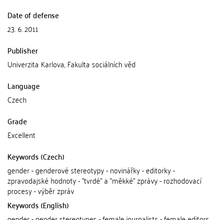
Date of defense
23. 6. 2011
Publisher
Univerzita Karlova, Fakulta sociálních věd
Language
Czech
Grade
Excellent
Keywords (Czech)
gender - genderové stereotypy - novinářky - editorky -
zpravodajské hodnoty - "tvrdé" a "měkké" zprávy - rozhodovací
procesy - výběr zpráv
Keywords (English)
gender - gender stereotypes - female journalists - female editors