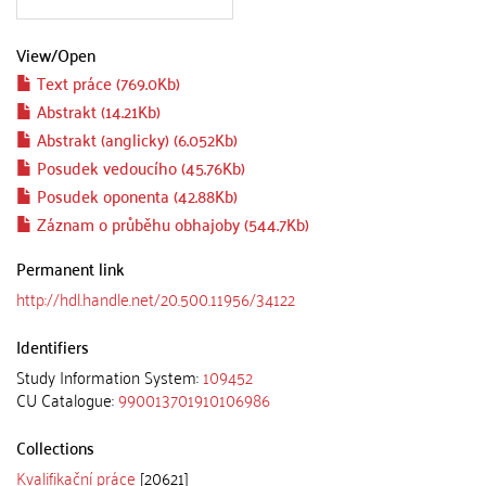
View/
Open
Text práce (769.0Kb)
Abstrakt (14.21Kb)
Abstrakt (anglicky) (6.052Kb)
Posudek vedoucího (45.76Kb)
Posudek oponenta (42.88Kb)
Záznam o průběhu obhajoby (544.7Kb)
Permanent link
http://hdl.handle.net/20.500.11956/34122
Identifiers
Study Information System:
109452
CU Catalogue:
990013701910106986
Collections
Kvalifikační práce
[20621]