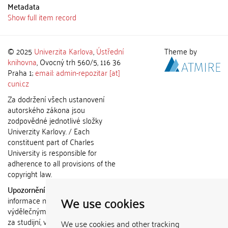
Metadata
Show full item record
© 2025
Univerzita Karlova
,
Ústřední
Theme by
knihovna
, Ovocný trh 560/5, 116 36
Praha 1;
email: admin-repozitar [at]
cuni.cz
Za dodržení všech ustanovení
autorského zákona jsou
zodpovědné jednotlivé složky
Univerzity Karlovy. / Each
constituent part of Charles
University is responsible for
adherence to all provisions of the
copyright law.
Upozornění / Notice:
Získané
We use cookies
informace nemohou být použity k
výdělečným účelům nebo vydávány
za studijní, vědeckou nebo jinou
We use cookies and other tracking