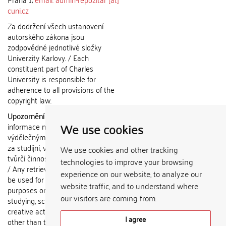
cuni.cz
Za dodržení všech ustanovení
autorského zákona jsou
zodpovědné jednotlivé složky
Univerzity Karlovy. / Each
constituent part of Charles
University is responsible for
adherence to all provisions of the
copyright law.
Upozornění / Notice:
Získané
We use cookies
informace nemohou být použity k
výdělečným účelům nebo vydávány
za studijní, vědeckou nebo jinou
We use cookies and other tracking
tvůrčí činnost jiné osoby než autora.
technologies to improve your browsing
/ Any retrieved information shall not
experience on our website, to analyze our
be used for any commercial
website traffic, and to understand where
purposes or claimed as results of
our visitors are coming from.
studying, scientific or any other
creative activities of any person
I agree
other than the author.