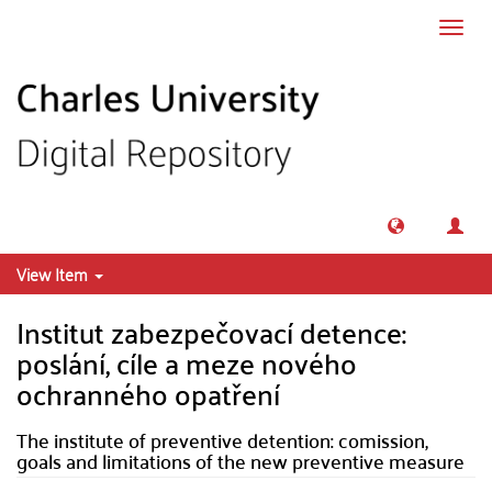
Skip to main content
Toggl
navig
View Item
Institut zabezpečovací detence:
poslání, cíle a meze nového
ochranného opatření
The institute of preventive detention: comission,
goals and limitations of the new preventive measure