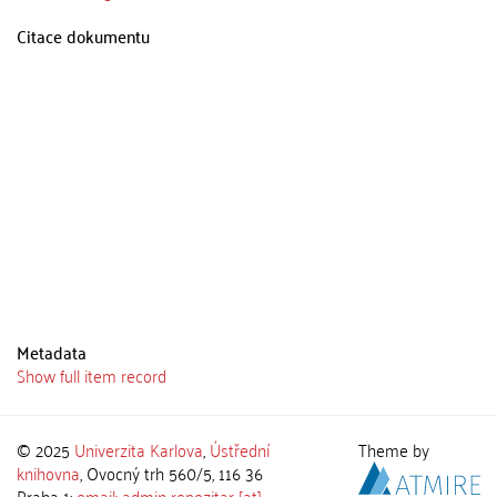
Citace dokumentu
Metadata
Show full item record
© 2025
Univerzita Karlova
,
Ústřední
Theme by
knihovna
, Ovocný trh 560/5, 116 36
Praha 1;
email: admin-repozitar [at]