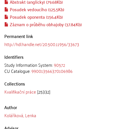
Abstrakt (anglicky) (79.68Kb)
Posudek vedoucího (125.5Kb)
Posudek oponenta (156.4Kb)
Záznam o průběhu obhajoby (37.84Kb)
Permanent link
http://hdl.handle.net/20.500.11956/33673
Identifiers
Study Information System:
90572
CU Catalogue:
990013566370106986
Collections
Kvalifikační práce
[25332]
Author
Koláříková, Lenka
Advisor