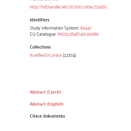
http://hdl.handle.net/20.500.11956/33400
Identifiers
Study Information System:
96447
CU Catalogue:
990012848740106986
Collections
Kvalifikační práce
[12374]
Abstract (Czech)
Abstract (English)
Citace dokumentu