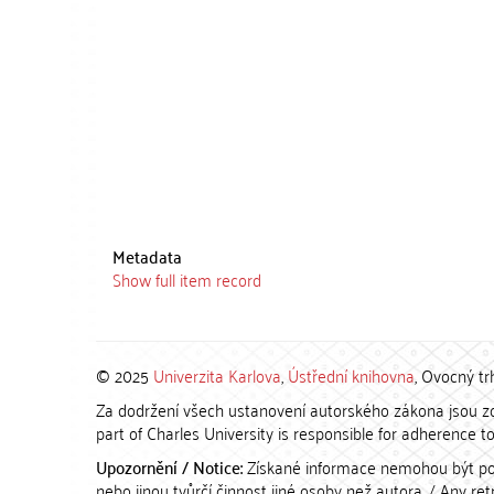
Metadata
Show full item record
© 2025
Univerzita Karlova
,
Ústřední knihovna
, Ovocný tr
Za dodržení všech ustanovení autorského zákona jsou zod
part of Charles University is responsible for adherence to 
Upozornění / Notice:
Získané informace nemohou být po
nebo jinou tvůrčí činnost jiné osoby než autora. / Any r