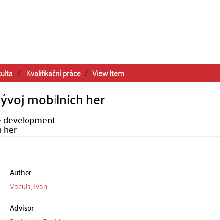
kulta
Kvalifikační práce
View Item
vývoj mobilních her
me development
h her
Author
Vacula, Ivan
Advisor