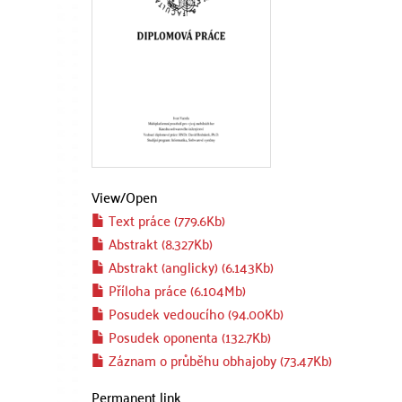
View/
Open
Text práce (779.6Kb)
Abstrakt (8.327Kb)
Abstrakt (anglicky) (6.143Kb)
Příloha práce (6.104Mb)
Posudek vedoucího (94.00Kb)
Posudek oponenta (132.7Kb)
Záznam o průběhu obhajoby (73.47Kb)
Permanent link