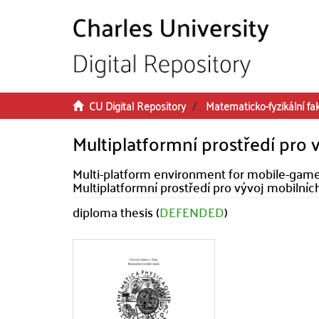
Skip to main content
CU Digital Repository
Matematicko-fyzikální fa
Multiplatformní prostředí pro 
Multi-platform environment for mobile-ga
Multiplatformní prostředí pro vývoj mobilníc
diploma thesis (
DEFENDED
)