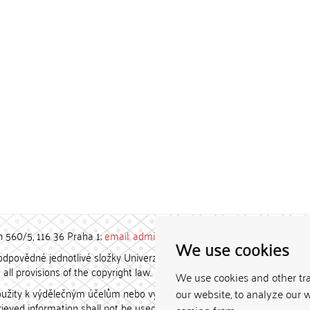
h 560/5, 116 36 Praha 1;
email: admin-repozitar [at] cuni.cz
We use cookies
povědné jednotlivé složky Univerzity Karlovy. / Each constituent
all provisions of the copyright law.
We use cookies and other tr
užity k výdělečným účelům nebo vydávány za studijní, vědeckou
our website, to analyze our w
etrieved information shall not be used for any commercial purposes