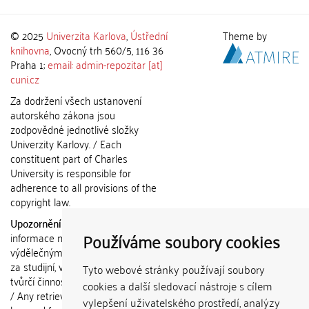
© 2025
Univerzita Karlova
,
Ústřední
Theme by
knihovna
, Ovocný trh 560/5, 116 36
Praha 1;
email: admin-repozitar [at]
cuni.cz
Za dodržení všech ustanovení
autorského zákona jsou
zodpovědné jednotlivé složky
Univerzity Karlovy. / Each
constituent part of Charles
University is responsible for
adherence to all provisions of the
copyright law.
Upozornění / Notice:
Získané
Používáme soubory cookies
informace nemohou být použity k
výdělečným účelům nebo vydávány
za studijní, vědeckou nebo jinou
Tyto webové stránky používají soubory
tvůrčí činnost jiné osoby než autora.
cookies a další sledovací nástroje s cílem
/ Any retrieved information shall not
vylepšení uživatelského prostředí, analýzy