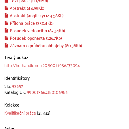
Text práce (1.076Mb)
Abstrakt (44.95Kb)
Abstrakt (anglicky) (44.58Kb)
Příloha práce (330.4Kb)
Posudek vedoucího (87.34Kb)
Posudek oponenta (126.7Kb)
Záznam o průběhu obhajoby (80.38Kb)
Trvalý odkaz
http://hdl.handle.net/20.500.11956/33094
Identifikátory
SIS:
93657
Katalog UK:
990013664180106986
Kolekce
Kvalifikační práce
[25332]
Autor