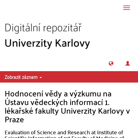
Přeskočit na obsah
Přepn
navig
Zobrazit záznam
Hodnocení vědy a výzkumu na
Ústavu vědeckých informací 1.
lékařské fakulty Univerzity Karlovy v
Praze
Evaluation of Science and Research at Institute of
Scientific Information of 1st Faculty of Medicine of