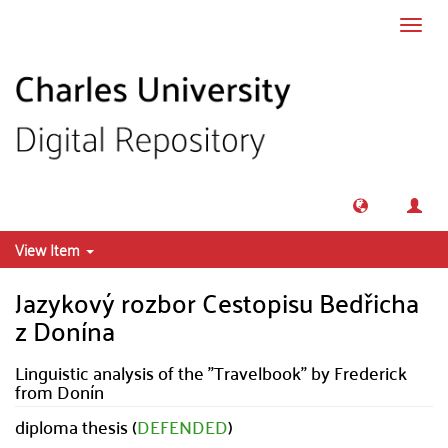
Skip to main content
Toggl
navig
View Item
Jazykový rozbor Cestopisu Bedřicha
z Donína
Linguistic analysis of the "Travelbook" by Frederick
from Donín
diploma thesis (
DEFENDED
)