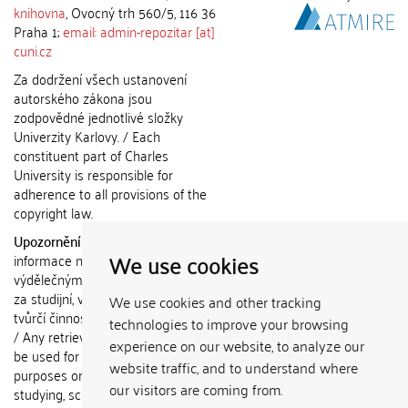
knihovna
, Ovocný trh 560/5, 116 36
Praha 1;
email: admin-repozitar [at]
cuni.cz
Za dodržení všech ustanovení
autorského zákona jsou
zodpovědné jednotlivé složky
Univerzity Karlovy. / Each
constituent part of Charles
University is responsible for
adherence to all provisions of the
copyright law.
Upozornění / Notice:
Získané
We use cookies
informace nemohou být použity k
výdělečným účelům nebo vydávány
za studijní, vědeckou nebo jinou
We use cookies and other tracking
tvůrčí činnost jiné osoby než autora.
technologies to improve your browsing
/ Any retrieved information shall not
experience on our website, to analyze our
be used for any commercial
website traffic, and to understand where
purposes or claimed as results of
our visitors are coming from.
studying, scientific or any other