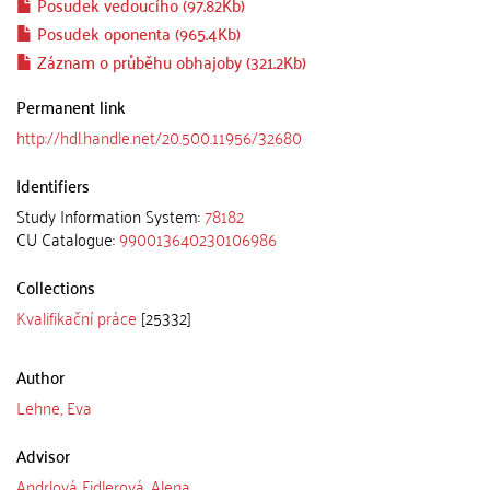
Posudek vedoucího (97.82Kb)
Posudek oponenta (965.4Kb)
Záznam o průběhu obhajoby (321.2Kb)
Permanent link
http://hdl.handle.net/20.500.11956/32680
Identifiers
Study Information System:
78182
CU Catalogue:
990013640230106986
Collections
Kvalifikační práce
[25332]
Author
Lehne, Eva
Advisor
Andrlová Fidlerová, Alena