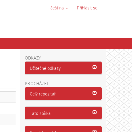
čeština
Přihlásit se
ODKAZY
Užitečné odkazy
PROCHÁZET
Celý repozitář
Tato sbírka