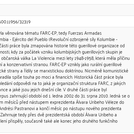
.500.11956/32319
yla věnována tématu FARC-EP, tedy Fuerzas Armadas
bia - Ejército del Pueblo (Revoluční ozbrojené síly Kolumbie -
části práce byla zmapována historie této guerillové organizace od
nosti, kdy za počátek vzniku kolumbijských guerillových skupin je
občanská válka La Violencia mezi lety 1948-1958, která měla příčinu
í a konzervativní stranou. FARC-EP vznikly jako rurální guerillové
cké strany a řídily se marxistickou doktrínou. Nicméně komunistické
radila spíše touha po moci a financích. Historická část práce byla
edání odpovědi na to jaká je organizační struktura FARC, z jakých
ance a jaké jsou jejich dnešní cíle. V druhé části práce byl
pus zahrnující období od 1. ledna 2002 do 31. srpna 2010. Jedná se o
edm měsíců před nástupem exprezidenta Álvara Uribeho Véleze do
Andrési Pastranovi a končí měsíc po nástupu nového prezidenta
Zahrnuje tedy přes dvě prezidentská období Álvara Uribeho a
volení přispěly, současně také ale konec jeho druhého funkčního