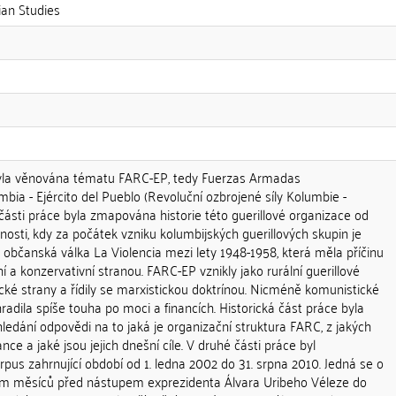
ian Studies
yla věnována tématu FARC-EP, tedy Fuerzas Armadas
bia - Ejército del Pueblo (Revoluční ozbrojené síly Kolumbie -
části práce byla zmapována historie této guerillové organizace od
nosti, kdy za počátek vzniku kolumbijských guerillových skupin je
občanská válka La Violencia mezi lety 1948-1958, která měla příčinu
í a konzervativní stranou. FARC-EP vznikly jako rurální guerillové
cké strany a řídily se marxistickou doktrínou. Nicméně komunistické
radila spíše touha po moci a financích. Historická část práce byla
edání odpovědi na to jaká je organizační struktura FARC, z jakých
ance a jaké jsou jejich dnešní cíle. V druhé části práce byl
pus zahrnující období od 1. ledna 2002 do 31. srpna 2010. Jedná se o
edm měsíců před nástupem exprezidenta Álvara Uribeho Véleze do