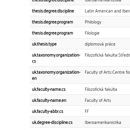
thesis.degree.discipline
Latin American and Iber
thesis.degree.program
Philology
thesis.degree.program
Filologie
uk.thesis.type
diplomová práce
uk.taxonomy.organization-
Filozofická fakulta::Stře
cs
uk.taxonomy.organization-
Faculty of Arts::Centre f
en
uk.faculty-name.cs
Filozofická fakulta
uk.faculty-name.en
Faculty of Arts
uk.faculty-abbr.cs
FF
uk.degree-discipline.cs
Iberoamerikanistika