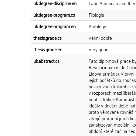
uk.degree-discipline.en
Latin American and Iber
uk.degree-program.cs
Filologie
uk.degree-program.en
Philology
thesis.grade.cs
Velmi dobře
thesis.grade.en
Very good
uk.abstract.cs
Tato diplomová práce b
Revolucionarias de Colom
Lidová armáda). V první 
jejích počátků do součas
považována kolumbijská 
v rozporech mezi liberáln
hnutí z frakce Komunisti
ideály v dnešní době nah
proto věnována rovněž hl
zdrojů pramení jejich fin
zanalyzován mediální kor
období, které začíná s