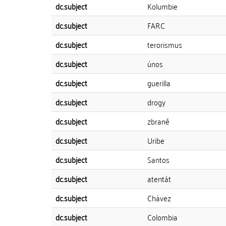
dc.subject
Kolumbie
dc.subject
FARC
dc.subject
terorismus
dc.subject
únos
dc.subject
guerilla
dc.subject
drogy
dc.subject
zbraně
dc.subject
Uribe
dc.subject
Santos
dc.subject
atentát
dc.subject
Chávez
dc.subject
Colombia