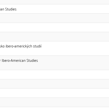
ian Studies
disko ibero-amerických studií
or Ibero-American Studies