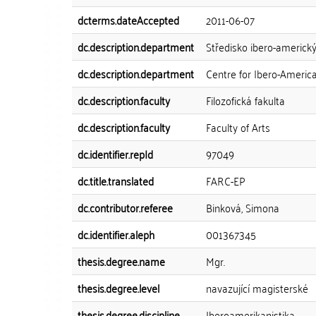
dcterms.dateAccepted
2011-06-07
dc.description.department
Středisko ibero-americký
dc.description.department
Centre for Ibero-Americ
dc.description.faculty
Filozofická fakulta
dc.description.faculty
Faculty of Arts
dc.identifier.repId
97049
dc.title.translated
FARC-EP
dc.contributor.referee
Binková, Simona
dc.identifier.aleph
001367345
thesis.degree.name
Mgr.
thesis.degree.level
navazující magisterské
thesis.degree.discipline
Iberoamerikanistika