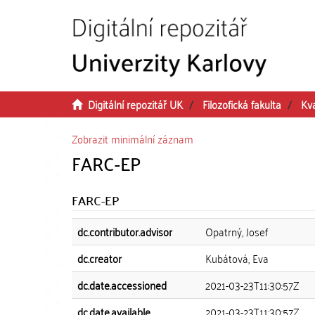
Přeskočit na obsah
Digitální repozitář UK
Filozofická fakulta
Kva
Zobrazit minimální záznam
FARC-EP
FARC-EP
dc.contributor.advisor
Opatrný, Josef
dc.creator
Kubátová, Eva
dc.date.accessioned
2021-03-23T11:30:57Z
dc.date.available
2021-03-23T11:30:57Z