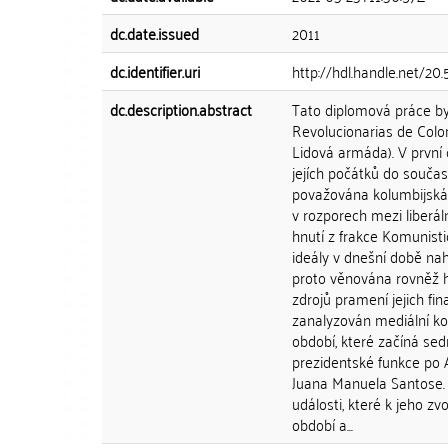
dc.date.issued
2011
dc.identifier.uri
http://hdl.handle.net/20
dc.description.abstract
Tato diplomová práce b
Revolucionarias de Colom
Lidová armáda). V první 
jejích počátků do součas
považována kolumbijská 
v rozporech mezi liberáln
hnutí z frakce Komunisti
ideály v dnešní době nah
proto věnována rovněž hl
zdrojů pramení jejich fin
zanalyzován mediální kor
období, které začíná s
prezidentské funkce po 
Juana Manuela Santose. 
události, které k jeho z
období a...