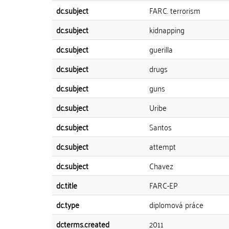
dc.subject
FARC. terrorism
dc.subject
kidnapping
dc.subject
guerilla
dc.subject
drugs
dc.subject
guns
dc.subject
Uribe
dc.subject
Santos
dc.subject
attempt
dc.subject
Chavez
dc.title
FARC-EP
dc.type
diplomová práce
dcterms.created
2011