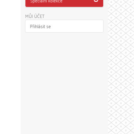
Speciální kolekce
MŮJ ÚČET
Přihlásit se