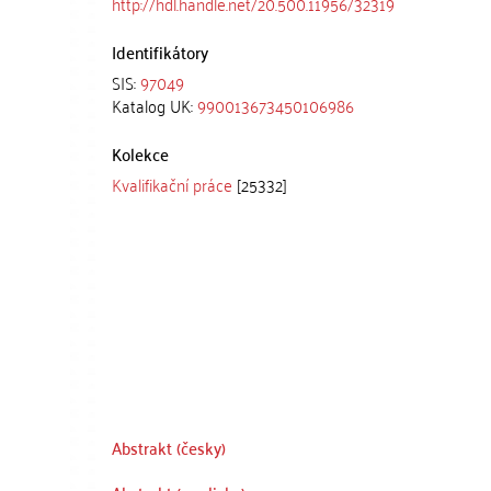
http://hdl.handle.net/20.500.11956/32319
Identifikátory
SIS:
97049
Katalog UK:
990013673450106986
Kolekce
Kvalifikační práce
[25332]
Abstrakt (česky)