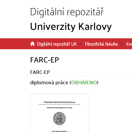
Přeskočit na obsah
Digitální repozitář UK
Filozofická fakulta
Kva
FARC-EP
FARC-EP
diplomová práce (
OBHÁJENO
)