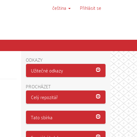
čeština
Přihlásit se
ODKAZY
Užitečné odkazy
PROCHÁZET
Celý repozitář
Tato sbírka