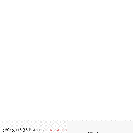
h 560/5, 116 36 Praha 1;
email: admin-repozitar [at] cuni.cz