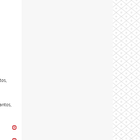
tos,
antos,