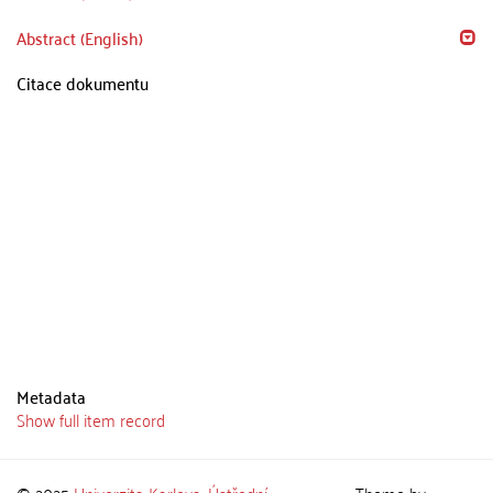
Abstract (English)
Citace dokumentu
Metadata
Show full item record
© 2025
Univerzita Karlova
,
Ústřední
Theme by