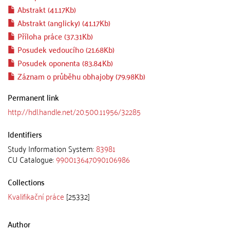
Abstrakt (41.17Kb)
Abstrakt (anglicky) (41.17Kb)
Příloha práce (37.31Kb)
Posudek vedoucího (21.68Kb)
Posudek oponenta (83.84Kb)
Záznam o průběhu obhajoby (79.98Kb)
Permanent link
http://hdl.handle.net/20.500.11956/32285
Identifiers
Study Information System:
83981
CU Catalogue:
990013647090106986
Collections
Kvalifikační práce
[25332]
Author