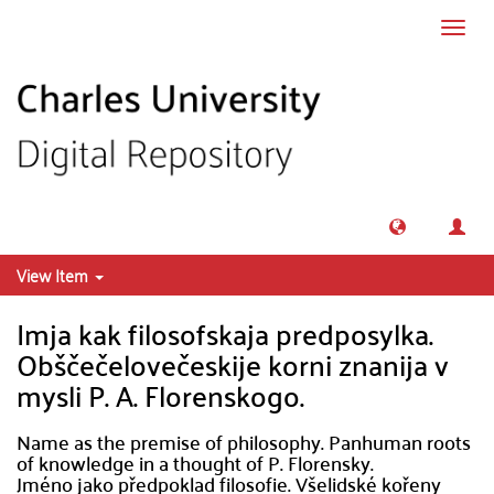
Skip to main content
Toggl
navig
View Item
Imja kak filosofskaja predposylka.
Obščečelovečeskije korni znanija v
mysli P. A. Florenskogo.
Name as the premise of philosophy. Panhuman roots
of knowledge in a thought of P. Florensky.
Jméno jako předpoklad filosofie. Všelidské kořeny