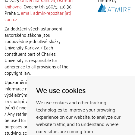
knihovna
, Ovocný trh 560/5, 116 36
Praha 1;
email: admin-repozitar [at]
cuni.cz
Za dodržení všech ustanovení
autorského zákona jsou
zodpovědné jednotlivé složky
Univerzity Karlovy. / Each
constituent part of Charles
University is responsible for
adherence to all provisions of the
copyright law.
Upozornění / Notice:
Získané
We use cookies
informace nemohou být použity k
výdělečným účelům nebo vydávány
za studijní, vědeckou nebo jinou
We use cookies and other tracking
tvůrčí činnost jiné osoby než autora.
technologies to improve your browsing
/ Any retrieved information shall not
experience on our website, to analyze our
be used for any commercial
website traffic, and to understand where
purposes or claimed as results of
our visitors are coming from.
studying, scientific or any other