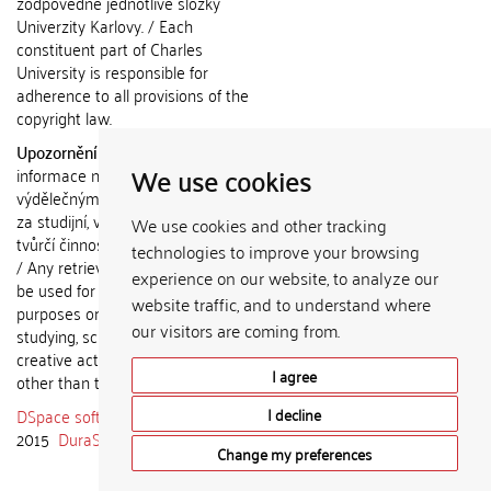
zodpovědné jednotlivé složky
Univerzity Karlovy. / Each
constituent part of Charles
University is responsible for
adherence to all provisions of the
copyright law.
Upozornění / Notice:
Získané
We use cookies
informace nemohou být použity k
výdělečným účelům nebo vydávány
za studijní, vědeckou nebo jinou
We use cookies and other tracking
tvůrčí činnost jiné osoby než autora.
technologies to improve your browsing
/ Any retrieved information shall not
experience on our website, to analyze our
be used for any commercial
website traffic, and to understand where
purposes or claimed as results of
our visitors are coming from.
studying, scientific or any other
creative activities of any person
I agree
other than the author.
DSpace software
copyright © 2002-
I decline
2015
DuraSpace
Change my preferences