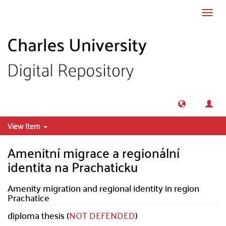
Skip to main content
Toggl
navig
View Item
Amenitní migrace a regionální
identita na Prachaticku
Amenity migration and regional identity in region
Prachatice
diploma thesis (
NOT DEFENDED
)