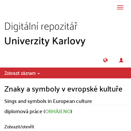
Přeskočit na obsah
Přepn
navig
Zobrazit záznam
Znaky a symboly v evropské kultuře
Sings and symbols in European culture
diplomová práce (
OBHÁJENO
)
Zobrazit/
otevřít