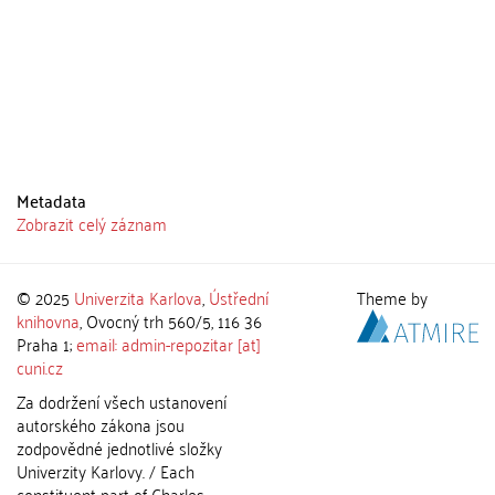
Metadata
Zobrazit celý záznam
© 2025
Univerzita Karlova
,
Ústřední
Theme by
knihovna
, Ovocný trh 560/5, 116 36
Praha 1;
email: admin-repozitar [at]
cuni.cz
Za dodržení všech ustanovení
autorského zákona jsou
zodpovědné jednotlivé složky
Univerzity Karlovy. / Each
constituent part of Charles