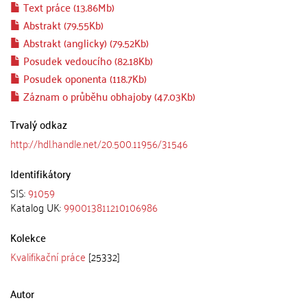
Text práce (13.86Mb)
Abstrakt (79.55Kb)
Abstrakt (anglicky) (79.52Kb)
Posudek vedoucího (82.18Kb)
Posudek oponenta (118.7Kb)
Záznam o průběhu obhajoby (47.03Kb)
Trvalý odkaz
http://hdl.handle.net/20.500.11956/31546
Identifikátory
SIS:
91059
Katalog UK:
990013811210106986
Kolekce
Kvalifikační práce
[25332]
Autor