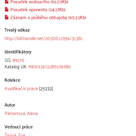
Posudek vedoucího (61.03Kb)
Posudek oponenta (24.17Kb)
Záznam o průběhu obhajoby (65.33Kb)
Trvalý odkaz
http://hdl.handle.net/20.500.11956/31381
Identifikátory
SIS:
89270
Katalog UK:
990012672280106986
Kolekce
Kvalifikační práce
[25332]
Autor
Pikhartová, Alena
Vedoucí práce
Šírová, Eva