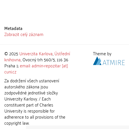
Metadata
Zobrazit celý záznam
© 2025
Univerzita Karlova
,
Ústřední
Theme by
knihovna
, Ovocný trh 560/5, 116 36
Praha 1;
email: admin-repozitar [at]
cuni.cz
Za dodržení všech ustanovení
autorského zákona jsou
zodpovědné jednotlivé složky
Univerzity Karlovy. / Each
constituent part of Charles
University is responsible for
adherence to all provisions of the
copyright law.