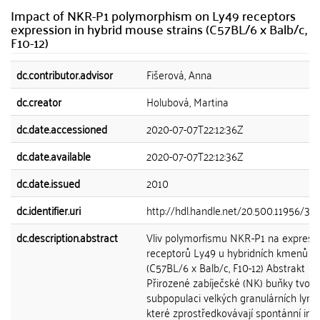
Impact of NKR-P1 polymorphism on Ly49 receptors
expression in hybrid mouse strains (C57BL/6 x Balb/c,
F10-12)
dc.contributor.advisor
Fišerová, Anna
dc.creator
Holubová, Martina
dc.date.accessioned
2020-07-07T22:12:36Z
dc.date.available
2020-07-07T22:12:36Z
dc.date.issued
2010
dc.identifier.uri
http://hdl.handle.net/20.500.11956/31
dc.description.abstract
Vliv polymorfismu NKR-P1 na expresi
receptorů Ly49 u hybridních kmenů m
(C57BL/6 x Balb/c, F10-12) Abstrakt
Přirozené zabíječské (NK) buňky tvoří
subpopulaci velkých granulárních lymf
které zprostředkovávají spontánní imu