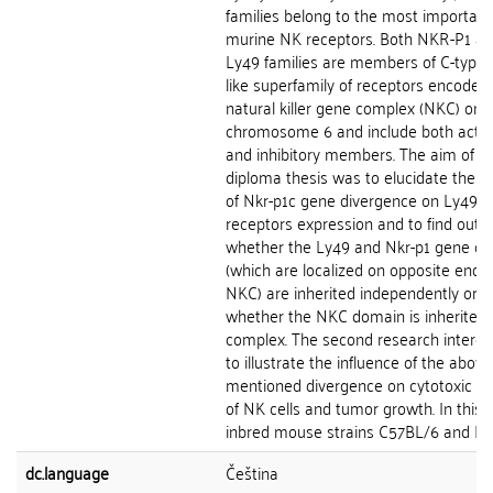
families belong to the most important
murine NK receptors. Both NKR-P1 a
Ly49 families are members of C-type l
like superfamily of receptors encoded
natural killer gene complex (NKC) on
chromosome 6 and include both activ
and inhibitory members. The aim of th
diploma thesis was to elucidate the i
of Nkr-p1c gene divergence on Ly49
receptors expression and to find out
whether the Ly49 and Nkr-p1 gene clu
(which are localized on opposite ends 
NKC) are inherited independently or
whether the NKC domain is inherited 
complex. The second research intere
to illustrate the influence of the above
mentioned divergence on cytotoxic act
of NK cells and tumor growth. In this s
inbred mouse strains C57BL/6 and Balb
dc.language
Čeština