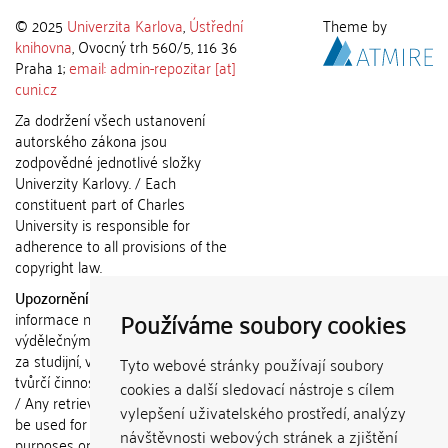
© 2025
Univerzita Karlova
,
Ústřední
Theme by
knihovna
, Ovocný trh 560/5, 116 36
Praha 1;
email: admin-repozitar [at]
cuni.cz
Za dodržení všech ustanovení
autorského zákona jsou
zodpovědné jednotlivé složky
Univerzity Karlovy. / Each
constituent part of Charles
University is responsible for
adherence to all provisions of the
copyright law.
Upozornění / Notice:
Získané
Používáme soubory cookies
informace nemohou být použity k
výdělečným účelům nebo vydávány
za studijní, vědeckou nebo jinou
Tyto webové stránky používají soubory
tvůrčí činnost jiné osoby než autora.
cookies a další sledovací nástroje s cílem
/ Any retrieved information shall not
vylepšení uživatelského prostředí, analýzy
be used for any commercial
návštěvnosti webových stránek a zjištění
purposes or claimed as results of