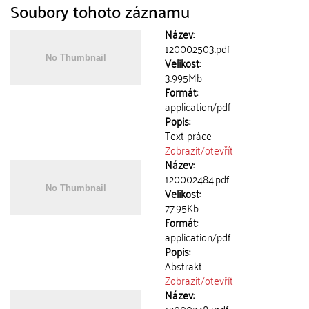
Soubory tohoto záznamu
Název:
120002503.pdf
Velikost:
3.995Mb
Formát:
application/pdf
Popis:
Text práce
Zobrazit/
otevřít
Název:
120002484.pdf
Velikost:
77.95Kb
Formát:
application/pdf
Popis:
Abstrakt
Zobrazit/
otevřít
Název: