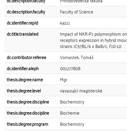
dc.description.faculty
Přírodovědecká fakulta
dc.description.faculty
Faculty of Science
dc.identifier.repId
64111
dc.title.translated
Impact of NKR-P1 polymorphism on L
receptors expression in hybrid mouse
strains (C57BL/6 x Balb/c, F10-12)
dc.contributor.referee
Vomastek, Tomáš
dc.identifier.aleph
001277808
thesis.degree.name
Mgr.
thesis.degree.level
navazující magisterské
thesis.degree.discipline
Biochemistry
thesis.degree.discipline
Biochemie
thesis.degree.program
Biochemistry