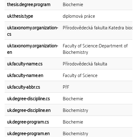
thesis.degree.program
Biochemie
uk.thesis.type
diplomová práce
uk.taxonomy.organization-
Přírodovědecká fakulta::Katedra bioc
cs
uk.taxonomy.organization-
Faculty of Science::Department of
en
Biochemistry
uk.faculty-name.cs
Přírodovědecká fakulta
uk.faculty-name.en
Faculty of Science
uk.faculty-abbr.cs
PřF
uk.degree-discipline.cs
Biochemie
uk.degree-discipline.en
Biochemistry
uk.degree-program.cs
Biochemie
uk.degree-program.en
Biochemistry