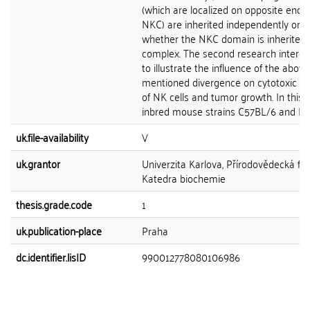
(which are localized on opposite ends 
NKC) are inherited independently or
whether the NKC domain is inherited 
complex. The second research intere
to illustrate the influence of the above
mentioned divergence on cytotoxic act
of NK cells and tumor growth. In this s
inbred mouse strains C57BL/6 and Balb
uk.file-availability
V
uk.grantor
Univerzita Karlova, Přírodovědecká fak
Katedra biochemie
thesis.grade.code
1
uk.publication-place
Praha
dc.identifier.lisID
990012778080106986