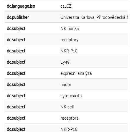
dc.language.iso
cs_CZ
dc.publisher
Univerzita Karlova, Přírodovědecká fak
dc.subject
NK buňka
dc.subject
receptory
dc.subject
NKR-P1C
dc.subject
Ly49
dc.subject
expresní analýza
dc.subject
nádor
dc.subject
cytotoxicita
dc.subject
NK cell
dc.subject
receptors
dc.subject
NKR-P1C