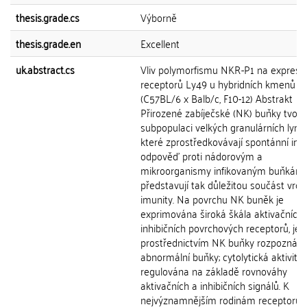
thesis.grade.cs
Výborně
thesis.grade.en
Excellent
uk.abstract.cs
Vliv polymorfismu NKR-P1 na expresi
receptorů Ly49 u hybridních kmenů m
(C57BL/6 x Balb/c, F10-12) Abstrakt
Přirozené zabíječské (NK) buňky tvoří
subpopulaci velkých granulárních lymf
které zprostředkovávají spontánní imu
odpověď proti nádorovým a
mikroorganismy infikovaným buňkám
představují tak důležitou součást vro
imunity. Na povrchu NK buněk je
exprimována široká škála aktivačních 
inhibičních povrchových receptorů, jeji
prostřednictvím NK buňky rozpoznáva
abnormální buňky; cytolytická aktivita 
regulována na základě rovnováhy
aktivačních a inhibičních signálů. K
nejvýznamnějším rodinám receptorů 