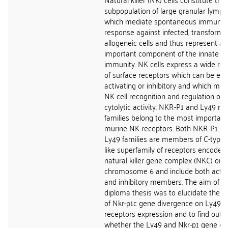
subpopulation of large granular lymp
which mediate spontaneous immune
response against infected, transforme
allogeneic cells and thus represent an
important component of the innate
immunity. NK cells express a wide rep
of surface receptors which can be eit
activating or inhibitory and which med
NK cell recognition and regulation of
cytolytic activity. NKR-P1 and Ly49 re
families belong to the most important
murine NK receptors. Both NKR-P1 a
Ly49 families are members of C-type l
like superfamily of receptors encoded
natural killer gene complex (NKC) on
chromosome 6 and include both activ
and inhibitory members. The aim of th
diploma thesis was to elucidate the i
of Nkr-p1c gene divergence on Ly49
receptors expression and to find out
whether the Ly49 and Nkr-p1 gene clu