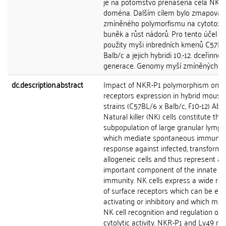
je na potomstvo přenášena celá NKC
doména. Dalším cílem bylo zmapovat v
zmíněného polymorfismu na cytotoxic
buněk a růst nádorů. Pro tento účel by
použity myši inbredních kmenů C57BL
Balb/c a jejich hybridi 10.-12. dceřinné
generace. Genomy myší zmíněných km
dc.description.abstract
Impact of NKR-P1 polymorphism on L
receptors expression in hybrid mouse
strains (C57BL/6 x Balb/c, F10-12) Abs
Natural killer (NK) cells constitute the
subpopulation of large granular lymp
which mediate spontaneous immune
response against infected, transforme
allogeneic cells and thus represent an
important component of the innate
immunity. NK cells express a wide rep
of surface receptors which can be eit
activating or inhibitory and which med
NK cell recognition and regulation of
cytolytic activity. NKR-P1 and Ly49 re