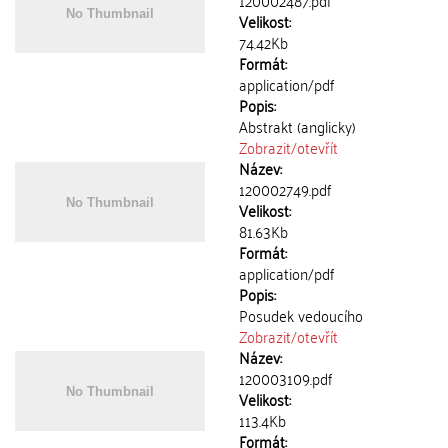
120002487.pdf
Velikost:
74.42Kb
Formát:
application/pdf
Popis:
Abstrakt (anglicky)
Zobrazit/
otevřít
Název:
120002749.pdf
Velikost:
81.63Kb
Formát:
application/pdf
Popis:
Posudek vedoucího
Zobrazit/
otevřít
Název:
120003109.pdf
Velikost:
113.4Kb
Formát: