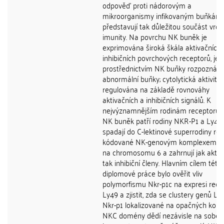
odpověď proti nádorovým a
mikroorganismy infikovaným buňkám
představují tak důležitou součást vro
imunity. Na povrchu NK buněk je
exprimována široká škála aktivačních 
inhibičních povrchových receptorů, jeji
prostřednictvím NK buňky rozpoznáva
abnormální buňky; cytolytická aktivita 
regulována na základě rovnováhy
aktivačních a inhibičních signálů. K
nejvýznamnějším rodinám receptorů 
NK buněk patří rodiny NKR-P1 a Ly49,
spadají do C-lektinové superrodiny re
kódované NK-genovým komplexem (
na chromosomu 6 a zahrnují jak aktiva
tak inhibiční členy. Hlavním cílem této
diplomové práce bylo ověřit vliv
polymorfismu Nkr-p1c na expresi rece
Ly49 a zjistit, zda se clustery genů Ly
Nkr-p1 lokalizované na opačných konc
NKC domény dědí nezávisle na sobě, 