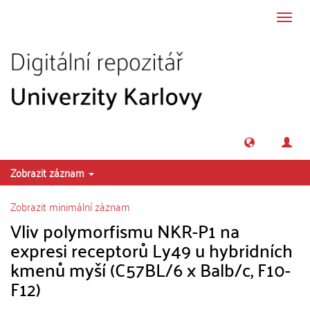
Přeskočit na obsah
Přepn
navig
Zobrazit záznam
Zobrazit minimální záznam
Vliv polymorfismu NKR-P1 na
expresi receptorů Ly49 u hybridních
kmenů myší (C57BL/6 x Balb/c, F10-
F12)