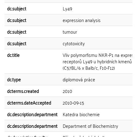
dc.subject
Ly49
dc.subject
expression analysis
dc.subject
tumour
dc.subject
cytotoxicity
dc.title
Vliv polymorfismu NKR-P1 na expresi
receptorů Ly49 u hybridních kmenů m
(C57BL/6 x Balb/c, F10-F12)
dc.type
diplomová práce
dcterms.created
2010
dcterms.dateAccepted
2010-09-15
dc.description.department
Katedra biochemie
dc.description.department
Department of Biochemistry