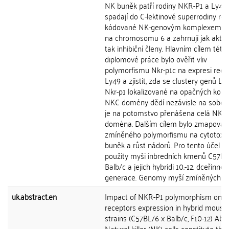
NK buněk patří rodiny NKR-P1 a Ly49,
spadají do C-lektinové superrodiny re
kódované NK-genovým komplexem (
na chromosomu 6 a zahrnují jak aktiva
tak inhibiční členy. Hlavním cílem této
diplomové práce bylo ověřit vliv
polymorfismu Nkr-p1c na expresi rece
Ly49 a zjistit, zda se clustery genů Ly
Nkr-p1 lokalizované na opačných konc
NKC domény dědí nezávisle na sobě, 
je na potomstvo přenášena celá NKC
doména. Dalším cílem bylo zmapovat v
zmíněného polymorfismu na cytotoxic
buněk a růst nádorů. Pro tento účel by
použity myši inbredních kmenů C57BL
Balb/c a jejich hybridi 10.-12. dceřinné
generace. Genomy myší zmíněných km
uk.abstract.en
Impact of NKR-P1 polymorphism on L
receptors expression in hybrid mouse
strains (C57BL/6 x Balb/c, F10-12) Abs
Natural killer (NK) cells constitute the