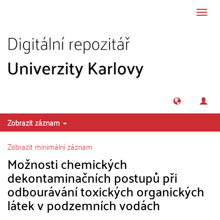
Přeskočit na obsah
Přepn
navig
Zobrazit záznam
Zobrazit minimální záznam
Možnosti chemických
dekontaminačních postupů při
odbourávání toxických organických
látek v podzemních vodách