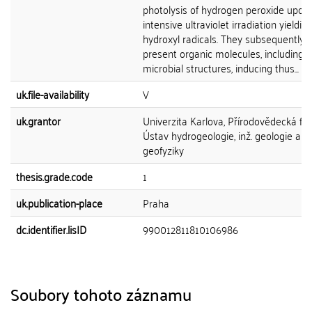
photolysis of hydrogen peroxide upon
intensive ultraviolet irradiation yieldin
hydroxyl radicals. They subsequently 
present organic molecules, including
microbial structures, inducing thus...
uk.file-availability
V
uk.grantor
Univerzita Karlova, Přírodovědecká fak
Ústav hydrogeologie, inž. geologie a u
geofyziky
thesis.grade.code
1
uk.publication-place
Praha
dc.identifier.lisID
990012811810106986
Soubory tohoto záznamu