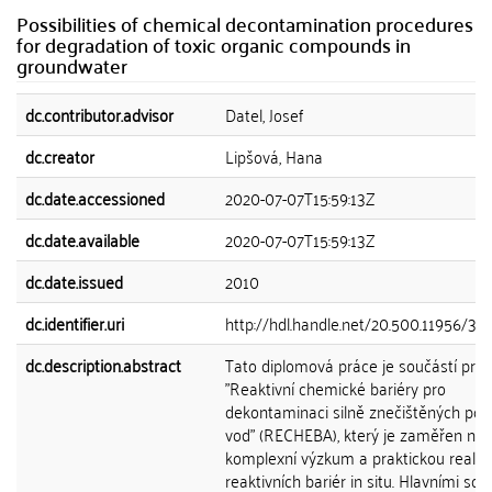
Possibilities of chemical decontamination procedures
for degradation of toxic organic compounds in
groundwater
dc.contributor.advisor
Datel, Josef
dc.creator
Lipšová, Hana
dc.date.accessioned
2020-07-07T15:59:13Z
dc.date.available
2020-07-07T15:59:13Z
dc.date.issued
2010
dc.identifier.uri
http://hdl.handle.net/20.500.11956/31
dc.description.abstract
Tato diplomová práce je součástí proj
"Reaktivní chemické bariéry pro
dekontaminaci silně znečištěných po
vod" (RECHEBA), který je zaměřen na
komplexní výzkum a praktickou realiza
reaktivních bariér in situ. Hlavními so