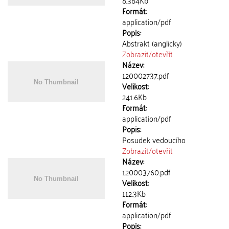
8.384Kb
Formát:
application/pdf
Popis:
Abstrakt (anglicky)
Zobrazit/
otevřít
Název:
120002737.pdf
Velikost:
241.6Kb
Formát:
application/pdf
Popis:
Posudek vedoucího
Zobrazit/
otevřít
Název:
120003760.pdf
Velikost:
112.3Kb
Formát:
application/pdf
Popis: