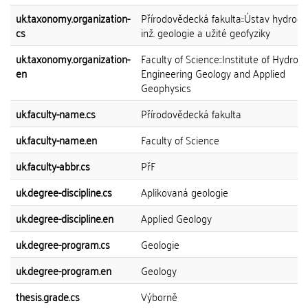
uk.taxonomy.organization-
Přírodovědecká fakulta::Ústav hydroge
cs
inž. geologie a užité geofyziky
uk.taxonomy.organization-
Faculty of Science::Institute of Hydrog
en
Engineering Geology and Applied
Geophysics
uk.faculty-name.cs
Přírodovědecká fakulta
uk.faculty-name.en
Faculty of Science
uk.faculty-abbr.cs
PřF
uk.degree-discipline.cs
Aplikovaná geologie
uk.degree-discipline.en
Applied Geology
uk.degree-program.cs
Geologie
uk.degree-program.en
Geology
thesis.grade.cs
Výborně