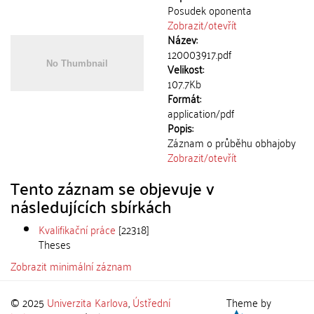
Posudek oponenta
Zobrazit/
otevřít
Název:
120003917.pdf
Velikost:
107.7Kb
Formát:
application/pdf
Popis:
Záznam o průběhu obhajoby
Zobrazit/
otevřít
Tento záznam se objevuje v
následujících sbírkách
Kvalifikační práce
[22318]
Theses
Zobrazit minimální záznam
© 2025
Univerzita Karlova
,
Ústřední
Theme by