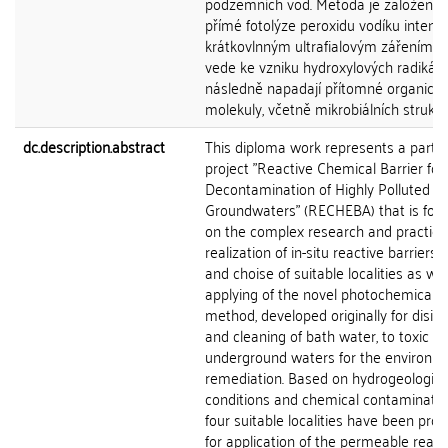
podzemních vod. Metoda je založena 
přímé fotolýze peroxidu vodíku intenz
krátkovlnným ultrafialovým zářením, k
vede ke vzniku hydroxylových radikálů
následně napadají přítomné organick
molekuly, včetně mikrobiálních struktur,
dc.description.abstract
This diploma work represents a part o
project "Reactive Chemical Barrier for
Decontamination of Highly Polluted
Groundwaters" (RECHEBA) that is foc
on the complex research and practica
realization of in-situ reactive barriers.
and choise of suitable localities as wel
applying of the novel photochemical
method, developed originally for disinf
and cleaning of bath water, to toxic
underground waters for the environm
remediation. Based on hydrogeologica
conditions and chemical contaminatio
four suitable localities have been pro
for application of the permeable react