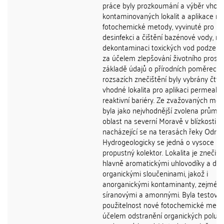
práce byly prozkoumání a výběr vhod
kontaminovaných lokalit a aplikace n
fotochemické metody, vyvinuté pro
desinfekci a čištění bazénové vody, na
dekontaminaci toxických vod podzem
za účelem zlepšování životního prostř
základě údajů o přírodních poměrech 
rozsazích znečištění byly vybrány čtyři
vhodné lokalita pro aplikaci permeabil
reaktivní bariéry. Ze zvažovaných mož
byla jako nejvhodnější zvolena průmy
oblast na severní Moravě v blízkosti O
nacházející se na terasách řeky Odry.
Hydrogeologicky se jedná o vysoce
propustný kolektor. Lokalita je znečiš
hlavně aromatickými uhlovodíky a dal
organickými sloučeninami, jakož i
anorganickými kontaminanty, zejména
síranovými a amonnými. Byla testová
použitelnost nové fotochemické meto
účelem odstranění organických poluta