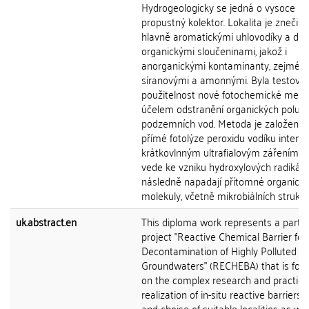
Hydrogeologicky se jedná o vysoce
propustný kolektor. Lokalita je znečiš
hlavně aromatickými uhlovodíky a dal
organickými sloučeninami, jakož i
anorganickými kontaminanty, zejména
síranovými a amonnými. Byla testová
použitelnost nové fotochemické meto
účelem odstranění organických poluta
podzemních vod. Metoda je založena 
přímé fotolýze peroxidu vodíku intenz
krátkovlnným ultrafialovým zářením, k
vede ke vzniku hydroxylových radikálů
následně napadají přítomné organick
molekuly, včetně mikrobiálních struktur,
uk.abstract.en
This diploma work represents a part o
project "Reactive Chemical Barrier for
Decontamination of Highly Polluted
Groundwaters" (RECHEBA) that is foc
on the complex research and practica
realization of in-situ reactive barriers.
and choise of suitable localities as wel