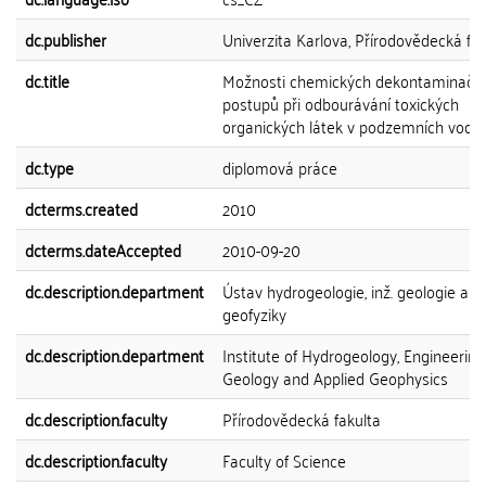
dc.publisher
Univerzita Karlova, Přírodovědecká fak
dc.title
Možnosti chemických dekontaminačn
postupů při odbourávání toxických
organických látek v podzemních vodá
dc.type
diplomová práce
dcterms.created
2010
dcterms.dateAccepted
2010-09-20
dc.description.department
Ústav hydrogeologie, inž. geologie a u
geofyziky
dc.description.department
Institute of Hydrogeology, Engineering
Geology and Applied Geophysics
dc.description.faculty
Přírodovědecká fakulta
dc.description.faculty
Faculty of Science