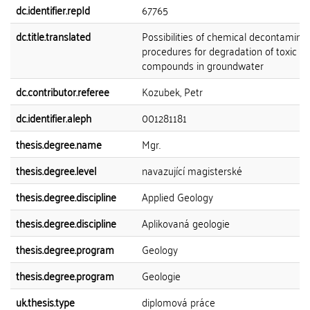
dc.identifier.repId
67765
dc.title.translated
Possibilities of chemical decontamina
procedures for degradation of toxic o
compounds in groundwater
dc.contributor.referee
Kozubek, Petr
dc.identifier.aleph
001281181
thesis.degree.name
Mgr.
thesis.degree.level
navazující magisterské
thesis.degree.discipline
Applied Geology
thesis.degree.discipline
Aplikovaná geologie
thesis.degree.program
Geology
thesis.degree.program
Geologie
uk.thesis.type
diplomová práce