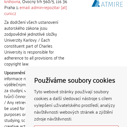
knihovna
, Ovocný trh 560/5, 116 36
Praha 1;
email: admin-repozitar [at]
cuni.cz
Za dodržení všech ustanovení
autorského zákona jsou
zodpovědné jednotlivé složky
Univerzity Karlovy. / Each
constituent part of Charles
University is responsible for
adherence to all provisions of the
copyright law.
Upozornění / Notice:
Získané
Používáme soubory cookies
informace nemohou být použity k
výdělečným účelům nebo vydávány
za studijní, vědeckou nebo jinou
Tyto webové stránky používají soubory
tvůrčí činnost jiné osoby než autora.
cookies a další sledovací nástroje s cílem
/ Any retrieved information shall not
vylepšení uživatelského prostředí, analýzy
be used for any commercial
návštěvnosti webových stránek a zjištění
purposes or claimed as results of
zdroje návštěvnosti.
studying, scientific or any other
creative activities of any person