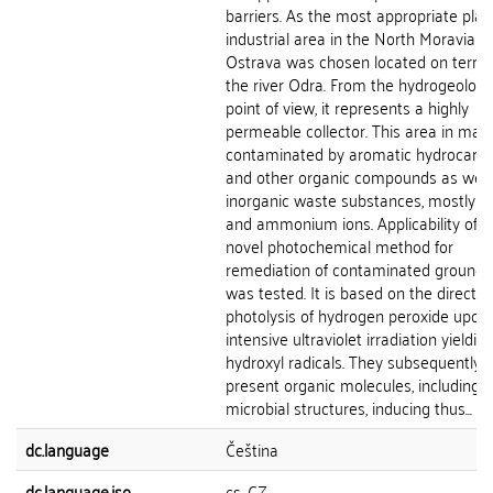
barriers. As the most appropriate plac
industrial area in the North Moravia n
Ostrava was chosen located on terrac
the river Odra. From the hydrogeologi
point of view, it represents a highly
permeable collector. This area in main
contaminated by aromatic hydrocarb
and other organic compounds as well
inorganic waste substances, mostly su
and ammonium ions. Applicability of t
novel photochemical method for
remediation of contaminated ground
was tested. It is based on the direct
photolysis of hydrogen peroxide upon
intensive ultraviolet irradiation yieldin
hydroxyl radicals. They subsequently 
present organic molecules, including
microbial structures, inducing thus...
dc.language
Čeština
dc.language.iso
cs_CZ