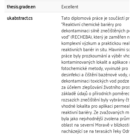
thesis.grade.en
Excellent
uk.abstract.cs
Tato diplomová práce je součástí proj
"Reaktivní chemické bariéry pro
dekontaminaci silně znečištěných po
vod" (RECHEBA), který je zaměřen na
komplexní výzkum a praktickou realiza
reaktivních bariér in situ. Hlavními so
práce byly prozkoumání a výběr vhod
kontaminovaných lokalit a aplikace n
fotochemické metody, vyvinuté pro
desinfekci a čištění bazénové vody, na
dekontaminaci toxických vod podzem
za účelem zlepšování životního prostř
základě údajů o přírodních poměrech 
rozsazích znečištění byly vybrány čtyři
vhodné lokalita pro aplikaci permeabil
reaktivní bariéry. Ze zvažovaných mož
byla jako nejvhodnější zvolena průmy
oblast na severní Moravě v blízkosti O
nacházející se na terasách řeky Odry.